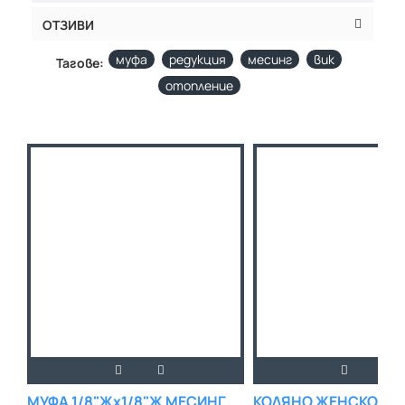
ОТЗИВИ
муфа
редукция
месинг
вик
Тагове:
отопление
МУФА 1/8"Жх1/8"Ж МЕСИНГ
КОЛЯНО ЖЕНСКО 1/4"