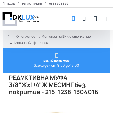
ВХОД
РЕГИСТРАЦИЯ
0888 92 88 99
Отопление
Фитинги за ВИК и отопление
h
Месингови фитинги
o
m
e
Поръчай по телефон
всеки ден от 9.00 до 18.00
РЕДУКТИВНА МУФА
3/8"Жх1/4"Ж МЕСИНГ без
покритие - 215-1238-1304016