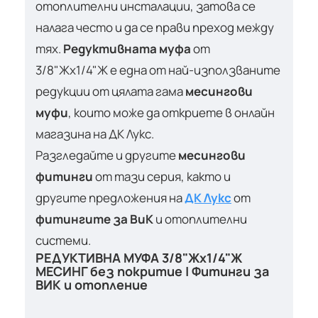
отоплителни инсталации, затова се
налага често и да се прави преход между
тях.
Редуктивната муфа
от
3/8"Жх1/4"Ж е една от най-използваните
редукции от цялата гама
месингови
муфи
, които може да откриете в онлайн
магазина на ДК Лукс.
Разгледайте и другите
месингови
фитинги
от тази серия, както и
другите предложения на
ДК Лукс
от
фитингите за ВиК
и отоплителни
системи.
РЕДУКТИВНА МУФА 3/8"Жх1/4"Ж
МЕСИНГ без покритие | Фитинги за
ВИК и отопление