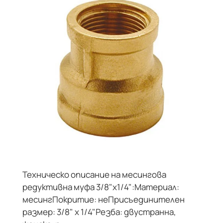
Техническо описание на месингова
редуктивна муфа 3/8"х1/4":Материал:
месингПокритие: неПрисъединителен
размер: 3/8" х 1/4"Резба: двустранна,