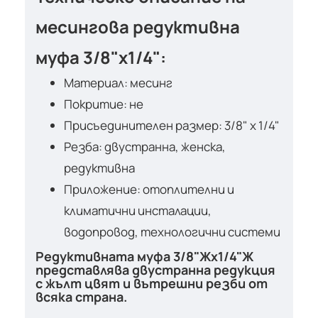
месингова редуктивна
муфа 3/8"х1/4":
Материал: месинг
Покритие: не
Присъединителен размер: 3/8" х 1/4"
Резба: двустранна, женска,
редуктивна
Приложение: отоплителни и
климатични инсталации,
водопровод, технологични системи
Редуктивната муфа
3/8"Жх1/4"Ж
представлява двустранна редукция
с жълт цвят и вътрешни резби от
всяка страна.