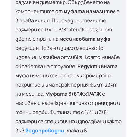
различен диаметър. Свързването на
компонентите от
муфата намалител
е
в права линия. Присъединителните
размери са 1/4" и 3/8" женски резби от
двете страни на
месинговата муфа
редукция. Това е изцяло месингово
изделие, масивна отливка, която минава
обработка на стругове.
Редуктивната
муфа
няма никелирано или хромирано
покритие и има характерния жълт цвят
на месинга.
Муфата 3/8"Жх1/4"Ж
е
масивен и надежден фитинг с прецизни и
точни резби. Фитингите с 1/4" и 3/8"
размери са специфично използвани както
във
водопроводни
, така и в