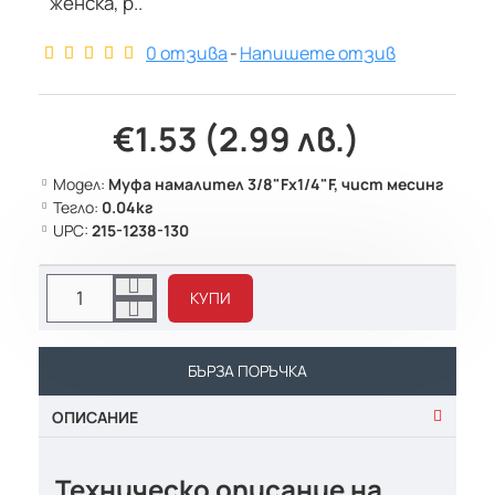
женска, р..
0 отзива
-
Напишете отзив
€1.53 (2.99 лв.)
Модел:
Муфа намалител 3/8"Fx1/4"F, чист месинг
Тегло:
0.04кг
UPC:
215-1238-130
КУПИ
БЪРЗА ПОРЪЧКА
ОПИСАНИЕ
Техническо описание на