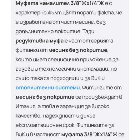
Муфата намалител 3/8"Жх1/4"Ж
е с
характерно жълт цвят порати факта, че
е изработена от чист месинг, без
допълнително покритие. Тази
редуктивна муфа
е част от серията
фитинги от
месинг без покритие
,
които имат специфично приложение за
газови и технологични инсталации, но
също така са подходящи и за ВиК и
отоплителни системи
. Фитингите от
месинг без покритие
се произвеждат в
Италия, а това е гаранция за високо
качество, надеждност и дълъг
експлоатационен срок. Фитингите за
ВиК и в частност
муфата 3/8"Жх1/4"Ж
се