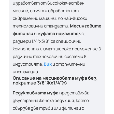
изработват от висококачествен
месинг, отлят и обработен от
съвременни машини, по най-високи
технологични стандарти.
Месинговите
фитинги
и
муфата намалител
с
размери 1/4"х3/8" са специфични
компоненти и имат широко приложение в
различни технологични системи в
индустрията,
Вик
и отоплителни
инсталации.
Описание на
месинговата муфа
без
покритие 3/8"Жх1/4"Ж:
Редуктивната муфа
представлява
двустранна женска редукция, която
свързва две тръби или фитинги с