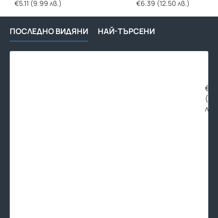
€5.11 (9.99 лв.)
€6.39 (12.50 лв.)
ПОСЛЕДНО ВИДЯНИ
НАЙ-ТЪРСЕНИ
РЕД
МУ
3/8
МЕС
€1.
без
(2.
пок
лв.