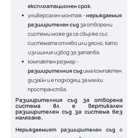
експлоатационен срок.
универсален монтаж -
неръждаемия
разширителен съд
за отворени
системи може да се свърже със
системата отляво или дясно, като
излишния извод за затапва.
компактен размер -
разширителния съд
има компактен
дизайн и е подходящ за малки
пространства.
Разширителния съд за отворена
система 8л е вертикален
разширителен съд за система без
налягане.
Неръждаемият разширителен съд
е