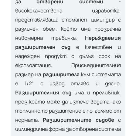
за
отворени системи
-
висококачествена изработка,
представляваща стоманен цилиндър с
различен обем, който има прозрачна
нивомерна тръбичка.
Неръждаемия
разширителен съд
е качествен и
надежден продукт с дълъг срок на
експлоатация. Присъединителния
размер на
разширителя
към системата
е 1/2" с извод отляво и дясно.
Разширителния съд
има и преливник,
през който може да изтече водата, ако
топлинното разшитение е по-голямо от
нормата.
Разширителните съдове
с
цилиндрична форма за отворена система