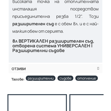
високата точка на отоплителната
инсталация посредством
присъединителна резба 1/2". Този
разширителен съд
е с обем 8л. и е с най-
малкия обем от серията.
8л ВЕРТИКАЛЕН разширителен съд,
отворена система УНИВЕРСАЛЕН |
Разширителни съдове
ОТЗИВИ
разширителни
съдове
отопление
Тагове: