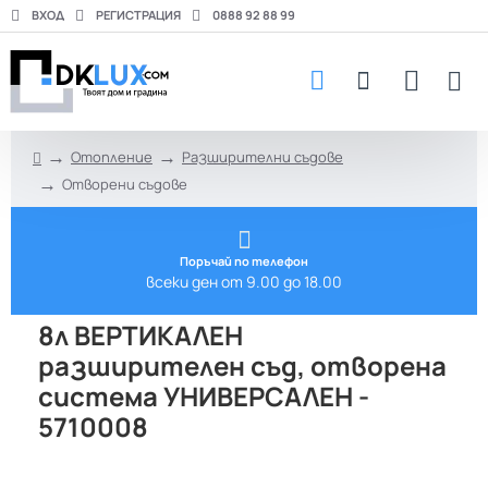
ВХОД
РЕГИСТРАЦИЯ
0888 92 88 99
Отопление
Разширителни съдове
h
Отворени съдове
o
m
e
Поръчай по телефон
всеки ден от 9.00 до 18.00
8л ВЕРТИКАЛЕН
разширителен съд, отворена
система УНИВЕРСАЛЕН -
5710008