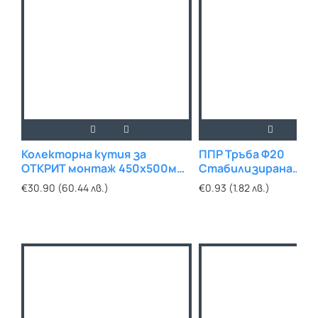
Колекторна кутия за
ППР Тръба Ф20
ОТКРИТ монтаж 450х500мм
Стабилизирана
с БОЛТ
СТЪКЛОВЛАКНО
€30.90 (60.44 лв.)
€0.93 (1.82 лв.)