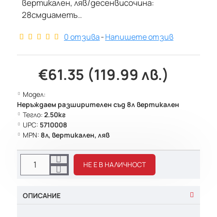
вертикален, ляв/десенвисочина:
28смдиаметъ..
0 отзива
-
Напишете отзив
€61.35 (119.99 лв.)
Модел:
Неръждаем разширителен съд 8л вертикален
Тегло:
2.50кг
UPC:
5710008
MPN:
8л, вертикален, ляв
НЕ Е В НАЛИЧНОСТ
ОПИСАНИЕ