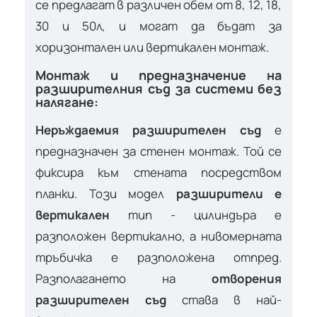
се предлагат в различен обем от 8, 12, 18,
30 и 50л, и могат да бъдат за
хоризонтален или вертикален монтаж.
Монтаж и предназначение на
разширителния съд за системи без
налягане:
Неръждаемия разширителен съд
е
предназначен за стенен монтаж. Той се
фиксира към стената посредством
планки. Този модел
разширители е
вертикален
тип - цилиндъра е
разположен вертикално, а нивомерната
тръбичка е разположена отпред.
Разполагането на
отворения
разширителен съд
става в най-