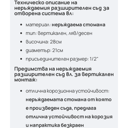
Техническо описание на
неръждаемия разширителен съд за
отворена система 8л:
материал:
неръждаема стомана
тип: вертикален, ляв/десен
височина: 28см
диаметър: 21см
присъединителен размер: 1/2"
Предимства на неръждаемия
разширителен съд 8л. за вертикален
монтаж:
отлична корозионна устойчивост:
неръждаемата стомана от която
е произведен съда, предлага
отлична устойчивост на корозия
и напрактика безкраен