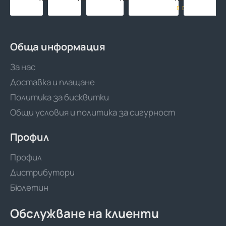
резба
PE-
RT/EVOH/PE-
RT
480м
Обща информация
За нас
Доставка и плащане
Политика за бисквитки
Общи условия и политика за сигурност
Профил
Профил
Дистрибутори
Бюлетин
Обслужване на клиенти