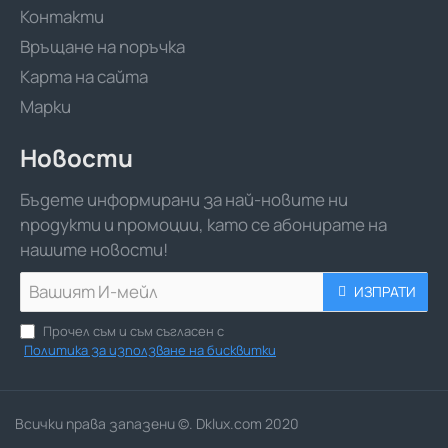
Контакти
Връщане на поръчка
Карта на сайта
Марки
Новости
Бъдете информирани за най-новите ни
продукти и промоции, като се абонирате на
нашите новости!
Вашият
ИЗПРАТИ
И-
мейл
Прочел съм и съм съгласен с
Политика за използване на бисквитки
Всички права запазени ©. Dklux.com 2020