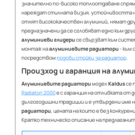
значително по-високо топлоотдаване спря
нареждат стилната визия, устойчивостта н
отлят висококачествен алуминий, нямат дру
предназначени да се сглобяват едно към дру
алуминиеви глидери
се свързват към сист
монтаж на
алуминиевите радиатори
- към
посредством
подови стойки за радиатор
.
Произход и гаранция на алумин
Алуминиевите радиатори
модел
Kaldus
се 
Radiatori 2000
e с гаранция на отливката от 
дългогодишни традиции и е утвърдени име н
радиатори
, цената на които е без конкурен
Кратко техническо описание на предлагани