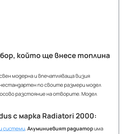
бор, който ще внесе топлина
вен модерна и впечатляваща визия
 нестандартен по своите размери модел
уосово разстояние на отворите. Модел
s с марка Radiatori 2000:
и системи
.
Алуминиевият радиатор
има