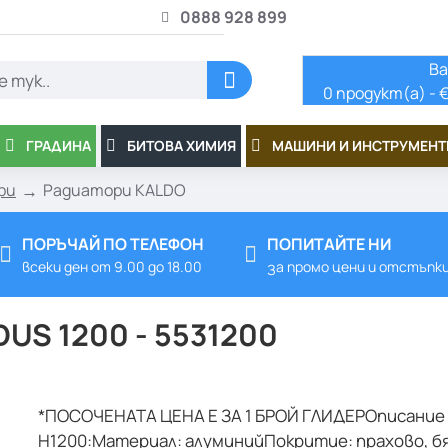
0888 928 899
Ва
0 продукт(а) - €
ГРАДИНА
БИТОВА ХИМИЯ
МАШИНИ И ИНСТРУМЕНТ
ри
Радиатори KALDO
ПОРЪЧАЙ ПО ТЕЛЕФОН
ПОПИТАЙТЕ НИ
всеки ден от 9.00 до 18.00
за промо цени и отстъпк
US 1200 - 5531200
*ПОСОЧЕНАТА ЦЕНА Е ЗА 1 БРОЙ ГЛИДЕРОписание 
H1200:Материал: алуминийПокритие: прахово, бя