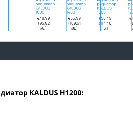
радиатор
радиатор
радиатор
ра
KALDUS
KALDUS
KALDUS
KA
1000
1400
1600
12
€48.99
€55.99
€58.49
€
(95.82
(109.51
(114.40
(
лв.)
лв.)
лв.)
диатор KALDUS H1200: