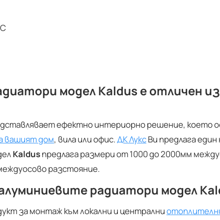
°C
адиатори
модел
Kaldus
е отличен из
дставлявает ефектно интериорно решение, което ос
а вашият дом
, вила или офис.
ДК Лукс
Ви предлага един
одел
Kaldus
предлага размери от 1000 до 2000мм межд
м междуосово разстояние.
луминиевите радиатори модел Kaldu
дукт за монтаж към локални и централни
отоплителн