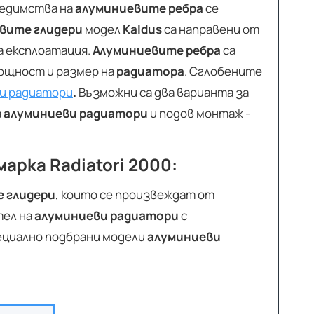
редимства на
алуминиевите ребра
се
вите глидери
модел
Kaldus
са направени от
а експлоатация.
Алуминиевите ребра
са
мощност и размер на
радиатора
. Сглобените
ви радиатори
.
Възможни са два варианта за
а
алуминиеви радиатори
и подов монтаж -
арка Radiatori 2000:
 глидери
, които се произвеждат от
тел на
алуминиеви радиатори
с
ециално подбрани модели
алуминиеви