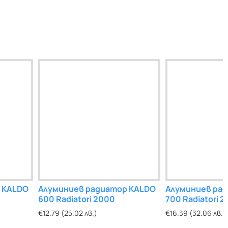
 KALDO
иатор
Алуминиев радиатор KALDO
Алуминиев радиатор
Алуминиев ра
Алуминие
600 Radiatori 2000
KALDUS 1800
700 Radiatori 
KALDUS 2
€12.79 (25.02 лв.)
€63.99 (125.15 лв.)
€16.39 (32.06 лв.)
€69.49 (135.