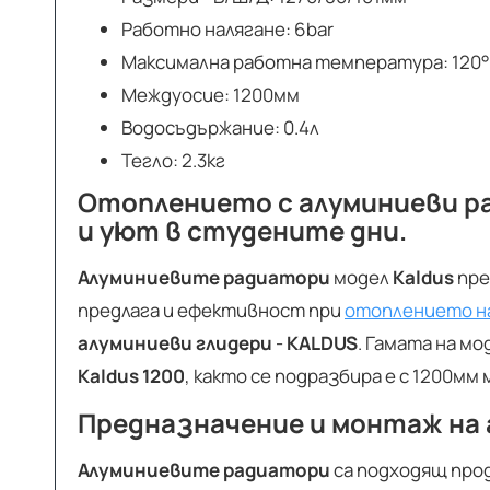
Работно налягане: 6bar
Максимална работна температура: 120
Междуосие: 1200мм
Водосъдържание: 0.4л
Тегло: 2.3кг
Отоплението с
алуминиеви р
и уют в студените дни.
Алуминиевите радиатори
модел
Kaldus
пре
предлага и ефективност при
отоплението н
алуминиеви глидери
-
KALDUS
. Гамата на м
Kaldus
1200
, както се подразбира е с 1200м
Предназначение и монтаж на а
Алуминиевите радиатори
са подходящ про