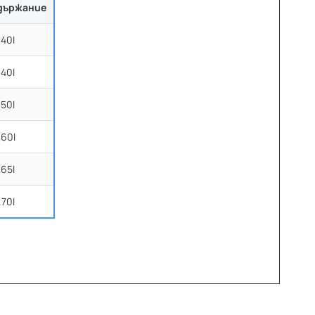
държание
.40l
.40l
.50l
.60l
.65l
.70l