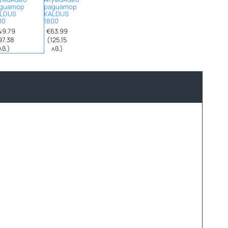
диатор
радиатор
LDUS
KALDUS
00
1800
49.79
€63.99
97.38
(125.15
лв.)
лв.)