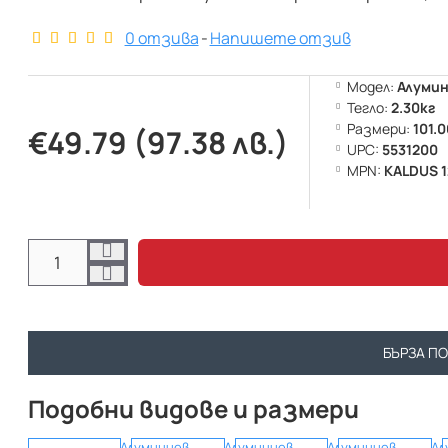
0 отзива
-
Напишете отзив
Модел:
Алумин
Тегло:
2.30кг
Размери:
101.
€49.79 (97.38 лв.)
UPC:
5531200
MPN:
KALDUS 
БЪРЗА П
Подобни видове и размери
Алуминиев
Алуминиев
Алуминиев
Ал