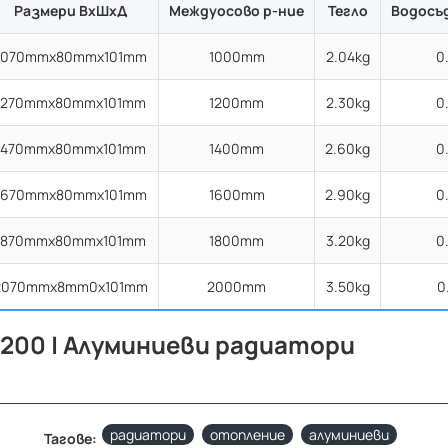
Размери ВхШхД
Междуосово р-ние
Тегло
Водосъ
1070mmx80mmx101mm
1000mm
2.04kg
0
1270mmx80mmx101mm
1200mm
2.30kg
0
1470mmx80mmx101mm
1400mm
2.60kg
0
1670mmx80mmx101mm
1600mm
2.90kg
0
1870mmx80mmx101mm
1800mm
3.20kg
0
2070mmx8mm0x101mm
2000mm
3.50kg
0
200 | Алуминиеви радиатори
радиатори
отопление
алуминиеви
Тагове: