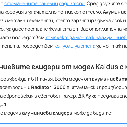
мо
стоманените панелни радиатори
. Сред другите п
а корозия и значително по-ниското тегло.
Алуминие
ги метални елементи, което гарантира дълъг срок н
го, за да се постигне желаната от Вас отоплителна 
емата посредством
комплект за монтаж на алуминие
 стената, посредством
конзоли за стена
за монтаж н
иевите глидери от модел Kaldus с м
произвеждат в Италия. Всеки модел от
алуминиевите
десет години.
Radiatori 2000
е италиански производи
а европейския и световен пазар.
ДК Лукс
предлага сп
ция!
те модели
алуминиеви глидери
може да видите: