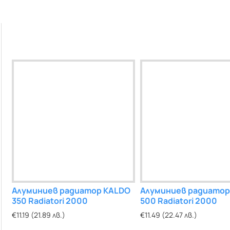
Алуминиев радиатор KALDO
Алуминиев радиатор
Алуминиев радиатор
Алуминиев рад
350 Radiatori 2000
KALDUS 1600
500 Radiatori 2000
KALDUS 1200
€11.19 (21.89 лв.)
€58.49 (114.40 лв.)
€11.49 (22.47 лв.)
€49.79 (97.38 лв.)