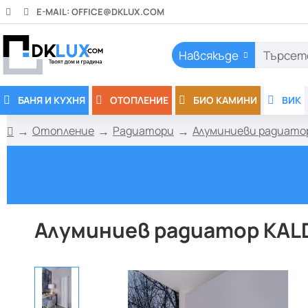
E-MAIL:
OFFICE@DKLUX.COM
Навсякъде
Търсете
тук..
БАНЯ И КУХНЯ
ОТОПЛЕНИЕ
БИО КАМИНИ
ВИК
Отопление
Радиатори
Алуминиеви радиато
h
o
m
e
Алуминиев радиатор KALD