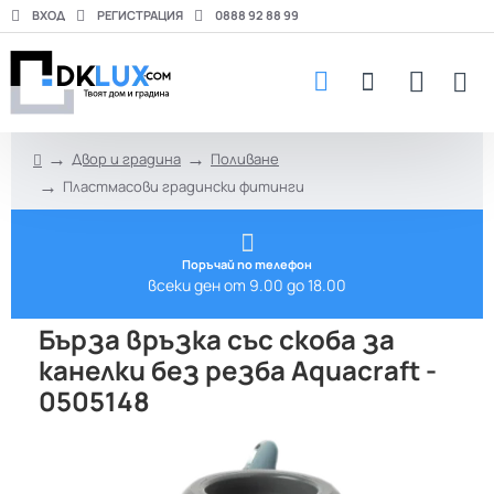
ВХОД
РЕГИСТРАЦИЯ
0888 92 88 99
Двор и градина
Поливане
h
Пластмасови градински фитинги
o
m
e
Поръчай по телефон
всеки ден от 9.00 до 18.00
Бърза връзка със скоба за
кaнелки без резба Aquacraft -
0505148