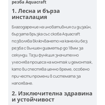
резба Aquacraft
1. Лесна и бърза
инсталация
Благодарение на иновативния си дизайн,
бързата връзка със скоба Aquacraft
позволява включването на канелки без
резба с външен диаметър до 18мм за
секунди. Тази функция значително
улеснява процеса на монтаж и демонтаж,
като ви спестява ценно време, особено
при чести промени в системата за
напояване.
2. Изключителна здравина
и устойчивост