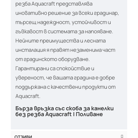
резба Aquacraft представлява
иновативно решение за всеки градинар,
търсещ надеждност, устойчивост и
гъвкавост в системата за напояване.
Нейните преимущества и лесната
инсталация я правят незаменима част
от градинското оборудване.
Гарантирани са спокойствие и
увереност, че вашата градина е добре
поддържана с качествени продукти от
Aquacraft.
Бърза връзка със скоба за кaнелки
без резба Aquacraft | Поливане
ОТЗИВИ