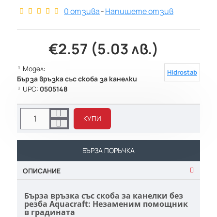
0 отзива
-
Напишете отзив
€2.57 (5.03 лв.)
Модел:
Hidrostab
Бърза връзка със скоба за кaнелки
UPC:
0505148
КУПИ
БЪРЗА ПОРЪЧКА
ОПИСАНИЕ
Бърза връзка със скоба за канелки без
резба Aquacraft: Незаменим помощник
в градината