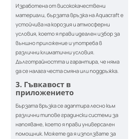
Изработена от висококачествени
материали, бързата връзка на Aquacraft е
устойчива на корозия и атмосферни
условия, което я прави идеален избор за
външно приложение и употреба в
различни климатични условия.
Дълготрайността и гарантира, че няма
да се налага честа смяна или поддръжка.
3. Гъвкавост в
приложението
Бързата връзка се адаптира лесно към
различни типове градински системи за
напояване, което я прави универсален
помощник. Можете да я използвате за