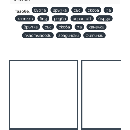
бърза
връзка
със
скоба
за
Тагове:
кaнелки
без
резба
aquacraft
бърза
връзка
със
скоба
за
кaнелки
пластмасови
градински
фитинги