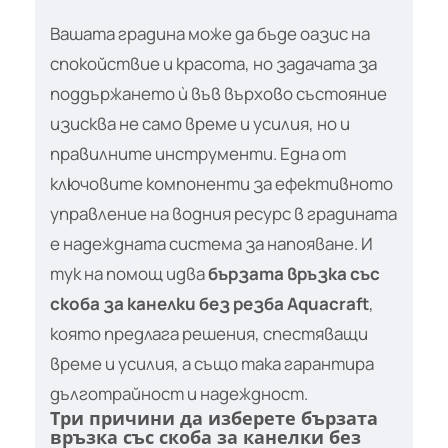
Вашата градина може да бъде оазис на
спокойствие и красота, но задачата за
поддържането ѝ във върхово състояние
изисква не само време и усилия, но и
правилните инструменти. Една от
ключовите компоненти за ефективното
управление на водния ресурс в градината
е надеждната система за напояване. И
тук на помощ идва
бързата връзка със
скоба за канелки без резба Aquacraft
,
която предлага решения, спестяващи
време и усилия, а също така гарантира
дълготрайност и надеждност.
Три причини да изберете бързата
връзка със скоба за канелки без