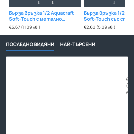
Бърза връзка 1/2 Aquacraft
Бърза връзка 1/2 Aqu
Soft-Touch с метално
Soft-Touch със стоп
покритие
€5.67 (11.09 лв.)
€2.60 (5.09 лв.)
ПОСЛЕДНО ВИДЯНИ
НАЙ-ТЪРСЕНИ
Бър
връ
със
ско
€2.
за
(5.
кaн
лв.
без
рез
Aqu