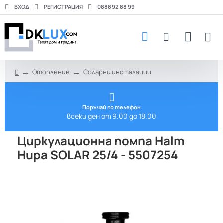
ВХОД
РЕГИСТРАЦИЯ
0888 92 88 99
Отопление
Соларни инсталации
h
o
m
e
Поръчай по телефон
всеки ден от 9.00 до 18.00
Циркулационна помпа Halm
Hupa SOLAR 25/4 - 5507254