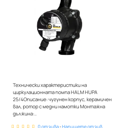
Технически характеристики на
циркулационната помпа HALM HUPA
25/4Описание: чугунен корпус, керамичен
вал, ротор с медни намотки Монтажна
дължина:..
0 отзива
-
Напишете отзив