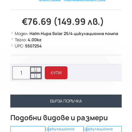
€76.69 (149.99 лв.)
Модел:
Halm Hupa Solar 25/4 цикулационна помпа
Тегло:
4.00кг
UPC:
5507254
КУПИ
БЪРЗА ПОРЪЧКА
Подобни видове и размери
Циркулационна
Циркулационна
Цирк