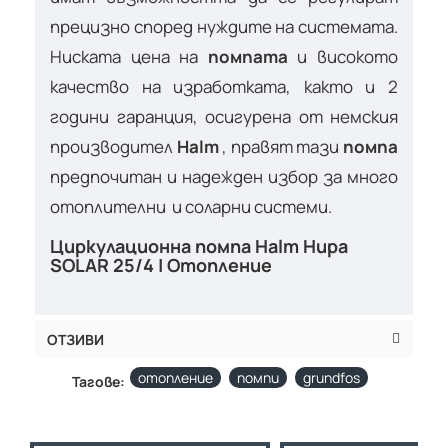
прецизно според нуждите на системата.
Ниската цена на
помпата
и високото
качество на изработката, както и 2
години гаранция, осигурена от немския
производител
Halm
, правят тази
помпа
предпочитан и надежден избор за много
отоплителни и соларни системи.
Циркулационна помпа Halm Hupa
SOLAR 25/4 | Отопление
ОТЗИВИ
отопление
помпи
grundfos
Тагове: