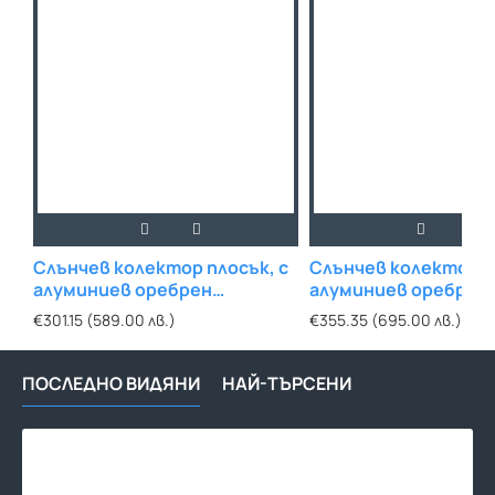
Слънчев колектор плосък, с
Слънчев колектор п
алуминиев оребрен
алуминиев оребрен
абсорбер, 1.5 кв.м
абсорбер, 2 кв. м
€301.15 (589.00 лв.)
€355.35 (695.00 лв.)
ПОСЛЕДНО ВИДЯНИ
НАЙ-ТЪРСЕНИ
Цир
пом
Hal