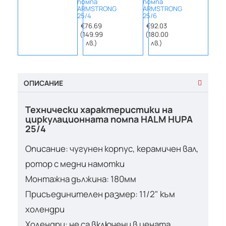
помпа
помпа
помп
ARMSTRONG
ARMSTRONG
ARMS
25/4
25/6
30/6
€76.69
€92.03
€99.
(149.99
(180.00
(195
лв.)
лв.)
лв.
ОПИСАНИЕ
Технически характеристики на
циркулационната помпа HALM HUPA
25/4
Описание: чугунен корпус, керамичен вал,
ротор с медни намотки
Монтажна дължина: 180мм
Присъединителен размер: 11/2" към
холендри
Холендри: не са включени в цената