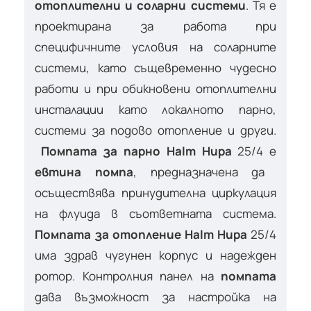
отоплителни и соларни системи
. Тя е
проектирана за работа при
специфичните условия на соларните
системи, като същевременно чудесно
работи и при обикновени отоплителни
инсталации като локалното парно,
системи за подово отопление и други.
Помпата за парно Halm Hupa
25/4 е
евтина помпа
, предназначена да
осъществява принудителна циркулация
на флуида в съответната система.
Помпата за отопление Halm Hupa
25/4
има здрав чугунен корпус и надежден
ротор. Контролния панел на
помпата
дава възможност за настройка на