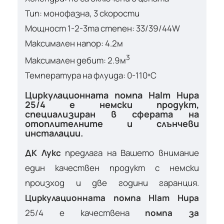
Тип: монофазна, 3 скорости
Мощност 1-2-3та степен: 33/39/44W
Максимален напор: 4.2м
3
Максимален дебит: 2.9м
Температура на флуида: 0-110ºС
Циркулационната помпа Halm Hupa
25/4 е немски продукт,
специализиран в сферата на
отоплителните и слънчеви
инсталации.
ДК Лукс
предлага на Вашето внимание
един качествен продукт с немски
произход и две години гаранция.
Циркулационната помпа Hlam Hupa
25/4 е качествена
помпа за