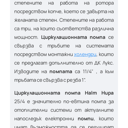
степените на работа на ротора
посредством копче, което се завърта на
желаната степен. Степените на работа
са три, на които съответства различна
мощност.
Циркулационната помпа
се
свързва с тръбите на системата
посредством монтажни
холендри
, които
се предлагат допълнително от ДК Лукс.
Изводите на
помпата
са 11/4" , а към
тръбата се свързва с резба 1".
Циркулационната помпа Halm Hupa
25/4 е значително по-евтина помпа за
отоплителни системи от актуалните
напоследък електронни
помпи
, които
имат възможността да се регулират