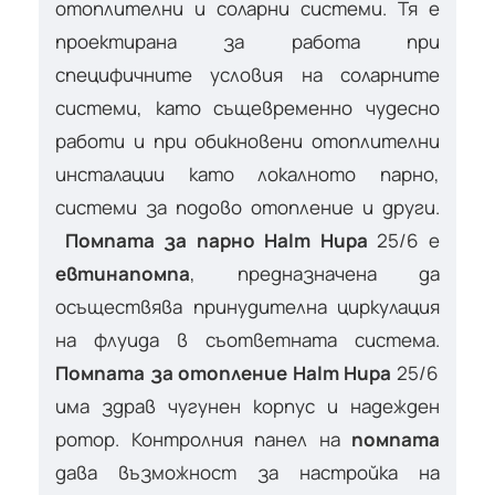
отоплителни и соларни системи. Тя е
проектирана за работа при
специфичните условия на соларните
системи, като същевременно чудесно
работи и при обикновени отоплителни
инсталации като локалното парно,
системи за подово отопление и други.
Помпата за парно Halm Hupa
25/6 е
евтина
помпа
, предназначена да
осъществява принудителна циркулация
на флуида в съответната система.
Помпата за отопление Halm Hupa
25/6
има здрав чугунен корпус и надежден
ротор. Контролния панел на
помпата
дава възможност за настройка на