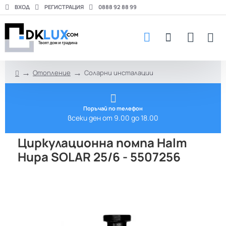
ВХОД
РЕГИСТРАЦИЯ
0888 92 88 99
Отопление
Соларни инсталации
h
o
m
e
Поръчай по телефон
всеки ден от 9.00 до 18.00
Циркулационна помпа Halm
Hupa SOLAR 25/6 - 5507256