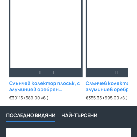
Слънчев колектор плосък, с
Слънчев колектор п
алуминиев оребрен
алуминиев оребрен
абсорбер, 1.5 кв.м
абсорбер, 2 кв. м
€301.15 (589.00 лв.)
€355.35 (695.00 лв.)
ПОСЛЕДНО ВИДЯНИ
НАЙ-ТЪРСЕНИ
Цир