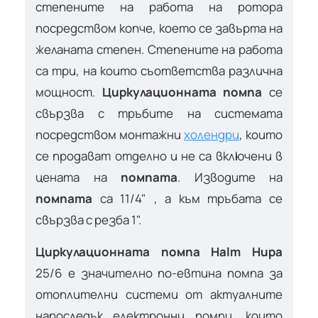
степените на работа на ротора
посредством копче, което се завърта на
желаната степен. Степените на работа
са три, на които съответства различна
мощност.
Циркулационната помпа
се
свързва с тръбите на системата
посредством монтажни
холендри
, които
се продават отделно и не са включени в
цената на
помпата
. Изводите на
помпата
са 11/4" , а към тръбата се
свързва с резба 1".
Циркулационната помпа Halm Hupa
25/6 е значително по-евтина помпа за
отоплителни системи от актуалните
напоследък електронни помпи, които