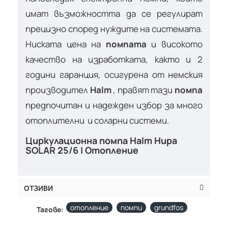
имат възможността да се регулират
прецизно според нуждите на системата.
Ниската цена на
помпата
и високото
качество на изработката, както и 2
години гаранция, осигурена от немския
производител
Halm
, правят тази
помпа
предпочитан и надежден избор за много
отоплителни и соларни системи.
Циркулационна помпа Halm Hupa
SOLAR 25/6 | Отопление
ОТЗИВИ
отопление
помпи
grundfos
Тагове: