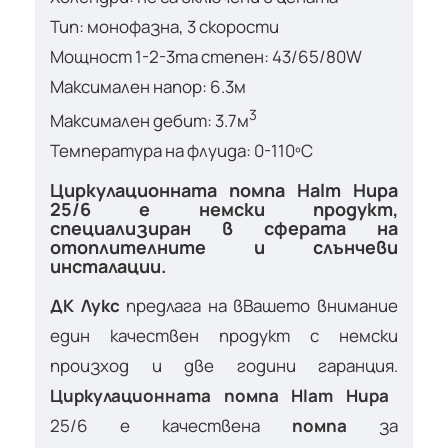
Тип: монофазна, 3 скорости
Мощност 1-2-3та степен: 43/65/80W
Максимален напор: 6.3м
3
Максимален дебит: 3.7м
Температура на флуида: 0-110ºС
Циркулационната помпа Halm Hupa
25/6 е немски продукт,
специализиран в сферата на
отоплителните и слънчеви
инсталации.
ДК Лукс
предлага на вВашето внимание
един качествен продукт с немски
произход и две години гаранция.
Циркулационната помпа Hlam Hupa
25/6 е качествена
помпа
за