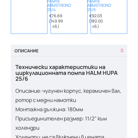
помпа
помпа
помп
ARMSTRONG
ARMSTRONG
ARMS
25/4
25/6
30/6
€76.69
€92.03
€99.
(149.99
(180.00
(195
лв.)
лв.)
лв.
ОПИСАНИЕ
Технически характеристики на
циркулационната помпа HALM HUPA
25/6
Описание: чугунен корпус, керамичен вал,
ротор с медни намотки
Монтажна дължина: 180мм
Присъединителен размер: 11/2" към
холендри
Холендри: не са включени в цената