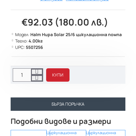
€92.03 (180.00 лв.)
Модел:
Halm Hupa Solar 25/6 цикулационна помпа
Тегло:
4.00кг
UPC:
5507256
КУПИ
БЪРЗА ПОРЪЧКА
Подобни видове и размери
Циркулационна
Циркулационна
Цирк