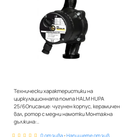
Технически характеристики на
циркулационната помпа HALM HUPA
25/6Описание: чугунен корпус, керамичен
вал, ротор с медни намотки Монтажна
дължина:..
0 отзива
-
Напишете отзив