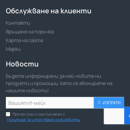
Обслужване на клиенти
Контакти
Връщане на поръчка
Карта на сайта
Марки
Новости
Бъдете информирани за най-новите ни
продукти и промоции, като се абонирате на
нашите новости!
Вашият
ИЗПРАТИ
И-
мейл
Прочел съм и съм съгласен с
Политика за използване на бисквитки