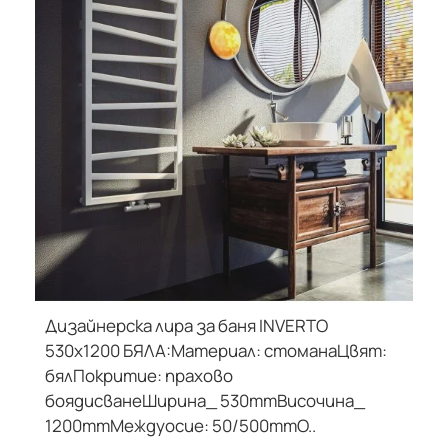
Дизайнерска лира за баня INVERTO
ДИЗАЙНЕРСКИ
530х1200 БЯЛА:Материал: стоманаЦвят:
-10%
бялПокритие: прахово
боядисванеШирина_ 530mmВисочина_
1200mmМеждуосие: 50/500mmО..