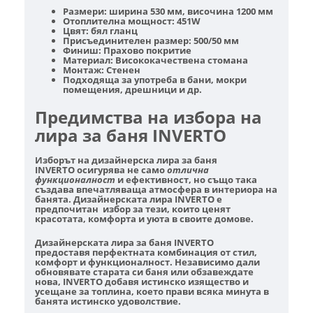
Размери: ширина 530 мм, височина 1200 мм
Отоплителна мощност: 451W
Цвят: бял гланц
Присъединителен размер: 500/50 мм
Финиш: Прахово покритие
Материал: Висококачествена стомана
Монтаж: Стенен
Подходяща за употреба в бани, мокри
помещения, дрешници и др.
Предимства на избора на
лира за баня INVERTO
Изборът на
дизайнерска лира за баня
INVERTO
осигурява не само
отлична
функционалност
и ефективност, но също така
създава впечатляваща атмосфера в интериора на
банята. Дизайнерската лира INVERTO е
предпочитан избор за тези, които ценят
красотата, комфорта и уюта в своите домове.
Дизайнерската лира за баня INVERTO
предоставя
перфектната комбинация от стил,
комфорт и функционалност
. Независимо дали
обновявате старата си баня или обзавеждате
нова, INVERTO добавя истинско изящество и
усещане за топлина, което прави всяка минута в
банята истинско удоволствие.