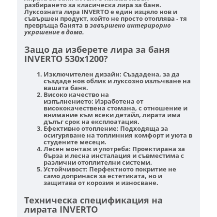
разбирането за класическа лира за баня.
Луксозната лира INVERTO е един изцяло нов и
съвършен продукт, който не просто отоплява - тя
превръща банята в
завършено интерирорно
украшение в дома.
Защо да изберете лира за баня
INVERTO 530х1200?
Изключителен дизайн:
Създадена, за да
създаде нов облик и луксозно излъчване на
вашата баня.
Високо качество на
изпълнението:
Изработена от
висококачествена стомана, с отношение и
внимание към всеки детайл, лирата има
дълъг срок на експлоатация.
Ефективно отопление:
Подходяща за
осигуряване на топлинния комфорт и уюта в
студените месеци.
Лесен монтаж и употреба:
Проектирана за
бърза и лесна инсталация и съвместима с
различни отоплителни системи.
Устойчивост:
Перфектното покритие не
само допринася за естетиката, но и
защитава от корозия и износване.
Техническа спецификация на
лирата INVERTO