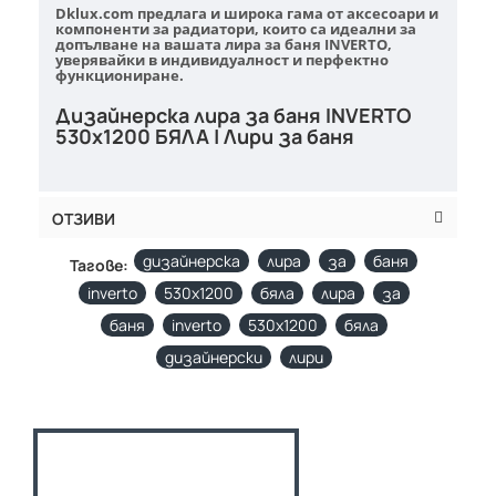
Dklux.com предлага и широка гама от аксесоари и
компоненти за радиатори, които са идеални за
допълване на вашата лира за баня INVERTO,
уверявайки в индивидуалност и перфектно
функциониране.
Дизайнерска лира за баня INVERTO
530х1200 БЯЛА | Лири за баня
ОТЗИВИ
дизайнерска
лира
за
баня
Тагове:
inverto
530х1200
бяла
лира
за
баня
inverto
530х1200
бяла
дизайнерски
лири