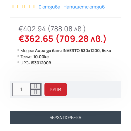
0 отзива
-
Напишете отзив
€402.94 (788.08 лв.)
€362.65 (709.28 лв.)
Модел:
Лира за баня INVERTO 530х1200, бяла
Тегло:
10.00кг
UPC:
I5301200B
КУПИ
БЪРЗА ПОРЪЧКА