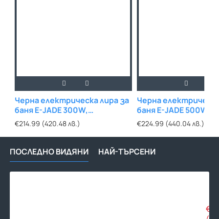
Черна електрическа лира за
Черна електрическа
баня E-JADE 300W,
баня E-JADE 500W,
400х720mm
480х920mm
€214.99 (420.48 лв.)
€224.99 (440.04 лв.)
ПОСЛЕДНО ВИДЯНИ
НАЙ-ТЪРСЕНИ
Диз
лир
за
бан
€36
INV
(70