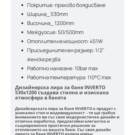
Покритие: прахово боядисване
Ширина_ 530mm
Височина_ 1200mm
Междуосие: 50/500mm
Отоплителна мощност: 451W
Присъединителен размер: 1/2"
женска резба
Работно налягане: 10bar max
Работна температура: 110°С max
Дизайнерска лира за баня INVERTO
530х1200 създава стилна и изискана
атмосфера в банята
Дизайнерската лира за баня INVERTO
е продукт с
уникален стил и индивидуалност - тя ще грабне
вниманието ви със своя
модернистичен дизайн и
отлична изработка
, предлагайки елегантно и
същевременно практично решение за
отоплението на вашата баня. Със своя дизайн
лирата за баня INVERTO излиза извън