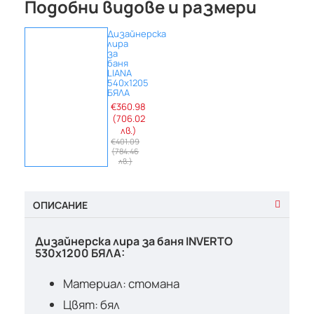
Подобни видове и размери
Дизайнерска
лира
за
баня
LIANA
540х1205
БЯЛА
€360.98
(706.02
лв.)
€401.09
(784.46
лв.)
ОПИСАНИЕ
Дизайнерска лира за баня INVERTO
530х1200 БЯЛА:
Материал: стомана
Цвят: бял