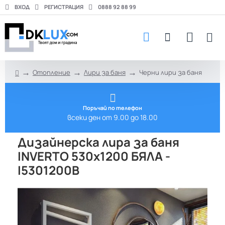
ВХОД
РЕГИСТРАЦИЯ
0888 92 88 99
Отопление
Лири за баня
Черни лири за баня
h
o
m
e
Поръчай по телефон
всеки ден от 9.00 до 18.00
Дизайнерска лира за баня
INVERTO 530х1200 БЯЛА -
I5301200B