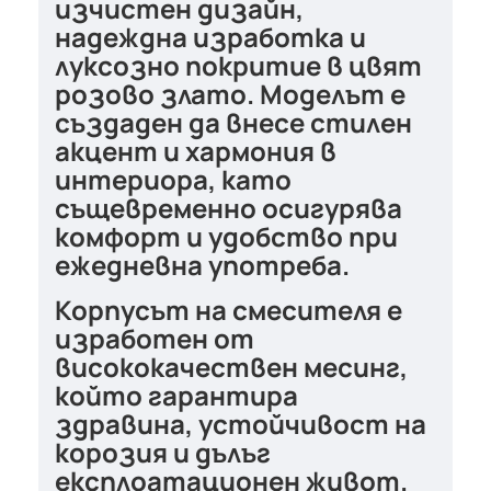
изчистен дизайн,
надеждна изработка и
луксозно покритие в цвят
розово злато
. Моделът е
създаден да внесе стилен
акцент и хармония в
интериора, като
същевременно осигурява
комфорт и удобство при
ежедневна употреба.
Корпусът на смесителя е
изработен от
висококачествен
месинг
,
който гарантира
здравина, устойчивост на
корозия и дълъг
експлоатационен живот.