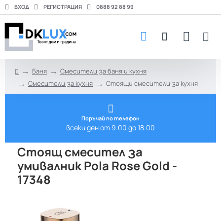
ВХОД
РЕГИСТРАЦИЯ
0888 92 88 99
Баня
Смесители за баня и кухня
h
Смесители за кухня
Стоящи смесители за кухня
o
m
e
Поръчай по телефон
всеки ден от 9.00 до 18.00
Стоящ смесител за
умивалник Pola Rose Gold -
17348