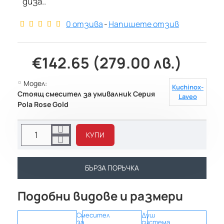
диза..
0 отзива
-
Напишете отзив
€142.65 (279.00 лв.)
Модел:
Kuchinox-
Стоящ смесител за умивалник Серия
Laveo
Pola Rose Gold
КУПИ
БЪРЗА ПОРЪЧКА
Подобни видове и размери
Смесител
Душ
Сто
за
система
смес