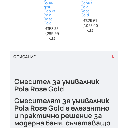
вана/
Серия
за
душ
Pola
купа
Серия
Rose
Сери
Pola
Gold
Pola
Rose
Rose
€525.61
Gold
Gold
(1,028.00
€153.38
€188
лв.)
(299.99
(368
лв.)
лв.
ОПИСАНИЕ
Смесител за умивалник
Pola Rose Gold
Смесителят за умивалник
Pola Rose Gold
е елегантно
и практично решение за
модерна баня, съчетаващо