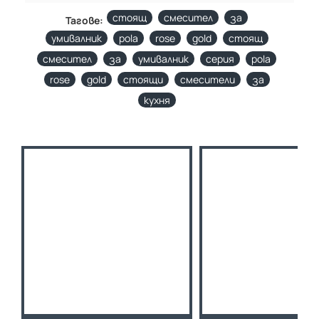
стоящ
смесител
за
Тагове:
умивалник
pola
rose
gold
стоящ
смесител
за
умивалник
серия
pola
rose
gold
стоящи
смесители
за
кухня