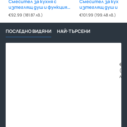
Смесител за кухня с
Смесител за кухня 
изтеглящ душ и функция
изтеглящ душ и фу
Миене на чаши - Инокс
Миене на чаши - Зл
€92.99 (181.87 лв.)
€101.99 (199.48 лв.)
ПОСЛЕДНО ВИДЯНИ
НАЙ-ТЪРСЕНИ
Ст
сме
за
уми
€14
Pola
(27
Ros
лв.
Gol