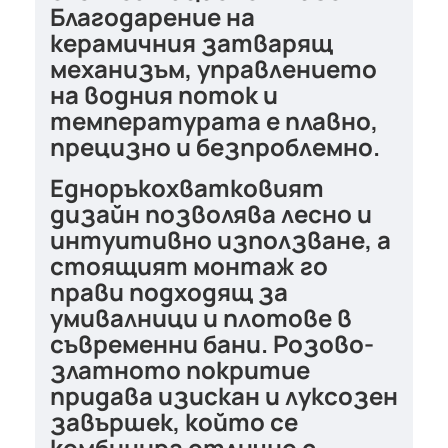
Благодарение на
керамичния затварящ
механизъм
, управлението
на водния поток и
температурата е плавно,
прецизно и безпроблемно.
Едноръкохватковият
дизайн позволява лесно и
интуитивно използване, а
стоящият монтаж го
прави подходящ за
умивалници и плотове в
съвременни бани. Розово-
златното покритие
придава изискан и луксозен
завършек, който се
комбинира отлично с