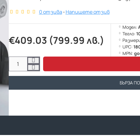
0 отзива
-
Напишете отзив
Модел:
Тегло:
1
€409.03 (799.99 лв.)
Размери
UPC:
18
MPN:
до
БЪРЗА П