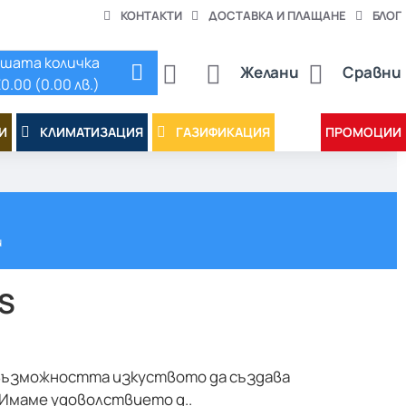
КОНТАКТИ
ДОСТАВКА И ПЛАЩАНЕ
БЛОГ
шата количка
Желани
Сравни
0.00 (0.00 лв.)
И
КЛИМАТИЗАЦИЯ
ГАЗИФИКАЦИЯ
ПРОМОЦИИ
и
1S
 възможността изкуството да създава
.Имаме удоволствието д..