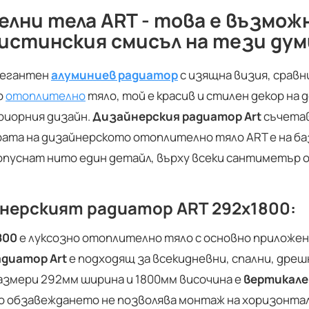
лни тела ART - това е възмо
 истинския смисъл на тези дум
легантен
алуминиев радиатор
с изящна визия, сравн
о
отоплително
тяло, той е красив и стилен декор на 
риорния дизайн.
Дизайнерския радиатор Art
съчетав
та на дизайнерското отоплително тяло ART е на ба
ропуснат нито един детайл, върху всеки сантиметър 
йнерският радиатор ART 292x1800:
800
e луксозно отоплително тяло с основно приложен
диатор Art
е подходящ за всекидневни, спални, дреш
размери 292мм ширина и 1800мм височина е
вертикале
то обзавеждането не позволява монтаж на хоризонта