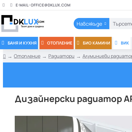
E-MAIL:
OFFICE@DKLUX.COM
Навсякъде
Търсете
тук..
БАНЯ И КУХНЯ
ОТОПЛЕНИЕ
БИО КАМИНИ
ВИК
Отопление
Радиатори
Алуминиеви радиато
h
o
m
e
Дизайнерски радиатор AR