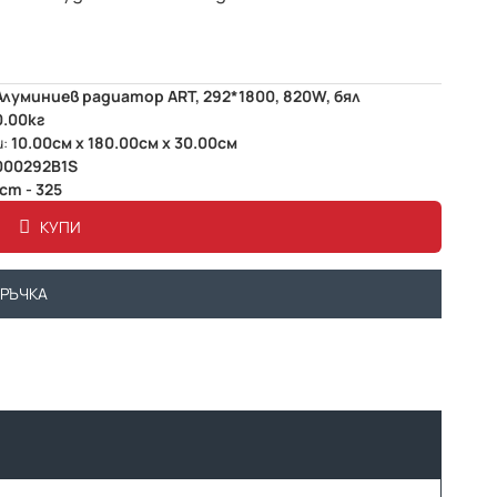
Алуминиев радиатор ART, 292*1800, 820W, бял
0.00кг
:
10.00см x 180.00см x 30.00см
000292B1S
ст - 325
КУПИ
ОРЪЧКА