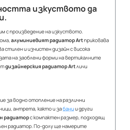
жността изкуството да
и.
им с произведение на изкуството.
дома,
алуминиевият радиатор Art
приковава
а стилен и изчистен дизайн с висока
зата на заоблени форми на вертикалните
от
дизайнерския радиатор Art
личи
ие за водно отопление на различни
ници, антрета, както и за
бани
и други
н радиатор
с компактен размер, подходящ
лен радиатор. По-долу ще намерите