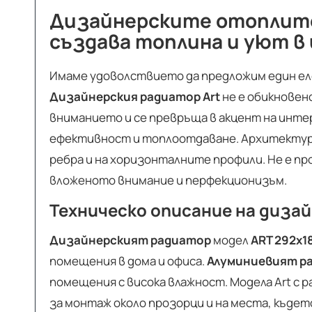
Дизайнерските отоплите
създава топлина и уют в
Имаме удоволствието да предложим един е
Дизайнерския радиатор Art
не е обикновен
вниманието и се превръща в акцент на инте
ефективност и топлоотдаване. Архитектура
ребра и на хоризонталните профили. Не е п
вложеното внимание и перфекционизъм.
Техническо описание на диза
Дизайнерският радиатор
модел
ART 292х1
помещения в дома и офиса.
Алуминиевият ра
помещения с висока влажност. Модела Art с 
за монтаж около прозорци и на места, къде