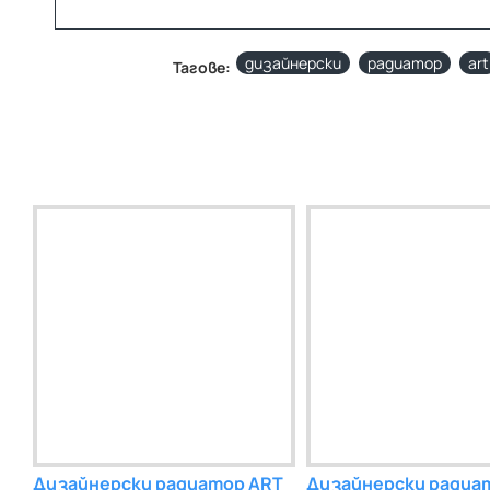
дизайнерски
радиатор
art
Тагове:
Дизайнерски радиатор ART
Дизайнерски радиа