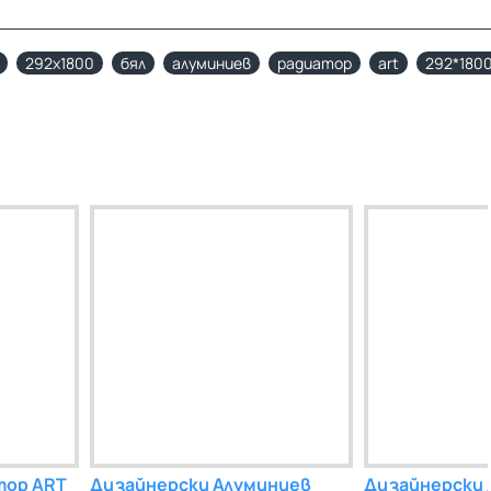
292x1800
бял
алуминиев
радиатор
art
292*180
тор ART
Дизайнерски Алуминиев
Дизайнерски 