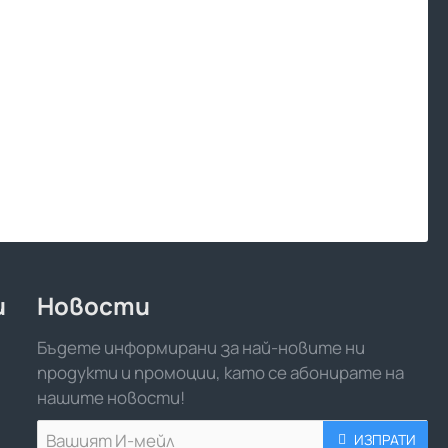
и
Новости
Бъдете информирани за най-новите ни
продукти и промоции, като се абонирате на
нашите новости!
Вашият
ИЗПРАТИ