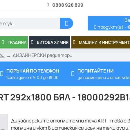
0888 928 899
Ва
0 продукт(а) - €
ГРАДИНА
БИТОВА ХИМИЯ
МАШИНИ И ИНСТРУМЕНТ
ри
ДИЗАЙНЕРСКИ радиатори
ПОРЪЧАЙ ПО ТЕЛЕФОН
ПОПИТАЙТЕ НИ
всеки ден от 9.00 до 18.00
за промо цени и отстъпк
T 292x1800 БЯЛ - 18000292B
Дизайнерските отоплителни тела ART - това е
топлина и уют в истинския смисъл на тези думи