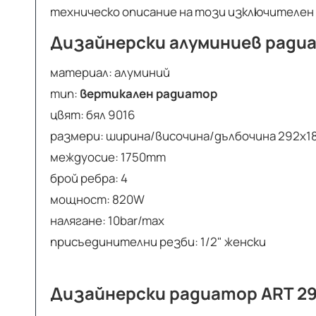
техническо описание на този изключителен
Дизайнерски алуминиев радиа
материал: алуминий
тип:
вертикален радиатор
цвят: бял 9016
размери: ширина/височина/дълбочина 292х
междуосие: 1750mm
брой ребра: 4
мощност: 820W
налягане: 10bar/max
присъединителни резби: 1/2" женски
Дизайнерски радиатор ART 29