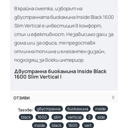
В крайна сметка, изборът на
двустранната биокамина Inside Black 1600
Slim Vertical е инвестиция в комфорт,
стил и ефективност. Независимо дали за
дома или за офиса, тя предоставя
отлична топлина и елегантен дизайн,
подходящ за всеки интериор.
Двустранна биокамина Inside Black
1600 Slim Vertical |
ОТЗИВИ
двустранна
биокамина
inside
Тагове:
black
1600
slim
vertical
2
side
inside
black
1600
vert