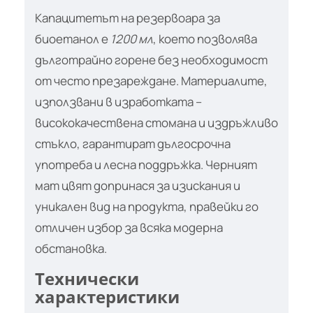
Капацитетът на резервоара за
биоетанол е
1200 мл
, което позволява
дълготрайно горене без необходимост
от често презареждане. Материалите,
използвани в изработката –
висококачествена стомана и издръжливо
стъкло, гарантират дългосрочна
употреба и лесна поддръжка. Черният
мат цвят допринася за изискания и
уникален вид на продукта, правейки го
отличен избор за всяка модерна
обстановка.
Технически
характеристики