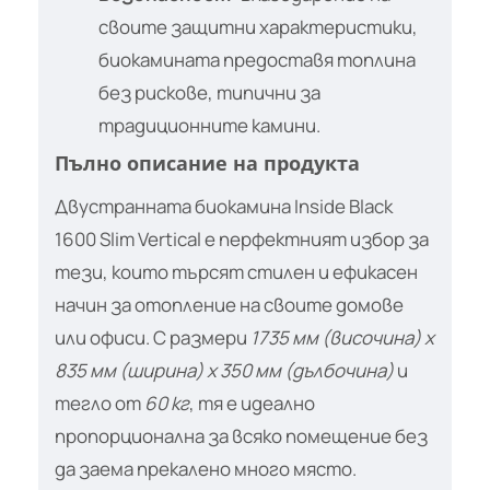
своите защитни характеристики,
биокамината предоставя топлина
без рискове, типични за
традиционните камини.
Пълно описание на продукта
Двустранната биокамина Inside Black
1600 Slim Vertical е перфектният избор за
тези, които търсят стилен и ефикасен
начин за отопление на своите домове
или офиси. С размери
1735 мм (височина) x
835 мм (ширина) x 350 мм (дълбочина)
и
тегло от
60 кг
, тя е идеално
пропорционална за всяко помещение без
да заема прекалено много място.