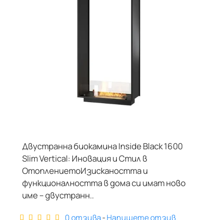
Двустранна биокамина Inside Black 1600
Slim Vertical: Иновация и Стил в
ОтоплениетоИзискаността и
функционалността в дома си имат ново
име – двустранн..
0 отзива
-
Напишете отзив