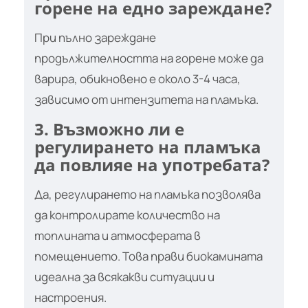
горене на едно зареждане?
При пълно зареждане
продължителността на горене може да
варира, обикновено е около 3-4 часа,
зависимо от интензитета на пламъка.
3. Възможно ли е
регулирането на пламъка
да повлияе на употребата?
Да, регулирането на пламъка позволява
да контролирате количество на
топлината и атмосферата в
помещението. Това прави биокамината
идеална за всякакви ситуации и
настроения.