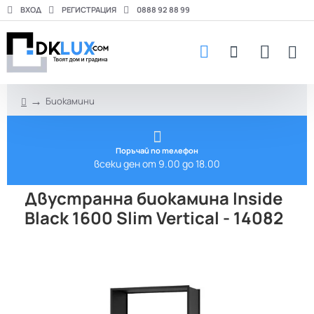
ВХОД
РЕГИСТРАЦИЯ
0888 92 88 99
Биокамини
h
o
m
e
Поръчай по телефон
всеки ден от 9.00 до 18.00
Двустранна биокамина Inside
Black 1600 Slim Vertical - 14082