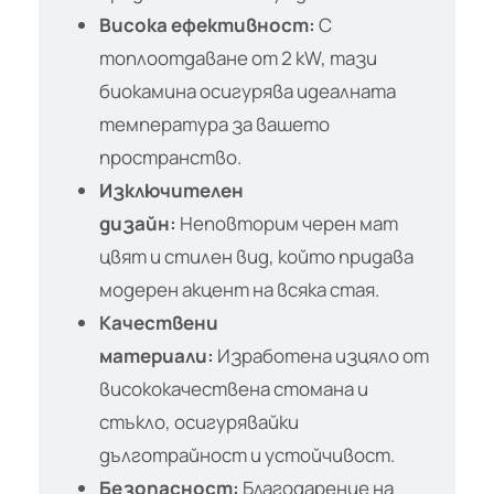
Висока ефективност:
С
топлоотдаване от 2 kW, тази
биокамина осигурява идеалната
температура за вашето
пространство.
Изключителен
дизайн:
Неповторим черен мат
цвят и стилен вид, който придава
модерен акцент на всяка стая.
Качествени
материали:
Изработена изцяло от
висококачествена стомана и
стъкло, осигурявайки
дълготрайност и устойчивост.
Безопасност:
Благодарение на