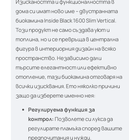
Изискаността и функционалността в
дома си имат ново име – двустранната
биокамина Inside Black 1600 Slim Vertical.
Този продукт не само създава уют и
топлина, но и се превръща в централна
фигура в интериорния дизайн на всяко
пространство. Независимо дали
търсите елегантност или ефективно
отопление, тази биокамина отговаря на
всички изисквания. Ето няколко причини
защо да изберете именно нея:
Регулируема функция за
контрол:
Позволете си лукса да
регулирате пламъка според вашите
предпочитания и нужди.