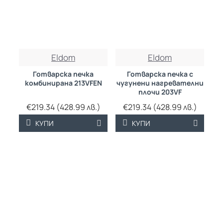
Eldom
Eldom
Готварска печка
Готварска печка с
комбинирана 213VFEN
чугунени нагревателни
плочи 203VF
€219.34 (428.99 лв.)
€219.34 (428.99 лв.)
КУПИ
КУПИ