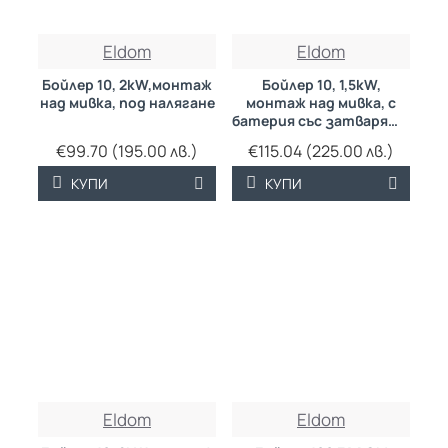
Eldom
Eldom
Бойлер 10, 2kW,монтаж
Бойлер 10, 1,5kW,
над мивка, под налягане
монтаж над мивка, с
батерия със затварящи
керамични механизми
€99.70 (195.00 лв.)
€115.04 (225.00 лв.)
КУПИ
КУПИ
Eldom
Eldom