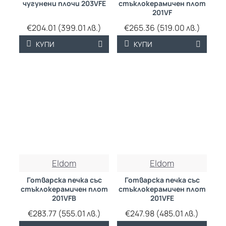
чугунени плочи 203VFE
стъклокерамичен плот
201VF
€204.01 (399.01 лв.)
€265.36 (519.00 лв.)
КУПИ
КУПИ
Eldom
Eldom
Готварска печка със
Готварска печка със
стъклокерамичен плот
стъклокерамичен плот
201VFB
201VFE
€283.77 (555.01 лв.)
€247.98 (485.01 лв.)