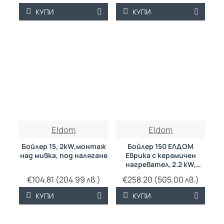
КУПИ
КУПИ
Eldom
Eldom
Бойлер 15, 2kW,монтаж
Бойлер 150 ЕЛДОМ
над мивка, под налягане
Еврика с керамичен
нагревател, 2.2 kW,
емайлиран, малък
€104.81 (204.99 лв.)
€258.20 (505.00 лв.)
диаметър
КУПИ
КУПИ