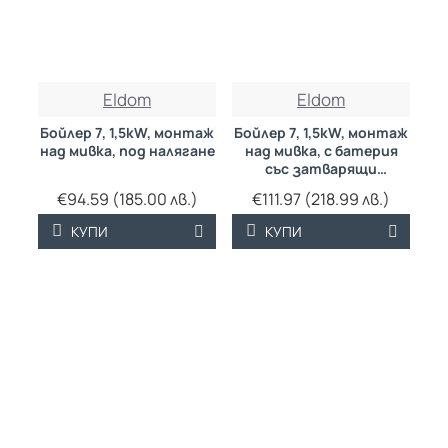
Eldom
Eldom
Бойлер 7, 1,5kW, монтаж
Бойлер 7, 1,5kW, монтаж
над мивка, под налягане
над мивка, с батерия
със затварящи
керамични механизми
€94.59 (185.00 лв.)
€111.97 (218.99 лв.)
КУПИ
КУПИ