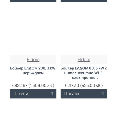
Eldom
Eldom
Бойлер ЕЛДОМ 200, 3 kW,
Бойлер ЕЛДОМ 80, 3 kW с
неръждаем
интелигентно Wi-Fi
електронно
управление,
€822.67 (1,609.00 лв.)
€217.30 (425.00 лв.)
емайлиран,голям
диаметър
КУПИ
КУПИ