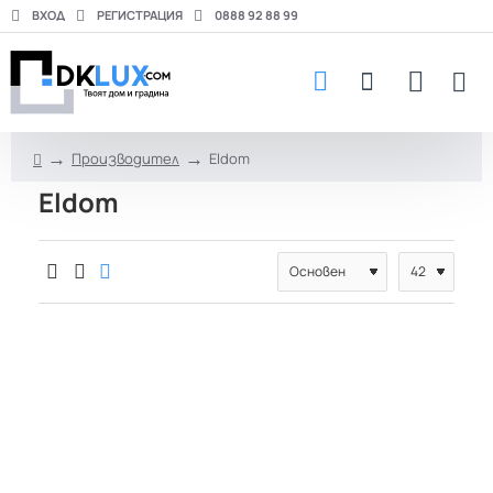
ВХОД
РЕГИСТРАЦИЯ
0888 92 88 99
Производител
Eldom
h
Eldom
o
m
e