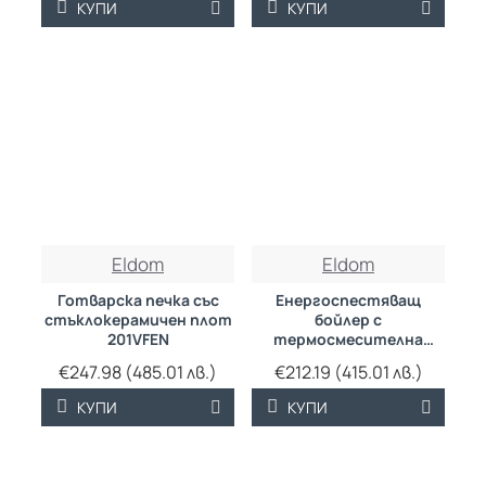
КУПИ
КУПИ
Eldom
Eldom
Готварска печка със
Енергоспестяващ
стъклокерамичен плот
бойлер с
201VFEN
термосмесителна
система, 100
€247.98 (485.01 лв.)
€212.19 (415.01 лв.)
КУПИ
КУПИ