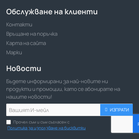
Обслужване на клиенти
Контакти
Връщане на поръчка
Карта на сайта
Марки
Новости
Бъдете информирани за най-новите ни
продукти и промоции, като се абонирате на
нашите новости!
Вашият
ИЗПРАТИ
И-
мейл
Прочел съм и съм съгласен с
Политика за използване на бисквитки