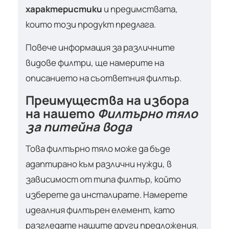
характеристики
и предимствата,
които този продукт предлага.
Повече информация за различните
видове филтри, ще намерите на
описанието на съответния филтър.
Преимущества на избора
на нашето
Филтърно тяло
за питейна вода
Това филтърно тяло може да бъде
адаптирано към различни нужди, в
зависимост от типа филтър, който
изберете да инсталирате. Намерете
идеалния филтърен елемент, като
разгледате нашите други предложения.