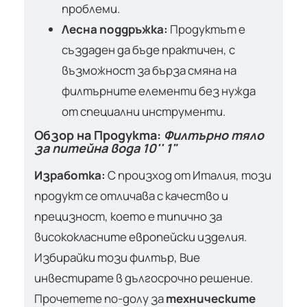
проблеми.
Лесна поддръжка:
Продуктът е
създаден да бъде практичен, с
възможност за бърза смяна на
филтърните елементи без нужда
от специални инструменти.
Обзор на Продукта:
Филтърно тяло
за питейна вода 10'' 1"
Изработка:
С произход от Италия, този
продукт се отличава с качество и
прецизност, което е типично за
висококласните европейски изделия.
Избирайки този филтър, Вие
инвестирате в дългосрочно решение.
Прочетете по-долу за
техническите