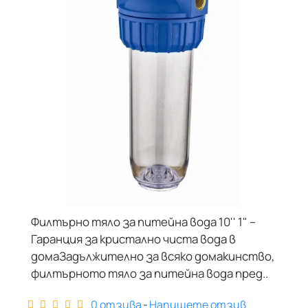
Филтърно тяло за питейна вода 10'' 1" –
Гаранция за кристално чиста вода в
домаЗадължително за всяко домакинство,
филтърното тяло за питейна вода пред..
0 отзива
-
Напишете отзив