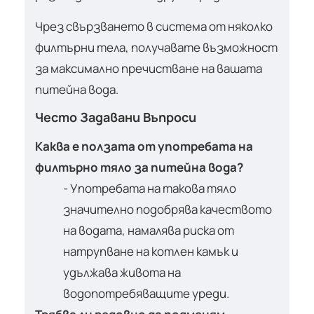
Чрез свързването в система от няколко
филтърни тела, получавате възможност
за максимално пречистване на вашата
питейна вода.
Често Задавани Въпроси
Каква е ползата от употребата на
филтърно тяло за питейна вода?
- Употребата на такова тяло
значително подобрява качеството
на водата, намалява риска от
натрупване на котлен камък и
удължава живота на
водопотребяващите уреди.