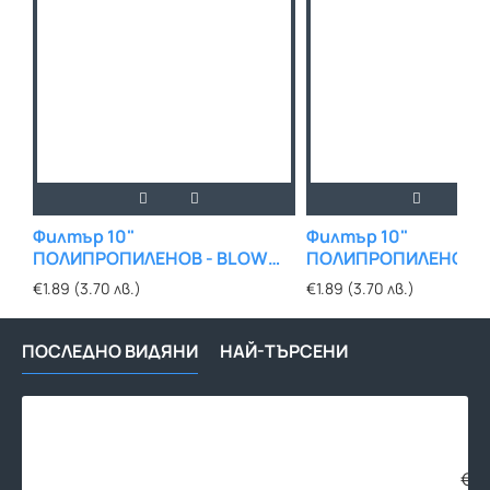
Филтър 10"
Филтър 10"
ПОЛИПРОПИЛЕНОВ - BLOW
ПОЛИПРОПИЛЕНОВ -
1µm
5µm
€1.89 (3.70 лв.)
€1.89 (3.70 лв.)
ПОСЛЕДНО ВИДЯНИ
НАЙ-ТЪРСЕНИ
Фил
тял
за
пит
€15