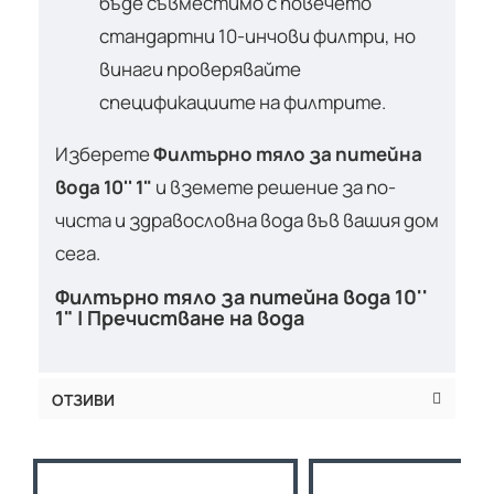
бъде съвместимо с повечето
стандартни 10-инчови филтри, но
винаги проверявайте
спецификациите на филтрите.
Изберете
Филтърно тяло за питейна
вода 10'' 1"
и вземете решение за по-
чиста и здравословна вода във вашия дом
сега.
Филтърно тяло за питейна вода 10''
1" | Пречистване на вода
ОТЗИВИ