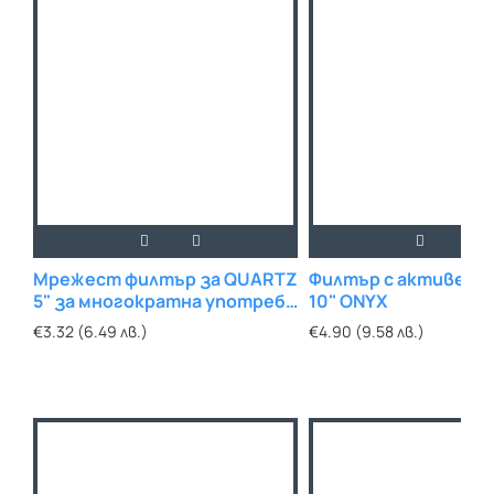
Мрежест филтър за QUARTZ
Филтър с активен в
5" за многократна употреба
10" ONYX
100µm
€3.32 (6.49 лв.)
€4.90 (9.58 лв.)