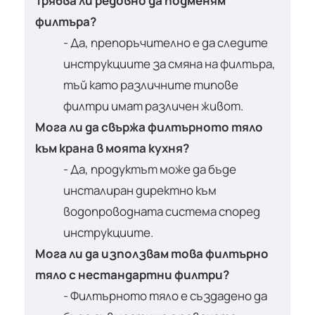
Трябва ли редовно да подменям
филтъра?
- Да, препоръчително е да следите
инструкциите за смяна на филтъра,
тъй като различните типове
филтри имат различен живот.
Мога ли да свържа филтърното тяло
към крана в моята кухня?
- Да, продуктът може да бъде
инсталиран директно към
водопроводната система според
инструкциите.
Мога ли да използвам това филтърно
тяло с нестандартни филтри?
- Филтърното тяло е създадено да