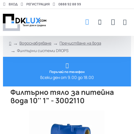
ВХОД
РЕГИСТРАЦИЯ
0888 92 88 99
Водоснабдяване
Пречистване на вода
h
Филтърни системи DROPS
o
m
e
Поръчай по телефон
всеки ден от 9.00 до 18.00
Филтърно тяло за питейна
вода 10'' 1" - 3002110