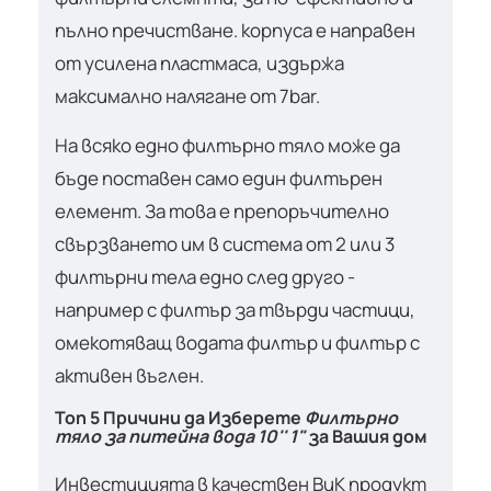
пълно пречистване. корпуса е направен
от усилена пластмаса, издържа
максимално налягане от 7bar.
На всяко едно филтърно тяло може да
бъде поставен само един филтърен
елемент. За това е препоръчително
свързването им в система от 2 или 3
филтърни тела едно след друго -
например с филтър за твърди частици,
омекотяващ водата филтър и филтър с
активен въглен.
Топ 5 Причини да Изберете
Филтърно
тяло за питейна вода 10'' 1"
за Вашия дом
Инвестицията в качествен ВиК продукт