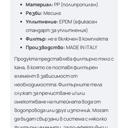
Материал:
PP (полипропилен)
Резби:
Месинг
Уплътнение:
EPDM (ефикасен
стандарт за уплътнения)
Филтър:
не е включен в комплекта
Производство:
MADE IN ITALY
Продукта представлява филтърно тяло с
кана, в която се поставя филтърен
елемент в зависимост от
необходимостта. Филтърните тела
служат за пречистване и/или
омекотяване на питейната вода от
водопровода или друг източник. Могат
да бъдат свързани в система с няколко
филтърни елемнти, за по-ефективно и