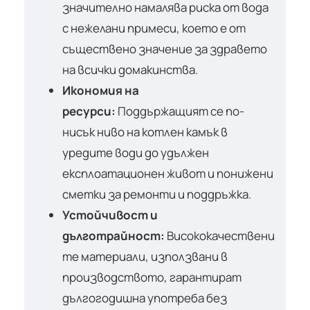
значително намалява риска от вода
с нежелани примеси, което е от
съществено значение за здравето
на всички домакинства.
Икономия на
ресурси:
Поддържащият се по-
нисък ниво на котлен камък в
уредите води до удължен
експлоатационен живот и понижени
сметки за ремонти и поддръжка.
Устойчивост и
дълготрайност:
Висококачествени
те материали, използвани в
производството, гарантират
дългогодишна употреба без