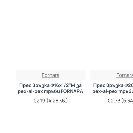
Fornara
Fornar
Прес връзка Ф16х1/2"М за
Прес връзка Ф20
pex-al-pex тръби FORNARA
pex-al-pex тръ
€2.19 (4.28 лв.)
€2.73 (5.34