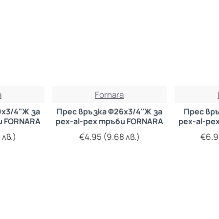
a
Fornara
0х3/4"Ж за
Прес връзка Ф26х3/4"Ж за
Прес връ
би FORNARA
pex-al-pex тръби FORNARA
pex-al-pe
 лв.)
€4.95 (9.68 лв.)
€6.9