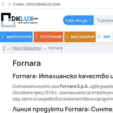
E-MAIL:
OFFICE@DKLUX.COM
Навсякъде
Търсете
тук..
БАНЯ И КУХНЯ
ОТОПЛЕНИЕ
БИО КАМИНИ
ВИК
Производител
Fornara
h
o
Fornara
m
e
Fornara: Италианско качество
Емблематичното име
Fornara S.p.A.
идва дирек
Основана през 1979 г., компанията се е превъ
газ, като осигурява висококачествени продук
Линия продукти Fornara: Синте