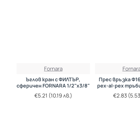
Fornara
Fornar
Ъглов кран с ФИЛТЪР,
Прес връзка Ф16
сферичен FORNARA 1/2"х3/8"
pex-al-pex тръ
€5.21 (10.19 лв.)
€2.83 (5.53