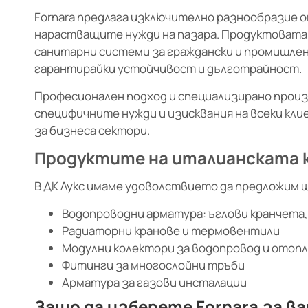
Fornara предлага изключително разнообразие
нарастващите нужди на пазара. Продуктовата
санитарни системи за граждански и промишлени
гарантирайки устойчивост и дълготрайност.
Професионален подход и специализирано произ
специфичните нужди и изисквания на всеки кли
за бизнеса сектори.
Продуктите на италианската ко
В ДК Лукс имаме удоволствието да предложим 
Водопроводни арматура: ъглови кранчета, 
Радиаторни кранове и термовентили
Модулни колектори за водопровод и отоп
Фитинги за многослойни тръби
Арматура за газови инсталации
Защо да изберете Fornara за в