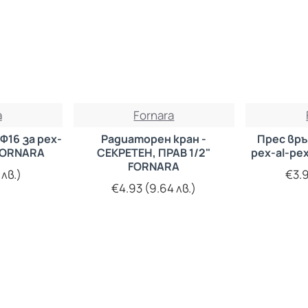
a
Fornara
Ф16 за pex-
Радиаторен кран -
Прес връ
 FORNARA
СЕКРЕТЕН, ПРАВ 1/2"
pex-al-pe
FORNARA
 лв.)
€3.9
€4.93 (9.64 лв.)