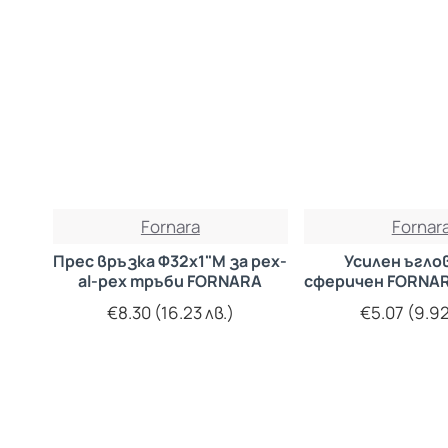
Fornara
Fornar
Прес връзка Ф32х1"М за pex-
Усилен ъглов
al-pex тръби FORNARA
сферичен FORNAR
€8.30 (16.23 лв.)
€5.07 (9.92