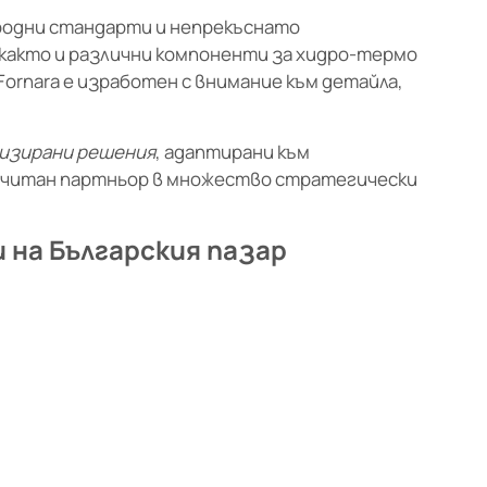
родни стандарти и непрекъснато
 както и различни компоненти за хидро-термо
ornara е изработен с внимание към детайла,
изирани решения
, адаптирани към
дпочитан партньор в множество стратегически
 на Българския пазар