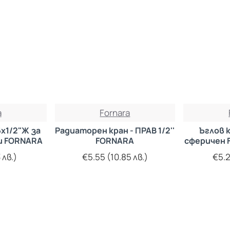
a
Fornara
х1/2"Ж за
Радиаторен кран - ПРАВ 1/2''
Ъглов 
би FORNARA
FORNARA
сферичен 
 лв.)
€5.55 (10.85 лв.)
€5.2