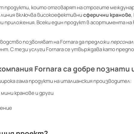
 от продукти, които отговарят на строгите междуна
 линия включва високоефективни
сферични кранове
,
 приложения. Всеки един продукт в асортимента на F
водство позволяват на Fornara да предложи
персонал
ент. С тези услуги Fornara се утвърждава като пре
мпания Fornara са добре познати и
широка гама продукти на италианския производител:
мини кранове и други
ление
ашия проект?