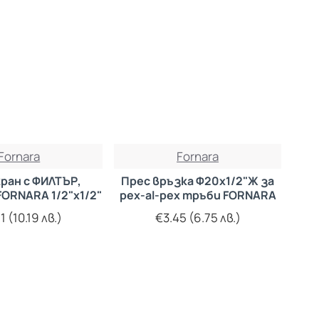
Fornara
Fornara
кран с ФИЛТЪР,
Прес връзка Ф20х1/2"Ж за
FORNARA 1/2"х1/2"
pex-al-pex тръби FORNARA
1 (10.19 лв.)
€3.45 (6.75 лв.)