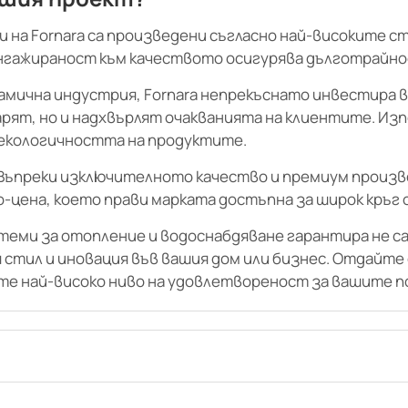
 на Fornara са произведени съгласно най-високите с
нгажираност към качеството осигурява дълготрайнос
намична индустрия, Fornara непрекъснато инвестира 
арят, но и надхвърлят очакванията на клиентите. И
екологичността на продуктите.
Въпреки изключителното качество и премиум произво
цена, което прави марката достъпна за широк кръг 
стеми за отопление и водоснабдяване гарантира не 
я стил и иновация във вашия дом или бизнес. Отдайт
рите най-високо ниво на удовлетвореност за вашите 