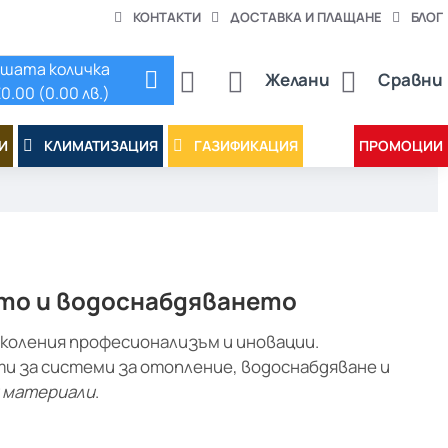
КОНТАКТИ
ДОСТАВКА И ПЛАЩАНЕ
БЛОГ
шата количка
Желани
Сравни
0.00 (0.00 лв.)
И
КЛИМАТИЗАЦИЯ
ГАЗИФИКАЦИЯ
ПРОМОЦИИ
ето и водоснабдяването
околения професионализъм и иновации.
ти за системи за отопление, водоснабдяване и
 материали
.