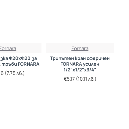
Fornara
Fornara
зка Ф20хФ20 за
Трипътен кран сферичен
x тръби FORNARA
FORNARA усилен
1/2"х1/2"х3/4"
6 (7.75 лв.)
€5.17 (10.11 лв.)