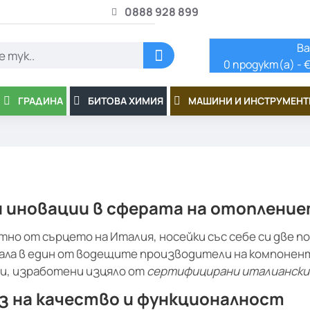
0888 928 899
Ва
0 продукт(а) - €
ГРАДИНА
БИТОВА ХИМИЯ
МАШИНИ И ИНСТРУМЕНТ
 и иновации в сферата на отоплени
тно от сърцето на Италия, носейки със себе си две п
рнала в един от водещите производители на компонен
ти, изработени изцяло от
сертифицирани италиански
з на качество и функционалност