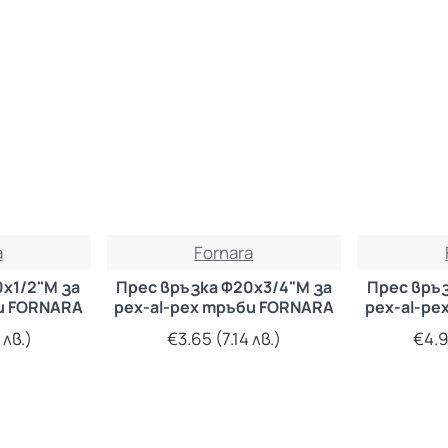
a
Fornara
х1/2"М за
Прес връзка Ф20х3/4"М за
Прес връз
би FORNARA
pex-al-pex тръби FORNARA
pex-al-pe
 лв.)
€3.65 (7.14 лв.)
€4.9