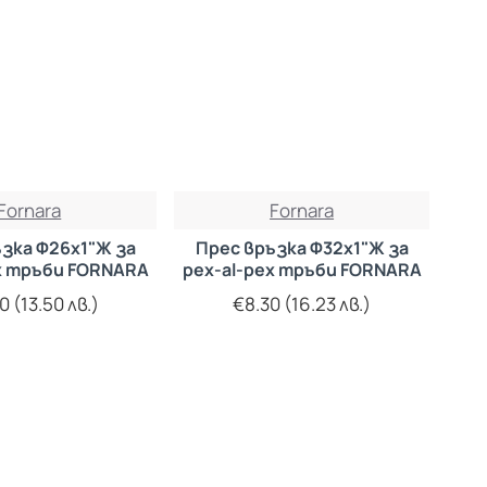
Fornara
Fornara
зка Ф26х1"Ж за
Прес връзка Ф32х1"Ж за
x тръби FORNARA
pex-al-pex тръби FORNARA
0 (13.50 лв.)
€8.30 (16.23 лв.)