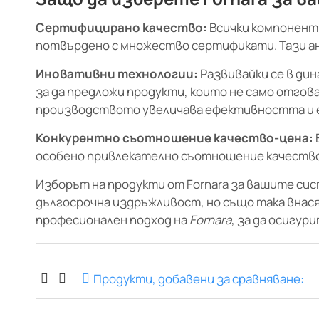
Сертифицирано качество:
Всички компоненти
потвърдено с множество сертификати. Тази а
Иновативни технологии:
Развивайки се в ди
за да предложи продукти, които не само отгов
производството увеличава ефективността и 
Конкурентно съотношение качество-цена:
особено привлекателно съотношение качество-
Изборът на продукти от Fornara за вашите си
дългосрочна издръжливост, но също така внас
професионален подход на
Fornara
, за да осигу
Продукти, добавени за сравняване: