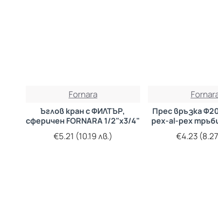
Fornara
Fornar
Ъглов кран с ФИЛТЪР,
Прес връзка Ф2
сферичен FORNARA 1/2"х3/4"
pex-al-pex тръ
€5.21 (10.19 лв.)
€4.23 (8.27