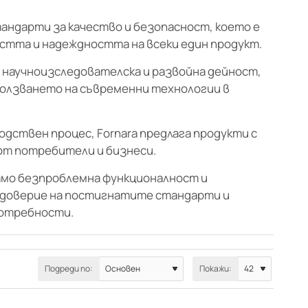
тандарти за качество и безопасност, което е
тта и надеждността на всеки един продукт.
в научноизследователска и развойна дейност,
зползването на съвременни технологии в
дствен процес, Fornara предлага продукти с
от потребители и бизнеси.
само безпроблемна функционалност и
е доверие на постигнатите стандарти и
потребности.
Подреди по:
Покажи: