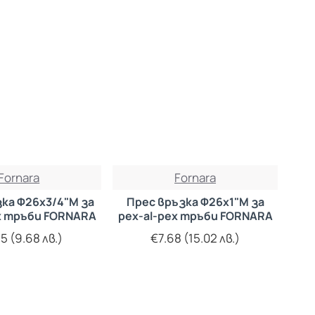
Fornara
Fornara
ка Ф26х3/4"М за
Прес връзка Ф26х1"М за
x тръби FORNARA
pex-al-pex тръби FORNARA
5 (9.68 лв.)
€7.68 (15.02 лв.)