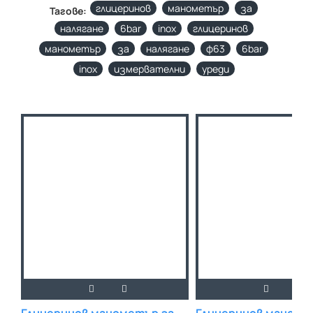
глицеринов
манометър
за
Тагове:
налягане
6bar
inox
глицеринов
манометър
за
налягане
ф63
6bar
inox
измервателни
уреди
Глицеринов манометър за
Глицеринов маноме