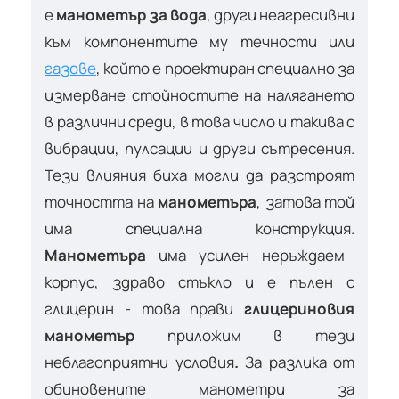
е
манометър за вода
, други неагресивни
към компонентите му течности или
газове
, който е проектиран специално за
измерване стойностите на налягането
в различни среди, в това число и такива с
вибрации, пулсации и други сътресения.
Тези влияния биха могли да разстроят
точността на
манометъра
, затова той
има специална конструкция.
Манометъра
има усилен неръждаем
корпус, здраво стъкло и е пълен с
глицерин - това прави
глицериновия
манометър
приложим в тези
неблагоприятни условия
.
За разлика от
обиновените манометри за