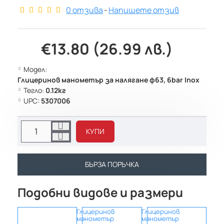
0 отзива
-
Напишете отзив
€13.80 (26.99 лв.)
Модел:
Глицеринов манометър за налягане ф63, 6bar Inox
Тегло:
0.12кг
UPC:
5307006
КУПИ
БЪРЗА ПОРЪЧКА
Подобни видове и размери
Глицеринов
Глицеринов
Глиц
манометър
манометър
мано