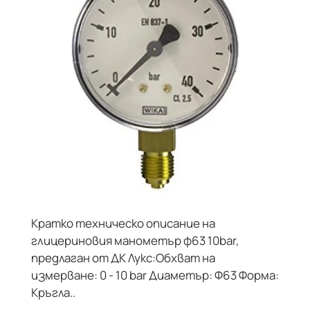
Кратко техническо описание на
глицериновия манометър ф63 10bar,
предлаган от ДК Лукс:Обхват на
измерване: 0 - 10 bar Диаметър: Ф63 Форма:
Кръгла..