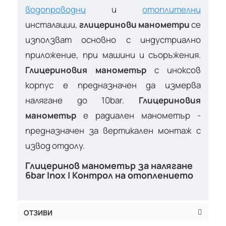
водопроводни
и
отоплителни
инсталации,
глицеринови манометри
се
използват основно с индустриално
приложение, при машини и съоръжения.
Глицериновия манометър
с иноксов
корпус е предназначен да измерва
налягане до 10bar.
Глицериновия
манометър
е радиален манометър -
предназначен за вертикален монтаж с
извод отдолу.
Глицеринов манометър за налягане
6bar Inox | Контрол на отоплението
ОТЗИВИ