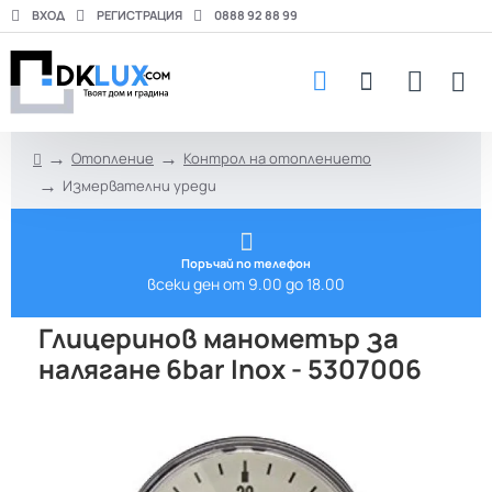
ВХОД
РЕГИСТРАЦИЯ
0888 92 88 99
Отопление
Контрол на отоплението
h
Измервателни уреди
o
m
e
Поръчай по телефон
всеки ден от 9.00 до 18.00
Глицеринов манометър за
налягане 6bar Inox - 5307006