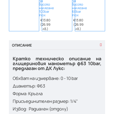
за
за
за
високо
високо
висо
налягане
налягане
наля
100bar
60bar
40bar
Inox
Inox
Inox
€13.80
€13.80
€13.
(26.99
(26.99
(26.
лв.)
лв.)
лв.
ОПИСАНИЕ
Кратко техническо описание на
глицериновия манометър ф63 10bar,
предлаган от ДК Лукс:
Обхват на измерване: 0 - 10 bar
Диаметър: Ф63
Форма: Кръгла
Присъединителен размер: 1/4"
Извод: Радиален (отдолу)