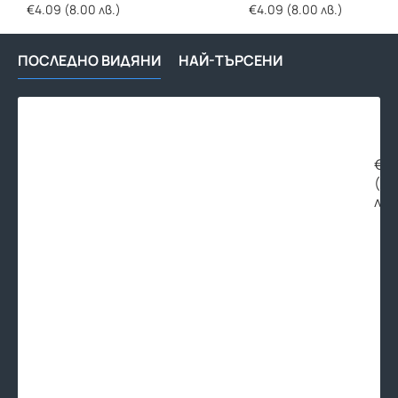
€4.09 (8.00 лв.)
€4.09 (8.00 лв.)
ПОСЛЕДНО ВИДЯНИ
НАЙ-ТЪРСЕНИ
Гли
ман
за
нал
€13
6ba
(26
Inox
лв.