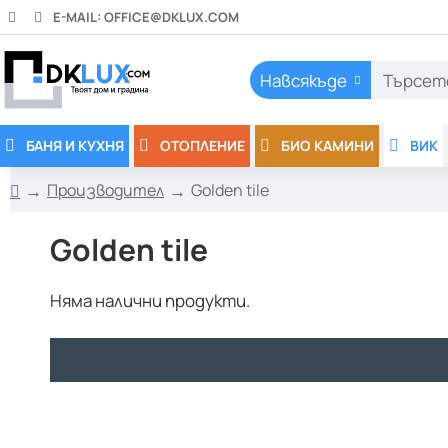
E-MAIL:
OFFICE@DKLUX.COM
Навсякъде
Търсете
тук..
БАНЯ И КУХНЯ
ОТОПЛЕНИЕ
БИО КАМИНИ
ВИК
Производител
Golden tile
h
o
Golden tile
m
e
Няма налични продукти.