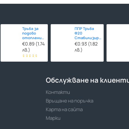
Тръба за
ППР Тръба
подово
Ф20
отопление
Стабилизирана
Ф16 HERZ-
СТЪКЛОВЛАКНО
€0.89 (1.74
€0.93 (1.82
Line PE-
лв.)
лв.)
RT/EVOH/PE-
RT 480м
Обслужване на клиент
Контакти
Връщане на поръчка
Карта на сайта
Марки