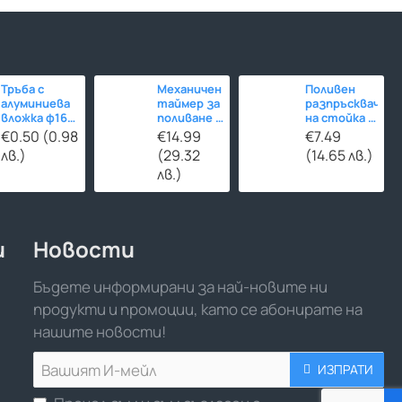
Тръба с
Механичен
Поливен
алуминиева
таймер за
разпръсквач
вложка ф16
поливане -
на стойка -
за
120
въртящ
€0.50 (0.98
€14.99
€7.49
отоплителни
минути
лв.)
(29.32
(14.65 лв.)
инсталации
лв.)
и
Новости
Бъдете информирани за най-новите ни
продукти и промоции, като се абонирате на
нашите новости!
Вашият
ИЗПРАТИ
И-