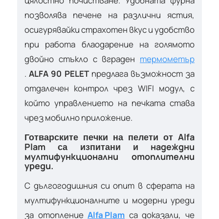
цялостно почистване. Удобната фурна
позволява печене на различни ястия,
осигурявайки страхотен вкус и удобство
при работа блаодарение на голямото
двойно стъкло с вграден
термометър
.
ALFA 90 PELET
предлага възможност за
отдалечен контрол чрез WIFI модул, с
който управлението на печката става
чрез мобилно приложение.
Alfa
Готварските печки на пелети от
Plam
надеждни
са изпитани и
мултифункционални отоплителни
уреди.
С дългогодишния си опит в сферата на
мултифункционалните и модерни уреди
за отопление
Alfa Plam
са доказали, че