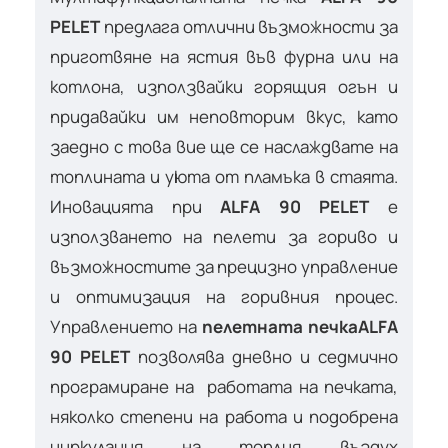
PELET
предлага отлични възможности за
приготвяне на ястия във фурна или на
котлона, използвайки горящия огън и
придавайки им неповторим вкус, като
заедно с това вие ще се наслаждвате на
топлината и уюта от пламъка в стаята.
Иновацията при
ALFA 90 PELET
е
използването на пелети за гориво и
възможностите за прецизно управление
и оптимизация на горивния процес.
Управлението на
пелетната печка
ALFA
90 PELET
позволява дневно и седмично
програмиране на работата на печката,
няколко степени на работа и подобрена
циркулация на топлия въздух