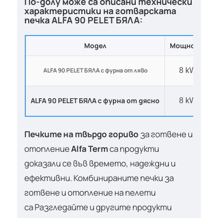
По-долу може са описани технически
характеристики на готварската
печка ALFA 90 PELET БЯЛА:
Модел
Мощност
ALFA 90 PELET
БЯЛА с фурна от ляво
8 kW
ALFA 90 PELET
БЯЛА с фурна от дясно
8 kW
Печките на твърдо гориво
за готвене и
отопление
Alfa Term
са продукти
доказали се във времето, надеждни и
ефективни. Комбинираните печки за
готвене и отопление на пелети
са Разгледайте и другите продукти