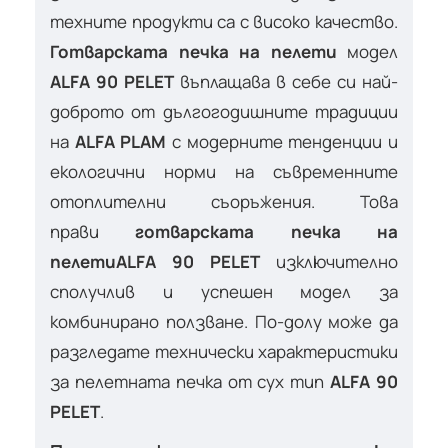
техните продукти са с високо качество.
Готварската печка на пелети
модел
ALFA 90 PELET
въплащава в себе си най-
доброто от дългогодишните традиции
на
ALFA PLAM
с модерните тенденции и
екологични норми на съвременните
отоплителни съоръжения. Това
прави
готварската печка на
пелети
ALFA 90 PELET
изключително
сполучлив и успешен модел за
комбинирано ползване. По-долу може да
разгледате технически характеристики
за пелетната печка от сух тип
ALFA 90
PELET
.