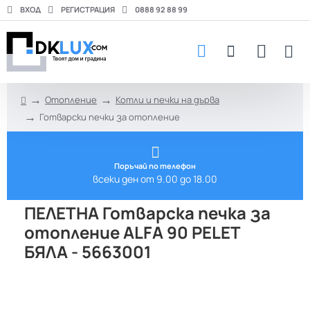
ВХОД
РЕГИСТРАЦИЯ
0888 92 88 99
Отопление
Котли и печки на дърва
h
Готварски печки за отопление
o
m
e
Поръчай по телефон
всеки ден от 9.00 до 18.00
ПЕЛЕТНА Готварска печка за
отопление ALFA 90 PELET
БЯЛА - 5663001