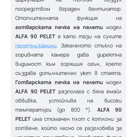
посредством вграден вентилатор.
Отоплителната функция на
готварската печка на пелети
модел
ALFA 90 PELET
е като тази на сухите
пелетни камини
. Закаленото стъкло на
горивната камера дава директна
видимост към горящия огън, което
създава допълнителен уют в стаята.
Готварската печка на пелети
модел
ALFA 90 PELET
разполага с бяла емайл
обвивка, устойчива на високи
температури (до 800 °).
ALFA 90
PELET
има стоманен плот с котлони за
готвене, който лесно се разглобява за