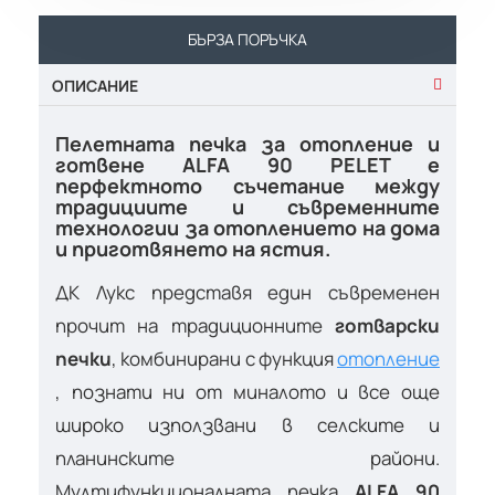
БЪРЗА ПОРЪЧКА
ОПИСАНИЕ
Пелетната печка за отопление и
готвене ALFA 90 PELET е
перфектното съчетание между
традициите и съвременните
технологии за отоплението на дома
и приготвянето на ястия.
ДК Лукс представя един съвременен
прочит на традиционните
готварски
печки
, комбинирани с функция
отопление
, познати ни от миналото и все още
широко използвани в селските и
планинските райони.
Мултифункционалната печка
ALFA 90