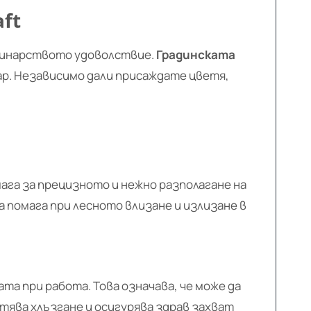
ft
адинарството удоволствие.
Градинската
ар. Независимо дали присаждате цветя,
ага за прецизното и нежно разполагане на
 помага при лесното влизане и излизане в
та при работа. Това означава, че може да
ява хлъзгане и осигурява здрав захват