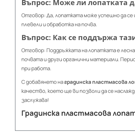
Въпрос: Може ли лопатката д
Отговор: Да, лопатката може успешно да се 
плевели и обработка на почва.
Въпрос: Как се поддържа таз
Отговор: Поддръжката на лопатката е лесна. 
почвата и други органични материали. Пери
при работа.
С добавянето на
градинска пластмасова ло
качество, което ще ви позволи да се наслажд
заслужава!
Градинска пластмасова лопатк