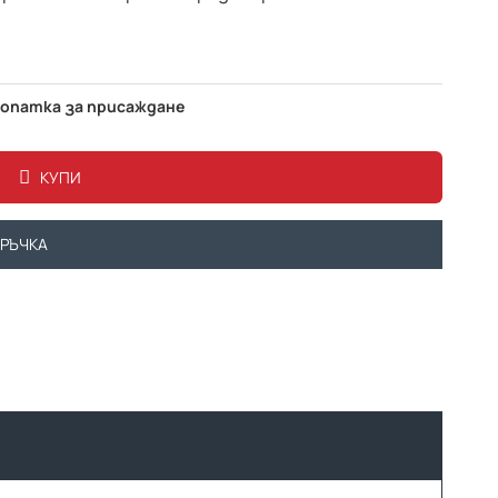
лопатка за присаждане
КУПИ
ОРЪЧКА