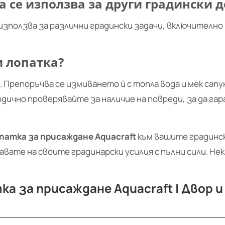
а се използва за други градински 
използва за различни градински задачи, включително 
и лопатка?
Препоръчва се измиването ѝ с топла вода и мек сапун
одично проверявайте за наличие на повреди, за да 
патка за присаждане Aquacraft
към вашите градинс
авате на своите градинарски усилия с пълни сили. Нек
а за присаждане Aquacraft | Двор и