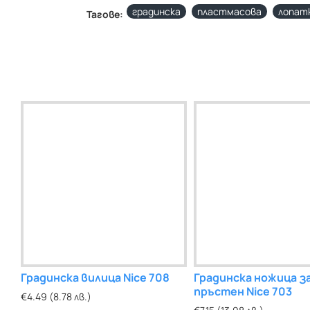
градинска
пластмасова
лопат
Тагове:
Градинска вилица Nice 708
Градинска ножица за
пръстен Nice 703
€4.49 (8.78 лв.)