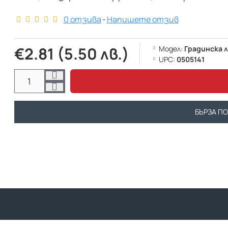
0 отзива
-
Напишете отзив
€2.81 (5.50 лв.)
Модел:
Градинска 
UPC:
0505141
БЪРЗА П