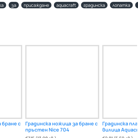
ка
за
присаждане
aquacraft
градинска
лопатка
 бране с
Градинска ножица за бране с
Градинска пл
пръстен Nice 704
вилица Aquacr