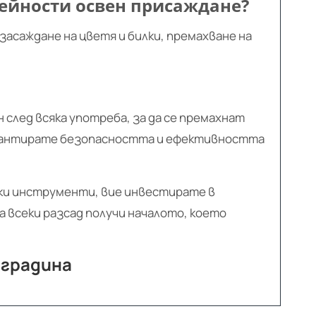
дейности освен присаждане?
засаждане на цветя и билки, премахване на
 след всяка употреба, за да се премахнат
гарантирате безопасността и ефективността
ки инструменти, вие инвестирате в
а всеки разсад получи началото, което
 градина