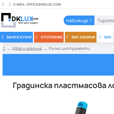
E-MAIL:
OFFICE@DKLUX.COM
Навсякъде
Търсете
тук..
БАНЯ И КУХНЯ
ОТОПЛЕНИЕ
БИО КАМИНИ
ВИК
Двор и градина
Ръчни инструменти
h
o
m
e
Градинска пластмасова ло