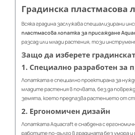
Градинска пластмасова л
Всяка градина заслужава специализирани и
пластмасова лопатка за присаждане Aquac
разсад или млади растения, този инструме
Защо да изберете градинскат
1. Специално разработен за 
Лопатката е специално проектирана за нужди
младите растения в почвата, без да поврежд
земята, което предпазва растението от ст
2. Ергономичен дизайн
Лопатката Aquacraft е снабдена с ергономич
работите по-дълго в градината без умора и