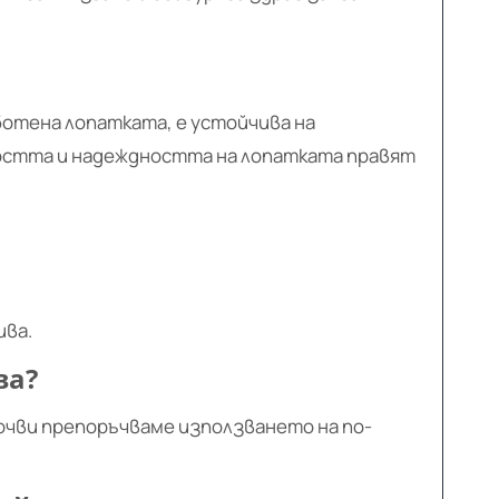
ботена лопатката, е устойчива на
остта и надеждността на лопатката правят
ива.
ва?
почви препоръчваме използването на по-