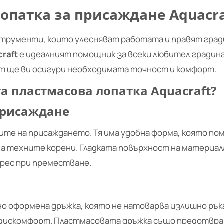
опатка за присаждане Aquacra
нструменти, които улесняват работата и правят гр
raft
е идеалният помощник за всеки любител градин
нт ще ви осигури необходимата точност и комфорт.
а пластмасова лопатка Aquacraft?
присаждане
те на присаждането. Тя има удобна форма, която пом
а техните корени. Гладката повърхност на материала
рес при преместване.
но оформена дръжка, която не натоварва излишно ръка
 дискомфорт. Пластмасовата дръжка също предотврат