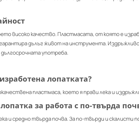
айност
оето високо качество. Пластмасата, от която е изра
 гарантира дълъг живот на инструмента. Издръжлив
 дългосрочната употреба.
 изработена лопатката?
качествена пластмаса, което я прави лека и издръжл
лопатка за работа с по-твърда поч
ека и средно твърда почва. За по-твърди и скалисти 