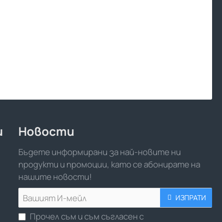
и
Новости
Бъдете информирани за най-новите ни
продукти и промоции, като се абонирате на
нашите новости!
Вашият
ИЗПРАТИ
И-
Прочел съм и съм съгласен с
мейл