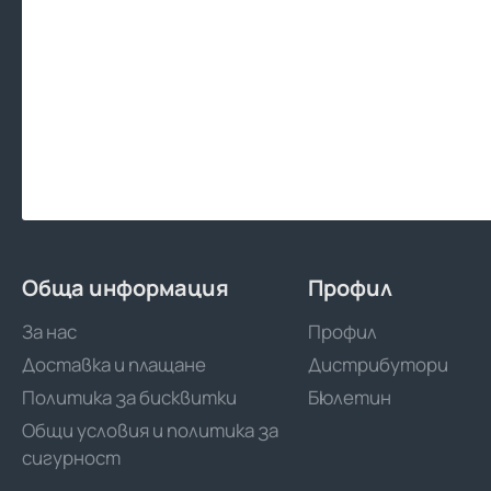
Обща информация
Профил
За нас
Профил
Доставка и плащане
Дистрибутори
Политика за бисквитки
Бюлетин
Общи условия и политика за
сигурност