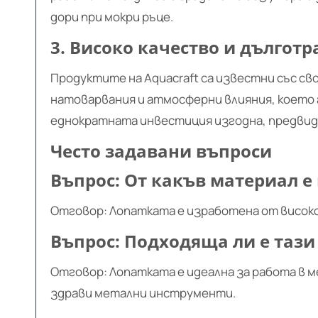
дори при мокри ръце.
3. Високо качество и дълготр
Продуктите на Aquacraft са известни със св
натоварвания и атмосферни влияния, което
еднократната инвестиция изгодна, предвид
Често задавани въпроси
Въпрос: От какъв материал е
Отговор: Лопатката е изработена от високо
Въпрос: Подходяща ли е тази 
Отговор: Лопатката е идеална за работа в м
здрави метални инструменти.