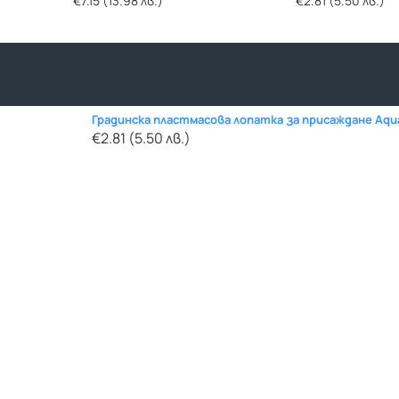
€7.15 (13.98 лв.)
€2.81 (5.50 лв.)
Градинска пластмасова лопатка за присаждане Aqua
€2.81 (5.50 лв.)