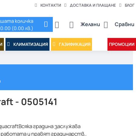
КОНТАКТИ
ДОСТАВКА И ПЛАЩАНЕ
БЛОГ
шата количка
Желани
Сравни
0.00 (0.00 лв.)
И
КЛИМАТИЗАЦИЯ
ГАЗИФИКАЦИЯ
ПРОМОЦИИ
и
ft - 0505141
uacraftВсяка градина заслужава
работата и правят градинарств..