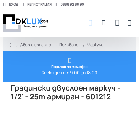
ВХОД
РЕГИСТРАЦИЯ
0888 92 88 99
Двор и градина
Поливане
Маркучи
h
o
m
e
Поръчай по телефон
всеки ден от 9.00 до 18.00
Градински двуслоен маркуч -
1/2' - 25m армиран - 601212