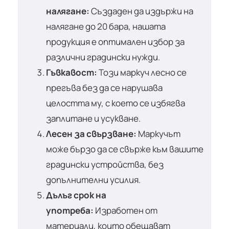
налягане:
Създаден да издържи на
налягане до 20 бара, нашата
продукция е оптимален избор за
различни градински нужди.
Гъвкавост:
Този маркуч лесно се
прегъва без да се нарушава
целостта му, с което се избягва
заплитане и усукване.
Лесен за свързване:
Маркучът
може бързо да се свърже към вашите
градински устройства, без
допълнителни усилия.
Дълъг срок на
употреба:
Изработен от
материали, които обещават