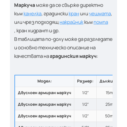
Маркуча
може да се свърже директно
към
канелка
, градински
кран
или
чешмата
,
или чрез подходящ
накрайник
към
помпа
, кран хидрант и др.
В таблицата по-долу може да разгледате
и основно техническо описание на
качествата на
градинския маркуч
:
Модел:
Размер:
Дължина:
Двуслоен армиран маркуч
1/2"
15m
Двуслоен армиран маркуч
1/2"
25m
Двуслоен армиран маркуч
1/2"
50m