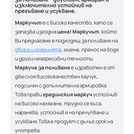
изключително устойчив на
прегъване и усукване.
Маркучът
е с високо качество, като се
запазва изгодна
цена! Маркучът
, който
Ви предлагаме е подходящ за поливане на
двора и градината
, миене, пренос на вода
и други неагресивни течности.
Маркуча за поливане
е изработен е от
два слоя висококачествен каучук,
подсилен с допълнителна армировка.
Това прави
градинския маркуч
устойчив
на високо налягане, трудно се къса,
наранява, устойчив е на пречупване и
усукване.Това е продукт с дълъг срок на
употреба.