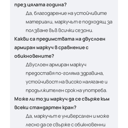
през цялата година?
Да, благодарение на устойчивите
материали, маркучът е подходящ за
ползване във всички сезони.
Какви са предимствата на двуслоен
армиран маркуч в сравнение с
обикновените?
Двуслоен армиран маркуч
предоставя по-голяма здравина,
устойчивост на високо налягане и
продължителен срок на употреба.
Може ли този маркуч да се свърже към
всеки стандартен кран?
Да, маркучът е универсален и може
лесно да се свърже с обикновенни