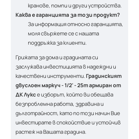
кранове, помпи и други устройства.
Каква е гаранцията за този продукт?
За информация относно гаранцията,
моля свържете се с нашата
поддръжка за клиенти.
Грижата за дома и градината си
заслужава инвестицията в надеждни и
качествени инструменти.
Градинският
двуслоен маркуч - 1/2' - 25m армиран от
ДК Лукс
е изборът, който ви обещава
безпроблемна работа, здравина и
дълготрайност, като по този начин Вие
инвестирате в спокойствие и устойчив
растеж на Вашата градина.