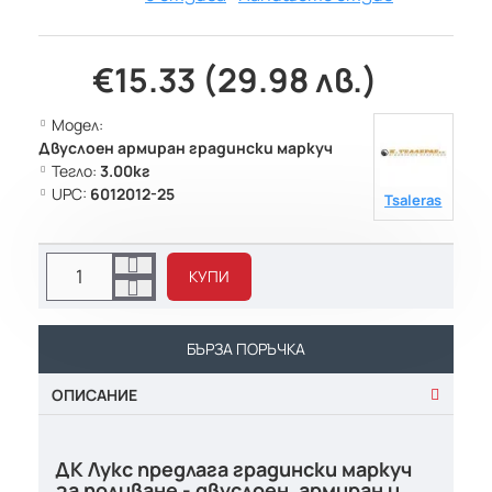
€15.33 (29.98 лв.)
Модел:
Двуслоен армиран градински маркуч
Тегло:
3.00кг
UPC:
6012012-25
Tsaleras
КУПИ
БЪРЗА ПОРЪЧКА
ОПИСАНИЕ
ДК Лукс предлага градински маркуч
за поливане - двуслоен, армиран и