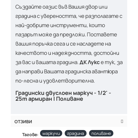
Създайте оазис във Вашия двор или
градина с увереността, че разполагате с
най-добрите инструменти, които
пазарът може да предложи. Поставете
вашия поръчка сега и се насладете на
качеството и надеждността, достойни
за вас и вашата градина.
ДК Лукс
е тук, за
да направи Вашата градинска авантюра
по-лесна и удовлетворителна.
Градински двуслоен маркуч - 1/2' -
25m армиран | Поливане
ОТЗИВИ
маркучи
градина
поливане
Тагове: