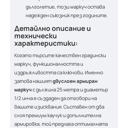
дълголетие, този маркуч остава
надежден съюзник през годините.
Детайлно описание и
технически
характеристики:
Когато търсите качествен градински
маркуч, функционалността и
издръжливостта са ключови. Именно
затова нашият
двуслоен армиран
маркуч
с дължина 25 метра и диаметър
1/2 инча е създаден да отговори на
вашите изисквания. Съставен от два
слоя премиум каучук и допълнителна
армировка, той предлага оптималната