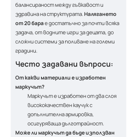
балансираност между гъвкавост и
здравина на структурата.
Налягането
от 20 бара
е достатъчно за почти всяка
задача, от водните игри за децата, до
сложни системи за поливане на големи
градини.
Често задавани въпроси:
От какви материали е изработен
маркучът?
Маркучът е изработен от два слоя
висококачествен каучук с
допълнителна армировка,
осигуряваща дълготрайност.
Може ли маркучът да бъде използван