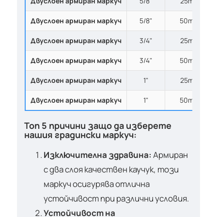
Двуслоен армиран маркуч
5/8"
25m
Двуслоен армиран маркуч
5/8"
50m
Двуслоен армиран маркуч
3/4"
25m
Двуслоен армиран маркуч
3/4"
50m
Двуслоен армиран маркуч
1"
25m
Двуслоен армиран маркуч
1"
50m
Топ 5 причини защо да изберете
нашия градински маркуч:
Изключителна здравина:
Армиран
с два слоя качествен каучук, този
маркуч осигурява отлична
устойчивост при различни условия.
Устойчивост на