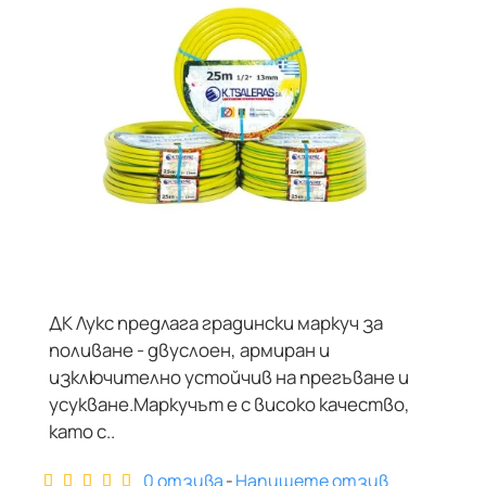
ДК Лукс предлага градински маркуч за
поливане - двуслоен, армиран и
изключително устойчив на прегъване и
усукване.Маркучът е с високо качество,
като с..
0 отзива
-
Напишете отзив