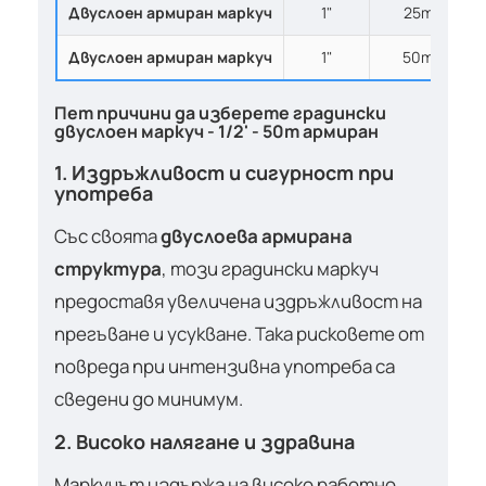
Двуслоен армиран маркуч
1"
25m
Двуслоен армиран маркуч
1"
50m
Пет причини да изберете градински
двуслоен маркуч - 1/2' - 50m армиран
1. Издръжливост и сигурност при
употреба
Със своята
двуслоева армирана
структура
, този градински маркуч
предоставя увеличена издръжливост на
прегъване и усукване. Така рисковете от
повреда при интензивна употреба са
сведени до минимум.
2. Високо налягане и здравина
Маркучът издържа на високо работно