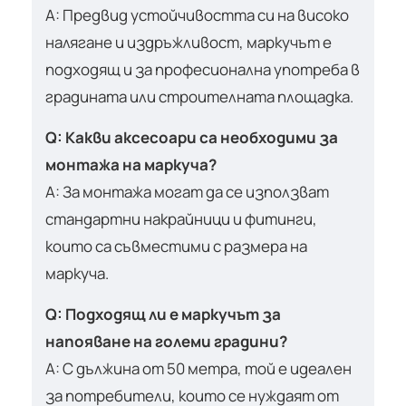
A: Предвид устойчивостта си на високо
налягане и издръжливост, маркучът е
подходящ и за професионална употреба в
градината или строителната площадка.
Q: Какви аксесоари са необходими за
монтажа на маркуча?
A: За монтажа могат да се използват
стандартни накрайници и фитинги,
които са съвместими с размера на
маркуча.
Q: Подходящ ли е маркучът за
напояване на големи градини?
A: С дължина от 50 метра, той е идеален
за потребители, които се нуждаят от