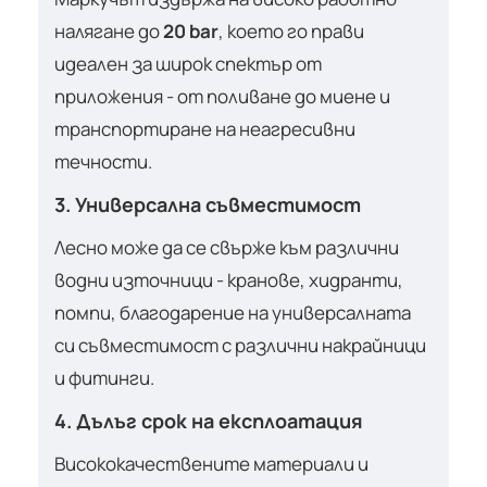
налягане до
20 bar
, което го прави
идеален за широк спектър от
приложения - от поливане до миене и
транспортиране на неагресивни
течности.
3. Универсална съвместимост
Лесно може да се свърже към различни
водни източници - кранове, хидранти,
помпи, благодарение на универсалната
си съвместимост с различни накрайници
и фитинги.
4. Дълъг срок на експлоатация
Висококачествените материали и