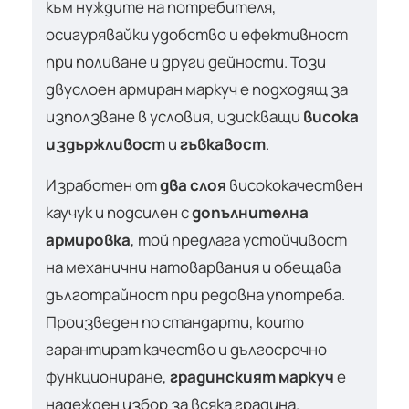
към нуждите на потребителя,
осигурявайки удобство и ефективност
при поливане и други дейности. Този
двуслоен армиран маркуч е подходящ за
използване в условия, изискващи
висока
издържливост
и
гъвкавост
.
Изработен от
два слоя
висококачествен
каучук и подсилен с
допълнителна
армировка
, той предлага устойчивост
на механични натоварвания и обещава
дълготрайност при редовна употреба.
Произведен по стандарти, които
гарантират качество и дългосрочно
функциониране,
градинският маркуч
е
надежден избор за всяка градина.