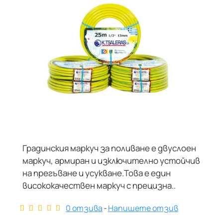
Градинския маркуч за поливане е двуслоен
маркуч, армиран и изключително устойчив
на прегъване и усукване.Това е един
висококачествен маркуч с прецизна..
0 отзива
-
Напишете отзив