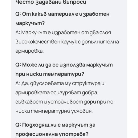
Често задавани въпроси
Q: От какъв материал е изработен
маркучът?
A: Маркучът е изработен от два слоя
висококачествен каучук с допълнителна
армировка.
Q: Може ли да се използва маркучът
при ниски температури?
A: Да, двуслоевата му структура и
армировката осигуряват добра
гъвкавост и устойчивост дори при по-
ниски температурни условия.
Q: Подходящ ли е маркучът за
професионална употреба?