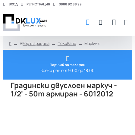
ВХОД
РЕГИСТРАЦИЯ
0888 92 88 99
Двор и градина
Поливане
Маркучи
h
o
m
e
Поръчай по телефон
всеки ден от 9.00 до 18.00
Градински двуслоен маркуч -
1/2' - 50m армиран - 6012012