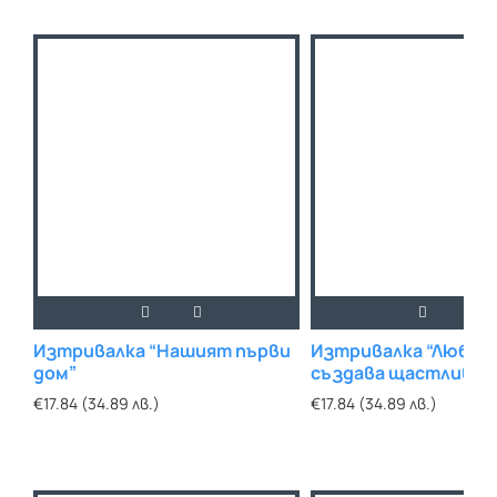
Изтривалка “Нашият първи
Изтривалка “Любов
дом”
създава щастлив д
€17.84 (34.89 лв.)
€17.84 (34.89 лв.)