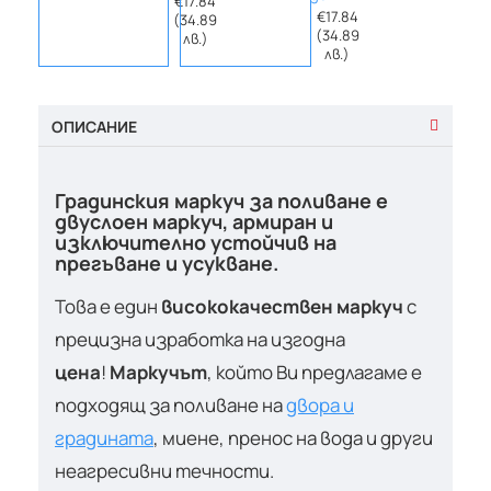
€17.84
€17.84
(34.89
(34.89
лв.)
лв.)
ОПИСАНИЕ
Градинския маркуч за поливане е
двуслоен маркуч, армиран и
изключително устойчив на
прегъване и усукване.
Това е един
висококачествен маркуч
с
прецизна изработка на изгодна
цена
!
Маркучът
, който Ви предлагаме е
подходящ за поливане на
двора и
градината
, миене, пренос на вода и други
неагресивни течности.