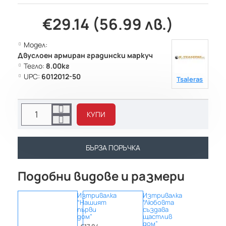
€29.14 (56.99 лв.)
Модел:
Двуслоен армиран градински маркуч
Тегло:
8.00кг
UPC:
6012012-50
Tsaleras
КУПИ
БЪРЗА ПОРЪЧКА
Подобни видове и размери
Изтривалка
Изтривалка
“Нашият
“Любовта
първи
създава
дом”
щастлив
дом”