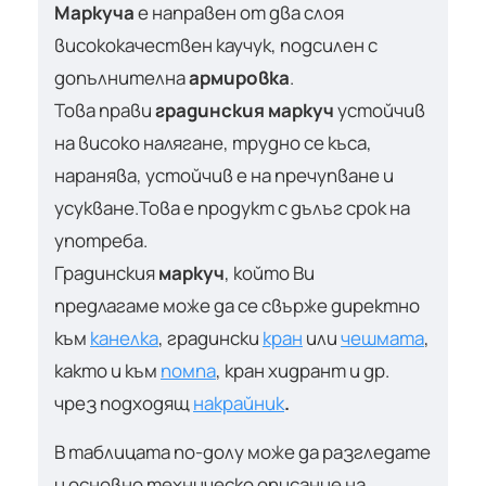
Маркуча
е направен от два слоя
висококачествен каучук, подсилен с
допълнителна
армировка
.
Това прави
градинския маркуч
устойчив
на високо налягане, трудно се къса,
наранява, устойчив е на пречупване и
усукване.Това е продукт с дълъг срок на
употреба.
Градинския
маркуч
, който Ви
предлагаме може да се свърже директно
към
канелка
, градински
кран
или
чешмата
,
както и към
помпа
, кран хидрант и др.
чрез подходящ
накрайник
.
В таблицата по-долу може да разгледате
и основно техническо описание на