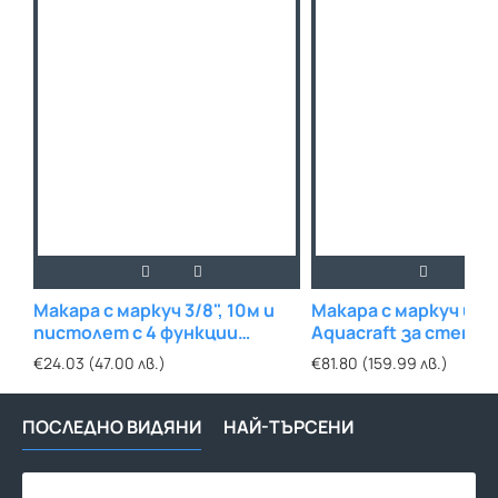
Макара с маркуч 3/8", 10м и
Макара с маркуч и 
пистолет с 4 функции
Aquacraft за стена
Aquacraft
€24.03 (47.00 лв.)
€81.80 (159.99 лв.)
ПОСЛЕДНО ВИДЯНИ
НАЙ-ТЪРСЕНИ
Гра