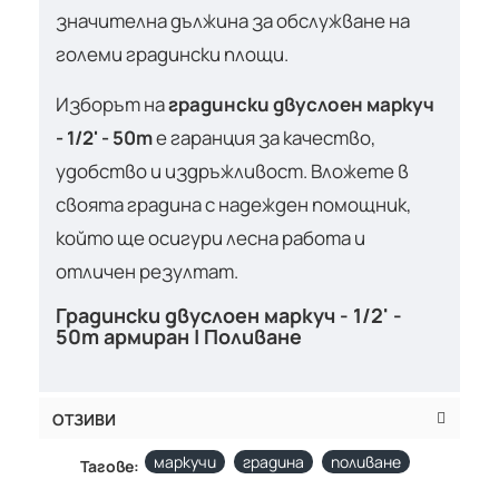
значителна дължина за обслужване на
големи градински площи.
Изборът на
градински двуслоен маркуч
- 1/2' - 50m
е гаранция за качество,
удобство и издръжливост. Вложете в
своята градина с надежден помощник,
който ще осигури лесна работа и
отличен резултат.
Градински двуслоен маркуч - 1/2' -
50m армиран | Поливане
ОТЗИВИ
маркучи
градина
поливане
Тагове: