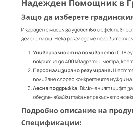
Надежден Помощник в Г
Защо да изберете градинския
Изграден с мисъл за удобство и ефективнос
зелена площ. Нека разгледаме неговите клю
Универсалност на поливането:
С 18 г
покритие до 400 квадратни метра, което
Персонализирано регулиране:
Шестте 
поливане според конкретните нужди на
Лесна поддръжка:
Включеният щифт за 
обезпечавайки така непрекъснато ефек
Подробно описание на проду
Спецификации: