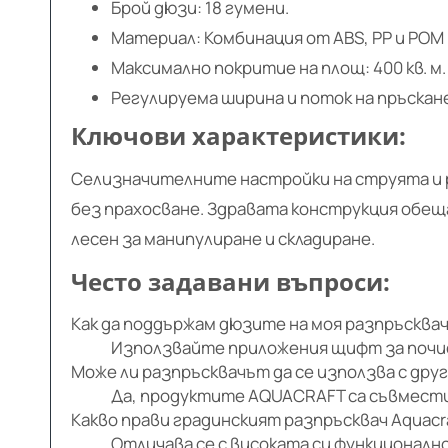
Брой дюзи: 18 гумени.
Материал: Комбинация от ABS, PP и POM
Максимално покритие на площ: 400 кв. м.
Регулируема ширина и поток на пръскан
Ключови характеристики:
Селизначителните настройки на струята и 
без прахосване. Здравата конструкция обещ
лесен за манипулиране и складиране.
Често задавани въпроси:
Как да поддържам дюзите на моя разпръсква
Използвайте приложения щифт за почис
Може ли разпръсквачът да се използва с дру
Да, продуктите AQUACRAFT са съвместим
Какво прави градинският разпръсквач Aquacr
Отличава се с високата си функционалн