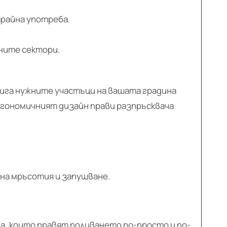
трайна употреба.
вните сектори.
ига нужните участъци на вашата градина
ргономичният дизайн прави разпръсквача
на мръсотия и запушване.
а, които правят поливането по-просто и по-