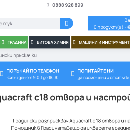
0888 928 899
Ва
0 продукт(а) - €
ГРАДИНА
БИТОВА ХИМИЯ
МАШИНИ И ИНСТРУМЕНТ
ински пръскачки
ПОРЪЧАЙ ПО ТЕЛЕФОН
ПОПИТАЙТЕ НИ
всеки ден от 9.00 до 18.00
за промо цени и отстъпк
uacraft с18 отвора и настро
-Градински разпръсквач Aquacraft с 18 отвора и
Помощник в ГрадинатаЗащо да изберете градинск