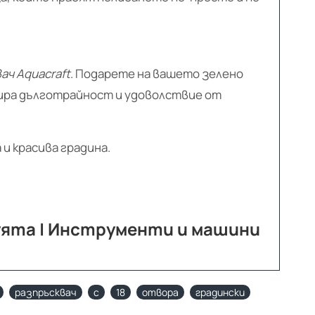
ач Aquacraft
. Подарете на вашето зелено
тира дълготрайност и удоволствие от
и красива градина.
руята | Инструменти и машини
разпръсквач
с
18
отвора
градински