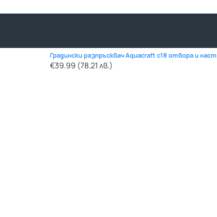
Градински разпръсквач Aquacraft с18 отвора и нас
€39.99 (78.21 лв.)