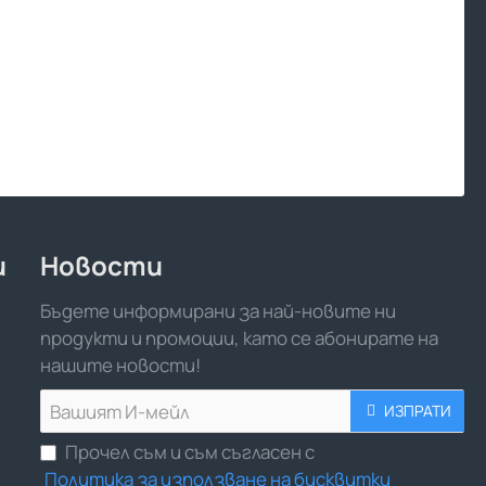
и
Новости
Бъдете информирани за най-новите ни
продукти и промоции, като се абонирате на
нашите новости!
Вашият
ИЗПРАТИ
И-
Прочел съм и съм съгласен с
мейл
Политика за използване на бисквитки