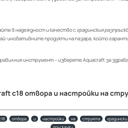
айте в надеждност и качество с
градинския разпръскв
 най-иновативните продукти на пазара, който гаран
равилния инструмент – изберете Aquacraft за здрава 
raft с18 отвора и настройки на ст
с18
отвора
и
настройки
на
струята
градински
пръскачки