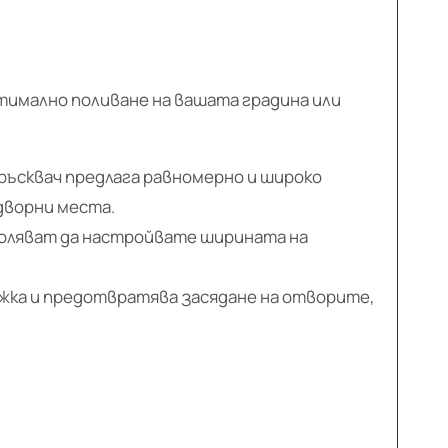
тимално поливане на вашата градина или
ръсквач предлага равномерно и широко
 дворни места.
оляват да настройвате ширината на
жка и предотвратява засядане на отворите,