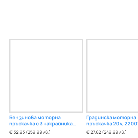
Бензинова моторна
Градинска моторна
пръскачка с 3 накрайника
пръскачка 20л, 220
25л. RTR
бензинова
€132.93 (259.99 лв.)
€127.82 (249.99 лв.)