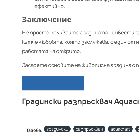
ефективно.
Заключение
Не просто поливайте градината - инвестир
кътче любовта, която заслужава, с един от
работата на открито.
Засадете основите на живописна градина с п
Градински разпръсквач Aquac
градински
разпръсквач
aquacraft
Тагове: