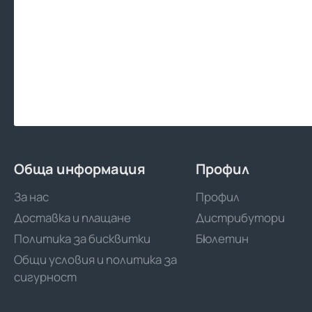
Обща информация
Профил
За нас
Профил
Доставка и плащане
Дистрибутори
Политика за бисквитки
Бюлетин
Общи условия и политика за
сигурност