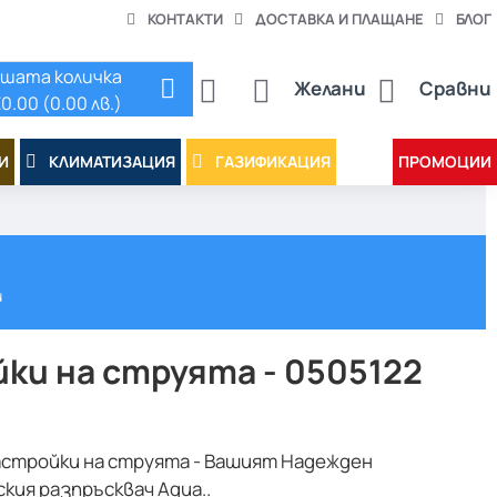
КОНТАКТИ
ДОСТАВКА И ПЛАЩАНЕ
БЛОГ
шата количка
Желани
Сравни
0.00 (0.00 лв.)
И
КЛИМАТИЗАЦИЯ
ГАЗИФИКАЦИЯ
ПРОМОЦИИ
и
йки на струята - 0505122
 настройки на струята - Вашият Надежден
ия разпръсквач Aqua..