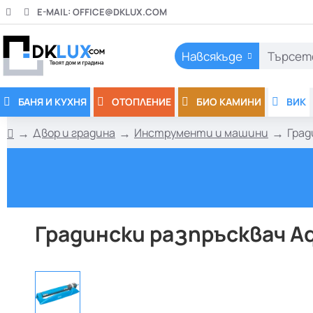
E-MAIL:
OFFICE@DKLUX.COM
Навсякъде
Търсете
тук..
БАНЯ И КУХНЯ
ОТОПЛЕНИЕ
БИО КАМИНИ
ВИК
Двор и градина
Инструменти и машини
Град
h
o
m
e
Градински разпръсквач Aq