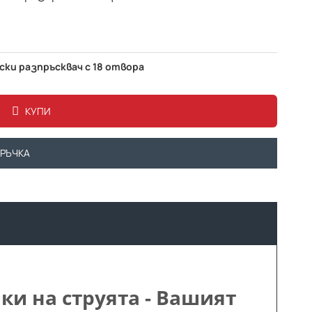
ски разпръсквач с 18 отвора
КУПИ
ОРЪЧКА
ки на струята - Вашият