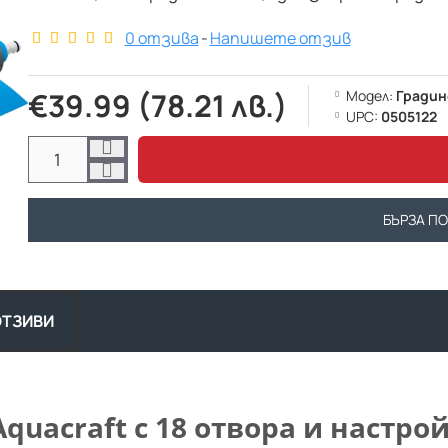
0 отзива
-
Напишете отзив
€39.99 (78.21 лв.)
Модел:
Градин
UPC:
0505122
БЪРЗА П
ОТЗИВИ
uacraft с 18 отвора и настрой