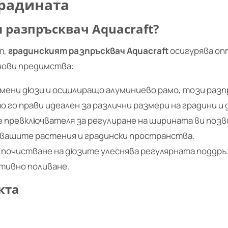
радината
 разпръсквач Aquacraft?
т,
градинският разпръсквач Aquacraft
осигурява оп
чови предимства:
умени дюзи и осцилиращо алуминиево рамо, този разп
 го прави идеален за различни размери на градини и
превключвателя за регулиране на ширината ви позв
 вашите растения и градински пространства.
почистване на дюзите улеснява регулярната поддръ
тивно поливане.
кта