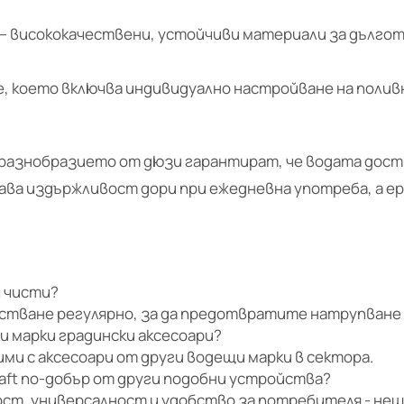
 – висококачествени, устойчиви материали за дълго
е, което включва индивидуално настройване на поли
разнобразието от дюзи гарантират, че водата дост
ава издържливост дори при ежедневна употреба, а е
ч чисти?
тване регулярно, за да предотвратите натрупване 
ги марки градински аксесоари?
и с аксесоари от други водещи марки в сектора.
aft по-добър от други подобни устройства?
ост, универсалност и удобство за потребителя - нещ