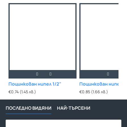
Поцинкован нипел 1/2"
Поцинкован нипел 3
€0.74 (1.45 лв.)
€0.85 (1.66 лв.)
ПОСЛЕДНО ВИДЯНИ
НАЙ-ТЪРСЕНИ
Гум