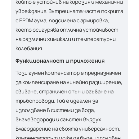
който е устойчив на корозия и механични
увреждания. Вътрешната част е покрита
с EPDM гума, подсилена с армировка,
което осигурява отлична устойчивост
на различни химикали и температурни
колебания.
Функционалност и приложения
Този гумен компенсатор е предназначен
за компенсиране на линейно разширение,
свиване, страничен опън и огъване на
тръбопроводи. Той е идеален за
използване в системи за вода,
въглеводороди и сгъстен въздух.
Благодарение на своята универсалност,
компенсаторът може да бъде използван