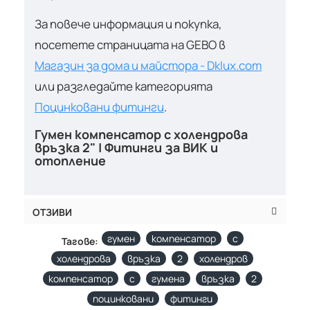
За повече информация и покупка,
посетете страницата на GEBO в
Магазин за дома и майстора - Dklux.com
или разгледайте категорията
Поцинковани фитинги
.
Гумен компенсатор с холендрова
връзка 2" | Фитинги за ВИК и
отопление
ОТЗИВИ
гумен
компенсатор
с
Тагове:
холендрова
връзка
2
холендров
компенсатор
с
гумена
връзка
2
поцинковани
фитинги