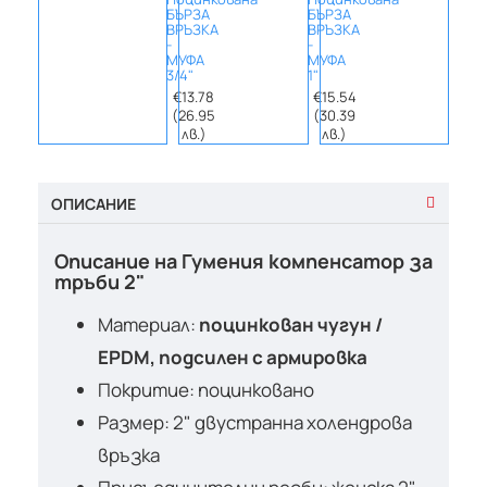
БЪРЗА
БЪРЗА
БЪРЗ
ВРЪЗКА
ВРЪЗКА
ВРЪЗ
-
-
-
МУФА
МУФА
МУФА
3/4"
1"
2"
€13.78
€15.54
€42.
(26.95
(30.39
(83.
лв.)
лв.)
лв.
ОПИСАНИЕ
Описание на Гумения компенсатор за
тръби 2"
Материал:
поцинкован чугун /
EPDM, подсилен с армировка
Покритие: поцинковано
Размер: 2" двустранна холендрова
връзка