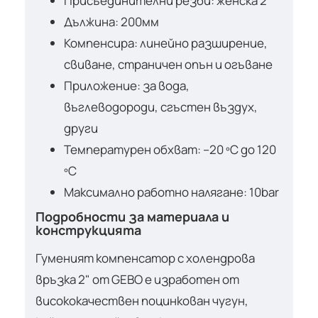
Присъединителни резби: женска 2"
Дължина: 200мм
Компенсира: линейно разширение,
свиване, страничен опън и огъване
Приложение: за вода,
въглеводороди, сгъстен въздух,
други
Температурен обхват: –20 ºC до 120
ºC
Максимално работно налягане: 10bar
Подробности за материала и
конструкцията
Гуменият компенсатор с холендрова
връзка 2" от GEBO е изработен от
висококачествен поцинкован чугун,