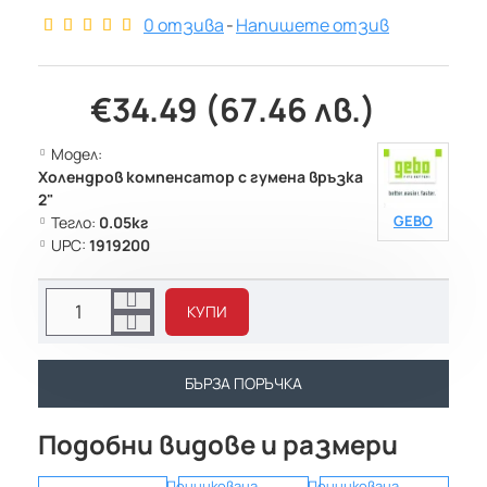
0 отзива
-
Напишете отзив
€34.49 (67.46 лв.)
Модел:
Холендров компенсатор с гумена връзка
2"
GEBO
Тегло:
0.05кг
UPC:
1919200
КУПИ
БЪРЗА ПОРЪЧКА
Подобни видове и размери
Поцинкована
Поцинкована
Поци