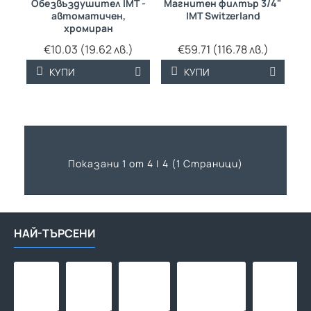
Обезвъздушител IMT -
Магнитен филтър 3/4"
автоматичен,
IMT Switzerland
хромиран
€10.03 (19.62 лв.)
€59.71 (116.78 лв.)
КУПИ
КУПИ
Показани 1 от 4 | 4 (1 Страници)
НАЙ-ТЪРСЕНИ
Макара
Макара
Адаптор
Тръба
за
за
за
за
маркуч
маркуч
бърза
подово