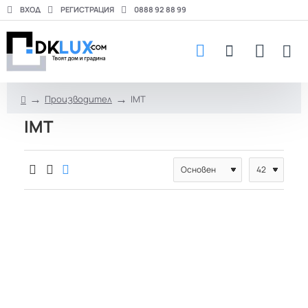
ВХОД
РЕГИСТРАЦИЯ
0888 92 88 99
Производител
IMT
h
IMT
o
m
e