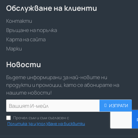
Обслужване на клиенти
Контакти
Връщане на поръчка
Карта на сайта
Марки
Новости
Бъдете информирани за най-новите ни
продукти и промоции, като се абонирате на
нашите новости!
Вашият
ИЗПРАТИ
И-
мейл
Прочел съм и съм съгласен с
Политика за използване на бисквитки