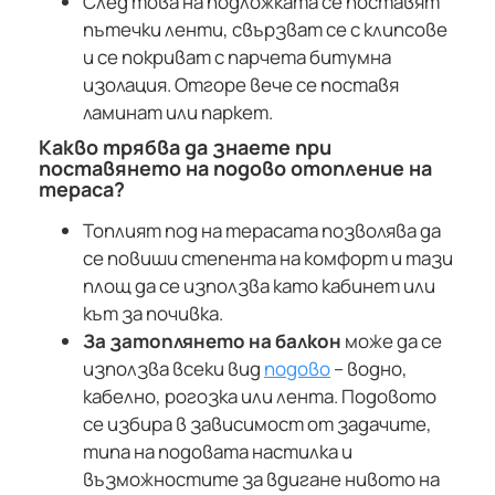
След това на подложката се поставят
пътечки ленти, свързват се с клипсове
и се покриват с парчета битумна
изолация. Отгоре вече се поставя
ламинат или паркет.
Какво трябва да знаете при
поставянето на подово отопление на
тераса?
Топлият под на терасата позволява да
се повиши степента на комфорт и тази
площ да се използва като кабинет или
кът за почивка.
За затоплянето на балкон
може да се
използва всеки вид
подово
– водно,
кабелно, рогозка или лента. Подовото
се избира в зависимост от задачите,
типа на подовата настилка и
възможностите за вдигане нивото на