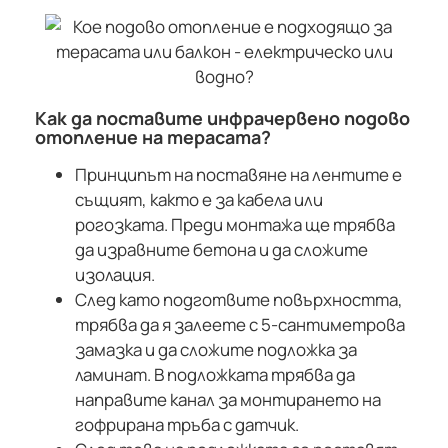
Как да поставите инфрачервено подово
отопление на терасата?
Принципът на поставяне на лентите е
същият, както е за кабела или
рогозката. Преди монтажа ще трябва
да изравните бетона и да сложите
изолация.
След като подготвите повърхността,
трябва да я залеете с 5-сантиметрова
замазка и да сложите подложка за
ламинат. В подложката трябва да
направите канал за монтирането на
гофрирана тръба с датчик.