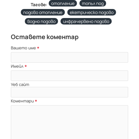
отопление
топъл под
Тагове:
подово отопление
екетрическо подово
водно подово
инфрачервено подово
Оставете коментар
Вашето име
Имейл
Уеб сайт
Коментари