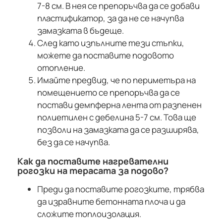
7-8 см. В нея се препоръчва да се добави
пластификатор, за да не се начупва
замазката в бъдеще.
След като изпълните тези стъпки,
можете да поставите подовото
отопление.
Имайте предвид, че по периметъра на
помещението се препоръчва да се
постави демпферна лента от разпенен
полиетилен с дебелина 5-7 см. Това ще
позволи на замазката да се разширява,
без да се начупва.
Как да поставите нагревателни
рогозки на терасата за подово?
Преди да поставите рогозките, трябва
да изравните бетонната плоча и да
сложите топлоизолация.