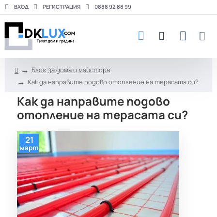
ВХОД
РЕГИСТРАЦИЯ
0888 92 88 99
Блог за дома и майстора
h
Как да направите подово отопление на терасата си?
o
m
Как да направите подово
e
отопление на терасата си?
21
март