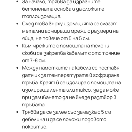
За начало, трябва да изравните
бетонената основа и да сложите
топлоизолация.
След това върху изолацията се слагат
метални армиращи мрежи с размери на
яйца, не повече от 5 на 5 см.
Към мрежите с помощта на телени
скоби се закрепва кабелът с отстояние
от 7-8 см.
Между намотките на кабела се поставя
датчик за температурата в гофрирана
тръба. Краят ѝ се изолира с помощта на
изолираща лента или тиксо, за да може
при заливането да не влезе разтвор в
тръбата.
Трябва да се залее със замазка с 5 см
дебелина и да се положи подовото
покритие.