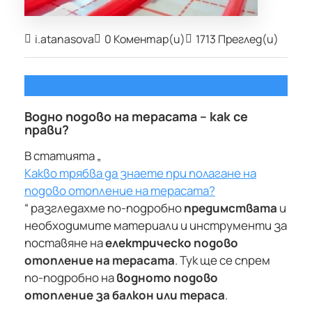
i.atanasova
0 Коментар(и)
1713 Преглед(и)
Водно подово на терасата – как се
прави?
В статията „
Какво трябва да знаете при полагане на
подово отопление на терасата?
“ разгледахме по-подробно
предимствата
и
необходимите материали и инструменти за
поставяне на
електрическо подово
отопление на терасата
. Тук ще се спрем
по-подробно на
водното подово
отопление за балкон или тераса
.