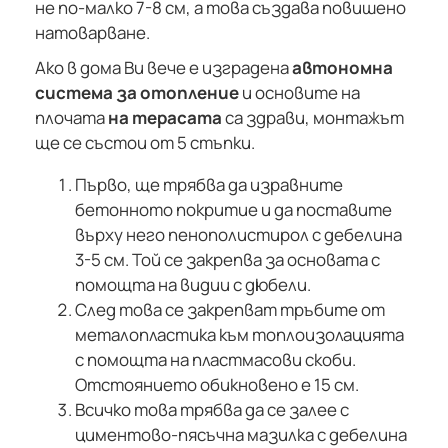
не по-малко 7-8 см, а това създава повишено
натоварване.
Ако в дома Ви вече е изградена
автономна
система за отопление
и основите на
плочата
на терасата
са здрави, монтажът
ще се състои от 5 стъпки.
Първо, ще трябва да изравните
бетонното покритие и да поставите
върху него пенополистирол с дебелина
3-5 см. Той се закрепва за основата с
помощта на видии с дюбели.
След това се закрепват тръбите от
металопластика към топлоизолацията
с помощта на пластмасови скоби.
Отстоянието обикновено е 15 см.
Всичко това трябва да се залее с
циментово-пясъчна мазилка с дебелина