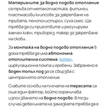
Материалите за водно подово отопление
са тръба от металопластика, фитинги,
пластмасови клипсове за закрепване на
тръбата, пенополистирол, суха смес. Ще
трябва да си приготвите и регулируем
гаечен ключ, тръборез, такер за закрепване
на скоби.
За
монтажа на водно подово отопление
в
дома трябва да има
автономна
отоплителна система
:
котел
,
циркулационна помпа и гребени. Забранено е
воден топъл под
да се свързва с
централното отопление.
Слабите основи на плочата на
терасата
са
още един фактор, който ограничава
използването на
водно подово
. В този
случай дебелината на замазката трябва да е