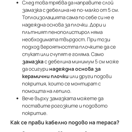
След това трябва да направите слой
замазка с дебелина не по-малко от 5 см.
Топлоизолацията сама по себе си не е
надеждна основа за плочки. Дори и
плътният пенополистирол няма
необходимата твърдост. При този
подход вероятността плочките да се
спукат или счупят е голяма. Само
замазка
с дебелина минимум 5 см може
да осигури
надеждна основа за
керамични плочки
или други подови
покрития, които се монтират с
помощта на лепило.
Вече върху замазката можете да
поставите рогозките и подовото
покритие.
Как се прави кабелно подово на тераса?