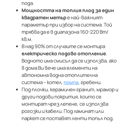
пода.
Мощността на топлия плод за един
квадратен метъ
р
е най-важният
параметър при избор на система. Той
трябва да е в диапазона 160-220 Вт/
кв.м.
В над 90% от случаите се монтира
електрическо подово отопление
.
Водното има смисъл да се използва, ако
в дома Ви вече има елементи на
автономна водна отоплителна
система – котел,
помпа
, гребени.
Под плочки, керамичен гранит, мрамор и
други подови покрития, които се
монтират чрез лепене, се използва
рогозки и кабели. Под ламинат или
паркет се поставят ленти топъл под.