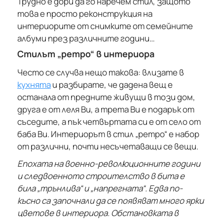
Трудно е дори да го наречем стил, защото
това е просто реконструкция на
интериорите от снимките от семейните
албуми през различните години…
Стилът „ретро“ в интериора
Често се случва нещо такова: влизате в
кухнята
и разбирате, че дадена вещ е
останала от предните живущи в този дом,
друга е от леля Ви, а трета Ви е подарък от
съседите, а пък четвъртата си е от село от
баба Ви. Интериорът в стил „ретро“ е набор
от различни, почти несъчетаващи се вещи.
Епохата на военно-революционните години
и следвоенното строителство в бита е
била „трънлива“ и „напрегната“. Едва по-
късно са започнали да се появяват много ярки
цветове в интериора. Обстановката в