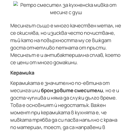
Месингът също е много качествен метал, не
се окислява, но изисква често почистване,
тъй като на повърхността му се виждат
доста отчетливо петната от пръсти.
Месингът е и антибактериална сплав, което
се цени от много домакини.
Керамика
Керамиката е значително по-евтина от
месинга или
бронзовите смесители
, но е и
доста чуплива и няма да служи дълго време.
Това е основният ѝ недостатък. Важен
момент при керамиката в кухнята е, че
мивката трябва да си пасва напълно с крана
по материал, тоест, да са направени в