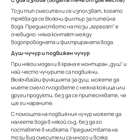
Този тип смесители се използват, когато
трябва да се включи филтър за питейна
вода. Предимството на този „агрегат“ е
очевидно: няма контакт между
водопроводната и филтрираната вода.
Душ-чучур и подвижен чучур
При някои модели в крана е монтиран „душ“ и
най-често чучурите са подвижни.
Включвайки функцията за душ, можете да
миете смело плодовете с нежна кожица или
други продукти, без да се притеснявате, че
ще ги нараните.
С помощта на подвижния чучур можете да
налеете вода в някой съд, без да го
поставяте в мивката. Предимствата на
този вид смесители са много и всяка