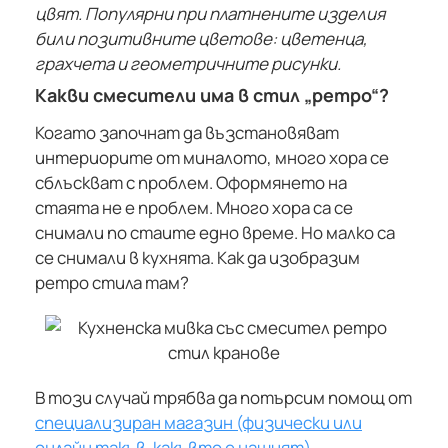
цвят. Популярни при платнените изделия
били позитивните цветове: цветенца,
грахчета и геометричните рисунки.
Какви смесители има в стил „ретро“?
Когато започнат да възстановяват
интериорите от миналото, много хора се
сблъскват с проблем. Оформянето на
стаята не е проблем. Много хора са се
снимали по стаите едно време. Но малко са
се снимали в кухнята. Как да изобразим
ретро стила там?
В този случай трябва да потърсим помощ от
специализиран магазин (физически или
онлайн такъв, какъвто е нашият)