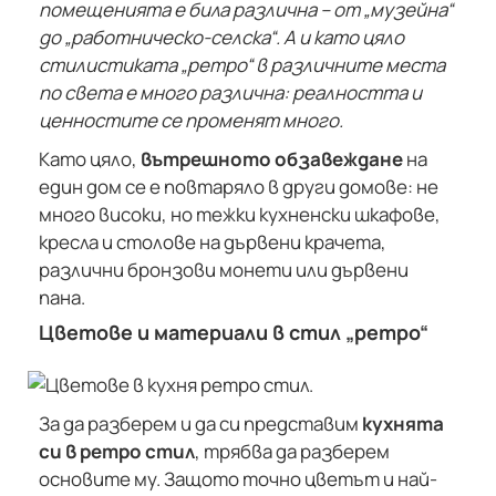
помещенията е била различна – от „музейна“
до „работническо-селска“. А и като цяло
стилистиката „ретро“ в различните места
по света е много различна: реалността и
ценностите се променят много.
Като цяло,
вътрешното обзавеждане
на
един дом се е повтаряло в други домове: не
много високи, но тежки кухненски шкафове,
кресла и столове на дървени крачета,
различни бронзови монети или дървени
пана.
Цветове и материали в стил „ретро“
За да разберем и да си представим
кухнята
си в ретро стил
, трябва да разберем
основите му. Защото точно цветът и най-