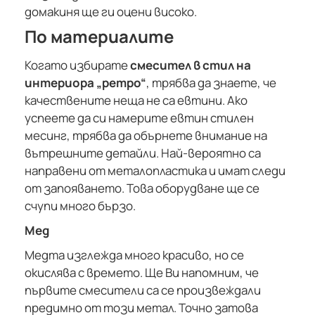
домакиня ще ги оцени високо.
По материалите
Когато избирате
смесител в стил на
интериора „ретро“
, трябва да знаете, че
качествените неща не са евтини. Ако
успеете да си намерите евтин стилен
месинг, трябва да обърнете внимание на
вътрешните детайли. Най-вероятно са
направени от металопластика и имат следи
от запояването. Това оборудване ще се
счупи много бързо.
Мед
Медта изглежда много красиво, но се
окислява с времето. Ще Ви напомним, че
първите смесители са се произвеждали
предимно от този метал. Точно затова