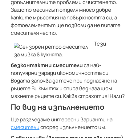
допълнителните проблеми с чистенето.
Защото месингът отделя много добре
капките мръсотия на повърхността си, а
фотоелементът ще позволи да не пипате
смесителя често.
Тези
безконтактни смесители
са най-
популярни заради икономичността си.
Водата започва да тече при поднасяне на
ръцете Ви към тях и спира веднага щом
махнете ръцете си. Каква страхотия! Нали?
По вид на изпълнението
Ще разгледаме интересни варианти на
смесители
според изпълнението им.
С два излива (водата тече от две места)