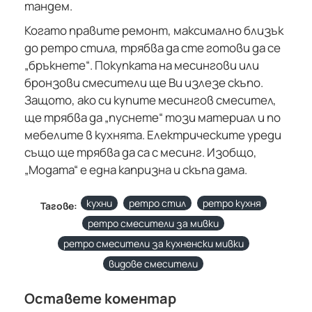
тандем.
Когато правите ремонт, максимално близък
до ретро стила, трябва да сте готови да се
„бръкнете“. Покупката на месингови или
бронзови смесители ще Ви излезе скъпо.
Защото, ако си купите месингов смесител,
ще трябва да „пуснете“ този материал и по
мебелите в кухнята. Електрическите уреди
също ще трябва да са с месинг. Изобщо,
„Модата“ е една капризна и скъпа дама.
кухни
ретро стил
ретро кухня
Тагове:
ретро смесители за мивки
ретро смесители за кухненски мивки
видове смесители
Оставете коментар