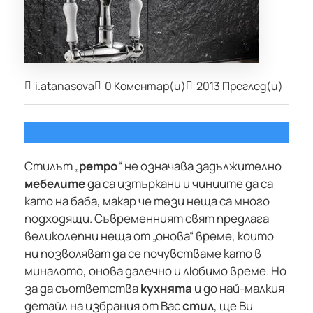
i.atanasova
0 Коментар(и)
2013 Преглед(и)
Стилът „
ретро
“ не означава задължително
мебелите
да са изтъркани и чиниите да са
като на баба, макар че тези неща са много
подходящи. Съвременният свят предлага
великолепни неща от „онова“ време, които
ни позволяват да се почувстваме като в
миналото, онова далечно и любимо време. Но
за да съответства
кухнята
и до най-малкия
детайл на избрания от Вас
стил
, ще Ви