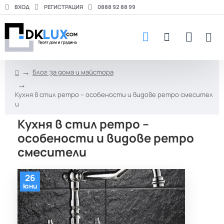
ВХОД
РЕГИСТРАЦИЯ
0888 92 88 99
Блог за дома и майстора
h
o
Кухня в стил ретро – особености и видове ретро смесител
m
и
e
Кухня в стил ретро –
особености и видове ретро
смесители
26
юни