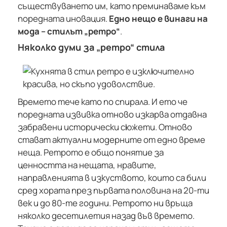
съществуването им, като преминаваме към
поредната иновация.
Едно нещо е винаги на
мода – стилът „ретро“
.
Няколко думи за „ретро“ стила
Времето тече като по спирала. И ето че
поредната извивка отново изкарва отдавна
забравени исторически сюжети. Отново
стават актуални модерните от едно време
неща. Ретрото е общо понятие за
ценността на нещата, нравите,
направленията в изкуството, които са били
сред хората през първата половина на 20-ти
век и до 80-те години. Ретрото ни връща
няколко десетилетия назад във времето.