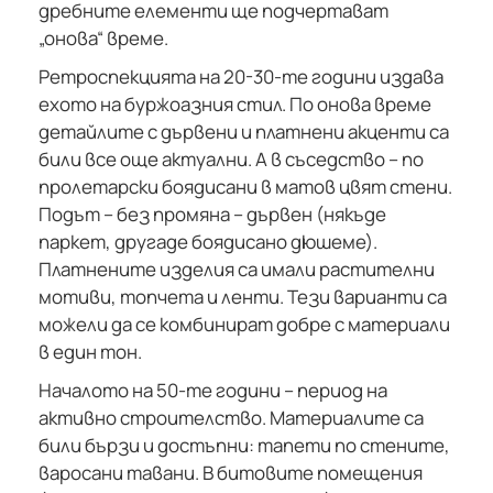
дребните елементи ще подчертават
„онова“ време.
Ретроспекцията на 20-30-те години издава
ехото на буржоазния стил. По онова време
детайлите с дървени и платнени акценти са
били все още актуални. А в съседство – по
пролетарски боядисани в матов цвят стени.
Подът – без промяна – дървен (някъде
паркет, другаде боядисано дюшеме).
Платнените изделия са имали растителни
мотиви, топчета и ленти. Тези варианти са
можели да се комбинират добре с материали
в един тон.
Началото на 50-те години – период на
активно строителство. Материалите са
били бързи и достъпни: тапети по стените,
варосани тавани. В битовите помещения