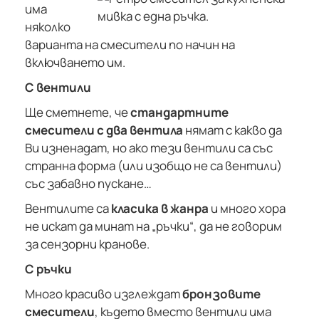
има
няколко
варианта на смесители по начин на
включването им.
С вентили
Ще сметнете, че
стандартните
смесители с два вентила
нямат с какво да
Ви изненадат, но ако тези вентили са със
странна форма (или изобщо не са вентили)
със забавно пускане…
Вентилите са
класика в жанра
и много хора
не искат да минат на „ръчки“, да не говорим
за сензорни кранове.
С ръчки
Много красиво изглеждат
бронзовите
смесители
, където вместо вентили има