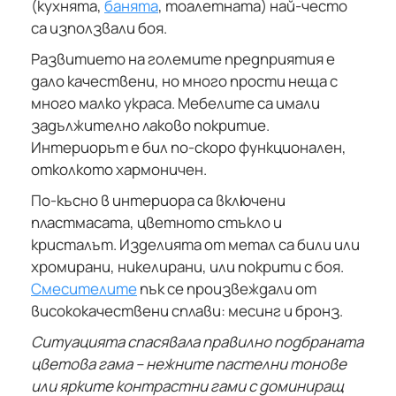
(кухнята,
банята
, тоалетната) най-често
са използвали боя.
Развитието на големите предприятия е
дало качествени, но много прости неща с
много малко украса. Мебелите са имали
задължително лаково покритие.
Интериорът е бил по-скоро функционален,
отколкото хармоничен.
По-късно в интериора са включени
пластмасата, цветното стъкло и
кристалът. Изделията от метал са били или
хромирани, никелирани, или покрити с боя.
Смесителите
пък се произвеждали от
висококачествени сплави: месинг и бронз.
Ситуацията спасявала правилно подбраната
цветова гама – нежните пастелни тонове
или ярките контрастни гами с доминиращ