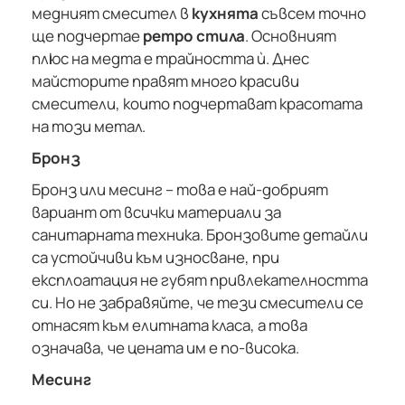
медният смесител в
кухнята
съвсем точно
ще подчертае
ретро стила
. Основният
плюс на медта е трайността ѝ. Днес
майсторите правят много красиви
смесители, които подчертават красотата
на този метал.
Бронз
Бронз или месинг – това е най-добрият
вариант от всички материали за
санитарната техника. Бронзовите детайли
са устойчиви към износване, при
експлоатация не губят привлекателността
си. Но не забравяйте, че тези смесители се
отнасят към елитната класа, а това
означава, че цената им е по-висока.
Месинг