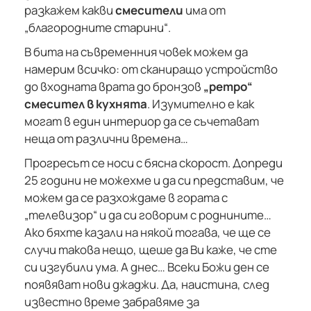
разкажем какви
смесители
има от
„благородните старини“.
В бита на съвременния човек можем да
намерим всичко: от сканиращо устройство
до входната врата до бронзов
„ретро“
смесител в кухнята
. Изумително е как
могат в един интериор да се съчетават
неща от различни времена…
Прогресът се носи с бясна скорост. Допреди
25 години не можехме и да си представим, че
можем да се разхождаме в гората с
„телевизор“ и да си говорим с роднините…
Ако бяхте казали на някой тогава, че ще се
случи такова нещо, щеше да Ви каже, че сте
си изгубили ума. А днес… Всеки Божи ден се
появяват нови джаджи. Да, наистина, след
известно време забравяме за