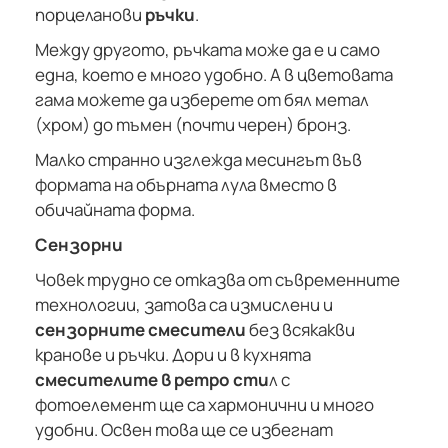
порцеланови
ръчки
.
Между другото, ръчката може да е и само
една, което е много удобно. А в цветовата
гама можете да изберете от бял метал
(хром) до тъмен (почти черен) бронз.
Малко странно изглежда месингът във
формата на обърната лула вместо в
обичайната форма.
Сензорни
Човек трудно се отказва от съвременните
технологии, затова са измислени и
сензорните смесители
без всякакви
кранове и ръчки. Дори и в кухнята
смесителите в ретро сти
л с
фотоелемент ще са хармонични и много
удобни. Освен това ще се избегнат