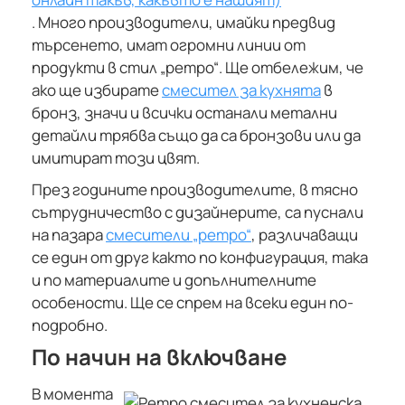
. Много производители, имайки предвид
търсенето, имат огромни линии от
продукти в стил „ретро“. Ще отбележим, че
ако ще избирате
смесител за кухнята
в
бронз, значи и всички останали метални
детайли трябва също да са бронзови или да
имитират този цвят.
През годините производителите, в тясно
сътрудничество с дизайнерите, са пуснали
на пазара
смесители „ретро“
, различаващи
се един от друг както по конфигурация, така
и по материалите и допълнителните
особености. Ще се спрем на всеки един по-
подробно.
По начин на включване
В момента