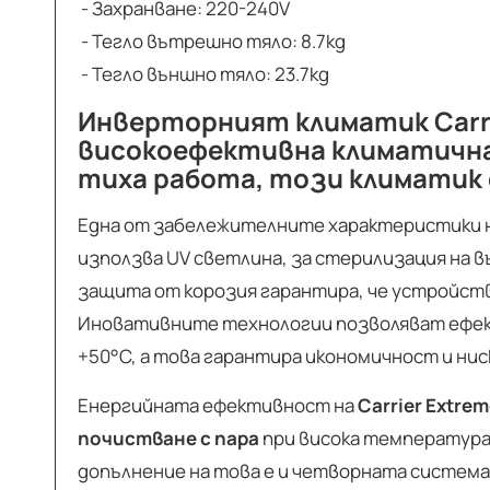
- Захранване: 220-240V
- Тегло вътрешно тяло: 8.7kg
- Тегло външно тяло: 23.7kg
Инверторният климатик Carri
високоефективна климатична
тиха работа, този климатик 
Една от забележителните характеристики 
използва UV светлина, за стерилизация на 
защита от корозия гарантира, че устройств
Иновативните технологии позволяват ефек
+50°C, а това гарантира икономичност и нис
Енергийната ефективност на
Carrier Extre
почистване с пара
при висока температура
допълнение на това е и четворната система