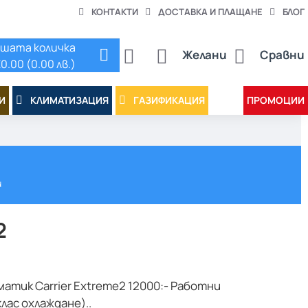
КОНТАКТИ
ДОСТАВКА И ПЛАЩАНЕ
БЛОГ
шата количка
Желани
Сравни
0.00 (0.00 лв.)
И
КЛИМАТИЗАЦИЯ
ГАЗИФИКАЦИЯ
ПРОМОЦИИ
и
2
тик Carrier Extreme2 12000:- Работни
лас охлаждане)..