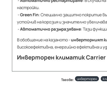
-
Автоматично рестартиране
: В случай 
настройки.
-
Green Fin
: Специално защитно покритие в
устойчив на корозия и значително увеличава
-
Автоматично размразяване
: Тази функц
В обобщение на казаното -
инверторният к
високоефективна, енергийно ефективна и у
Инверторен климатик Carrier
инверторен
кл
Тагове: