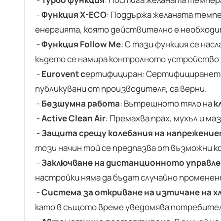
-
Функция X-ECO
: Поддържа желаната темпе
енергията, която действително е необходи
-
Функция Follow Me
: С тази функция се на
където се намира контролното устройство
-
Eurovent с
ертифициран: Сертифицирането 
публикувани от производителя, са верни.
-
Безшумна работа
: Вътрешното тяло на
к
-
Active Clean Air
: Премахва прах, мухъл и м
-
Защита срещу колебания на напрежени
този начин той се предпазва от възможни к
-
Заключване на дистанционното управл
настройки няма да бъдат случайно променен
-
Система за откриване на изтичане на х
като в същото време уведомява потребителя