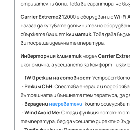
отрицателни йони. Това ви гарантира, че въ
Carrier Extreme2
12000 е оборудван и с
Wi-Fi 
налага да купувате допълнително оборудване
свържете вашият
климатик
. Това дава въ
ви посреща идеална температура.
Инверторния климатик
модел
Carrier Extr
икономична, а усещането за комфорт - изкл
-
1W в режим на готовност
: Устройството 
-
Режим СЪН
: Спестява енергия и подобрява
вътрешната и външната температура, за да 
-
Вградени
нагреватели
, които осигуряват
-
Wind Avoid Me
: С тази функция потокът о
температура, без да усещате директно въ
-
Турбо функция
: Постига желаната темпер