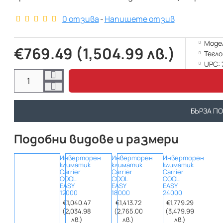
0 отзива
-
Напишете отзив
Моде
€769.49 (1,504.99 лв.)
Тегло
UPC:
БЪРЗА П
Подобни видове и размери
Инверторен
Инверторен
Инверторен
климатик
климатик
климатик
Carrier
Carrier
Carrier
COOL
COOL
COOL
EASY
EASY
EASY
12000
18000
24000
€1,040.47
€1,413.72
€1,779.29
(2,034.98
(2,765.00
(3,479.99
лв.)
лв.)
лв.)