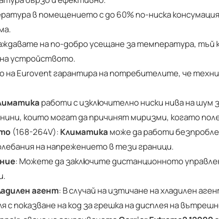
ратура в помещението с до 60% по-ниска консумация 
ма.
слаждавате на по-добро усещане за температура, тъй 
 на устройството.
на Eurovent гарантира на потребителите, че техн
лиматика
работи с изключително ниски нива на шум 
азнини, които могат да причинят миризми, когато по
ето
(168-264V):
Климатика
може да работи безпроблем
олебания на напрежението в тези граници.
ение
: Можете да заключите дистанционното управлени
и.
ладилен агент
: В случай на изтичане на хладилен аг
 с показване на код за грешка на дисплея на вътреш