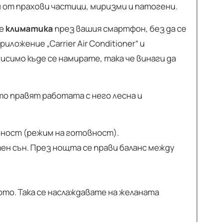
 от прахови частици, миризми и патогени.
те
климатика
през вашия смартфон, без да се
ожение „Carrier Air Conditioner“ и
исимо къде се намирате, така че винаги да
то правят работата с него лесна и
вност (режим на готовност).
ен сън. През нощта се прави баланс между
.
то. Така се наслаждавате на желаната