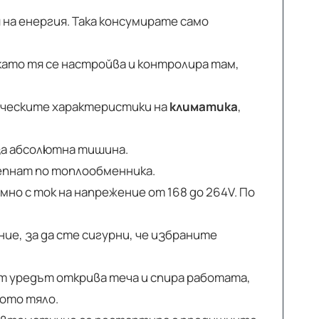
на енергия. Така консумирате само
като тя се настройва и контролира там,
ическите характеристики на
климатика
,
за абсолютна тишина.
лепнат по топлообменника.
но с ток на напрежение от 168 до 264V. По
е, за да сте сигурни, че избраните
ент уредът открива теча и спира работата,
ното тяло.