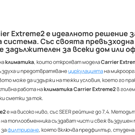
er Extreme2 е идеалното решение з
 система. Със своята превъзходна
е задължителен за всеки дом или оф
на
климатика
, които открояват модела
Carrier Extr
въздуха и предотвратяване
циркулацията
на микроорг
ото може да издържи на тежки условия, което го пра
тивна работа на
климатика Carrier Extreme2
в голем
ки сметки за ток.
me2
е на високо ниво, със SEER рейтинг до 7,4. Методъ
 на топлообменника създават чист и свеж въздушен
 за
филтриране
, която включва предфилтър, студена