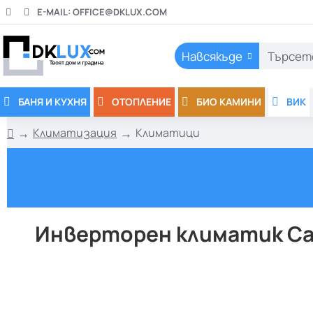
E-MAIL:
OFFICE@DKLUX.COM
Навсякъде
Търсете
тук..
БАНЯ И КУХНЯ
ОТОПЛЕНИЕ
БИО КАМИНИ
ВИК
Климатизация
Климатици
h
o
m
e
Инверторен климатик Carr