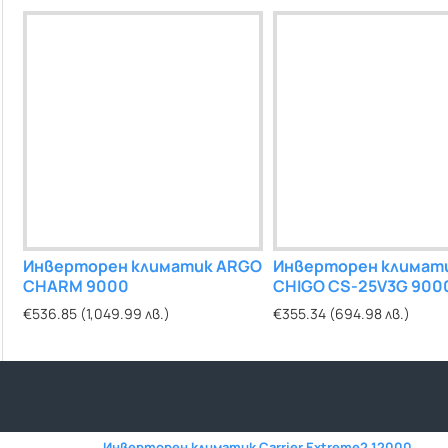
к
Инверторен климатик ARGO
Инверторен климатик
Инверторен климат
00
CHARM 9000
Carrier COOL EASY 24000
CHIGO CS-25V3G 9000
Wi-Fi контрол
€536.85 (1,049.99 лв.)
€1,779.29 (3,479.99 лв.)
€355.34 (694.98 лв.)
Инверторен климатик Carrier Extreme2 12000