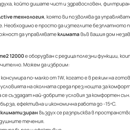
здуха, който дишате чист и здравословен, филтриран
Active технология
, която ви позволява да управлява
. Необходимо е просто да изтеглите безплатното прил
зможност да управлявате
климата
във вашия дом незав
eme2 12000
е оборудван с редица полезни функции, кои
ючително. Можем да изброим:
консумира по-малко от 1W, когато е в режим на гото
 условията на околната среда през нощта за комфорт
се създадат най-добрите условия за комфортен сън
 бърза, ефективна и икономична работа до -15ºC.
т
климатизиран
въздух се разпръсква в пространство
здушните течения.
атура бързо и ефективно.