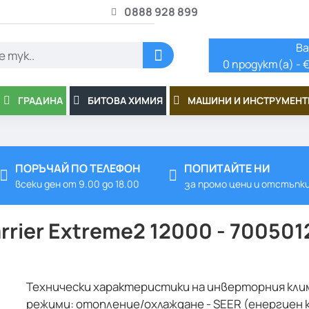
0888 928 899
Ва
0 продукт(а) - €
ГРАДИНА
БИТОВА ХИМИЯ
МАШИНИ И ИНСТРУМЕНТ
ПОРЪЧАЙ ПО ТЕЛЕФОН
ПОПИТАЙТЕ НИ
всеки ден от 9.00 до 18.00
за промо цени и отстъпк
ier Extreme2 12000 - 700501
Технически характеристики на инверторния клима
режими: отопление/охлаждане - SEER (енергиен к