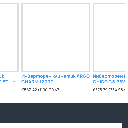
ик
Инверторен климатик ARGO
Инверторен к
 BTU с
CHARM 12000
CHIGO CS-35V3
Wi-Fi контрол
€562.42 (1,100.00 лв.)
€375.79 (734.98 лв