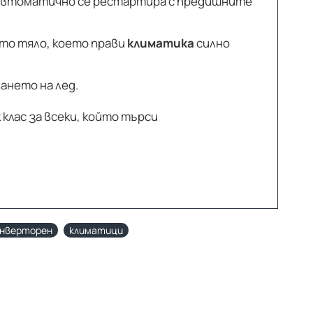
втоматично се рестартира с предишните
то тяло, което прави
климатика
силно
ането на лед.
 клас за всеки, който търси
нверторен
климатици