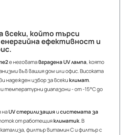
а всеки, който търси
 енергийна ефективност и
ис.
eme2
е неговата
вградена UV лампа
, която
анизми във вашия дом или офис. Високата
ви надежден избор за всеки
климат
.
и температурни диапазони - от -15°C до
т на
UV стерилизация
и
системата за
 поток от работещия
климатик
. В
 катализа, филтър витамин С и филтър с