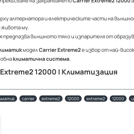
на прекъсване на захранването
Carrier Extreme2 12000
а
ърху алтернатора и електрическите части на външно
 живота му.
ия предпазва външното тяло и изпарителя от образув
лиматик
модел
Carrier Extreme2
е избор от най-висок
добна
климатична система
.
 Extreme2 12000 | Климатизация
иматик
carrier
extreme2
12000
extreme2
12000
и