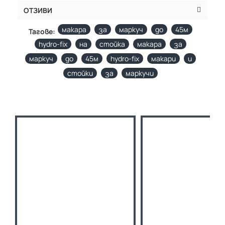
ОТЗИВИ
макара
за
маркуч
до
45м
Тагове:
hydro-fix
на
стойка
макара
за
маркуч
до
45м
hydro-fix
макари
и
стойки
за
маркучи