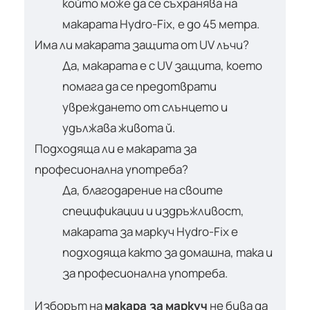
който може да се съхранява на
макарата Hydro-Fix, е до 45 метра.
Има ли макарата защита от UV лъчи?
Да, макарата е с UV защита, което
помага да се предотврати
увреждането от слънцето и
удължава живота й.
Подходяща ли е макарата за
професионална употреба?
Да, благодарение на своите
спецификации и издръжливост,
макарата за маркуч Hydro-Fix е
подходяща както за домашна, така и
за професионална употреба.
Изборът на
макара за маркуч
не бива да