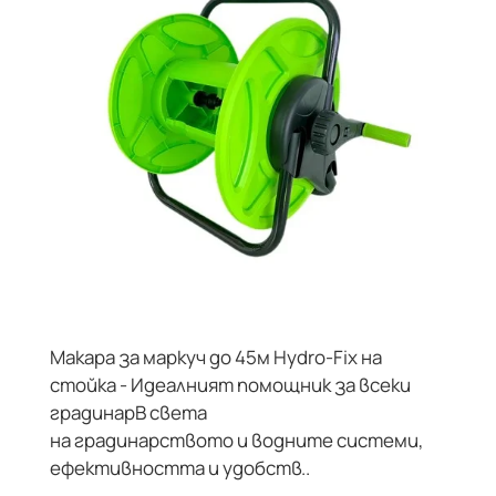
Макара за маркуч до 45м Hydro-Fix на
стойка - Идеалният помощник за всеки
градинарВ света
на градинарството и водните системи,
ефективността и удобств..