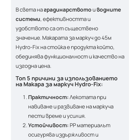
В света на
градинарството
и
водните
системи
, ефективността и
удобството са от съществено
значение. Макарата за маркуч до 45м
Hydro-Fix на стойка е продукта който,
обединява функционалност и качество на
изгодна цена.
Топ 5 причини за изпользованието
на Макара за маркуч Hydro-Fix:
Практичност:
Лекотата при
навиване и развиване на маркуча
пести време и усилия.
Устойчивост:
PP материалът
осигурява издържливост и