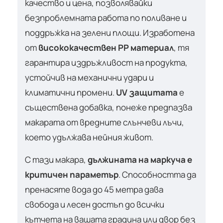
качество и цена, позволявайки
безпроблемната работа по поливане и
поддръжка на зелени площи. Изработена
от
висококачествен PP материал
, тя
гарантира издръжливост на продукта,
устойчив на механични удари и
климатични промени.
UV защитата
е
съществена добавка, понеже предпазва
макарата от вредните слънчеви лъчи,
което удължава нейния живот.
С тази макара,
дължината на маркуча е
критичен параметър
. Способността да
пренасяте вода до 45 метра дава
свобода и лесен достъп до всички
кътчета на вашата градина или двор без