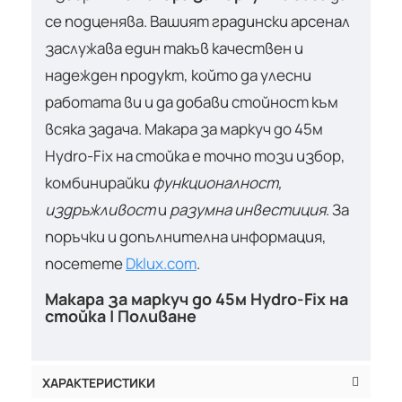
се подценява. Вашият градински арсенал
заслужава един такъв качествен и
надежден продукт, който да улесни
работата ви и да добави стойност към
всяка задача. Макара за маркуч до 45м
Hydro-Fix на стойка е точно този избор,
комбинирайки
функционалност,
издръжливост
и
разумна инвестиция
. За
поръчки и допълнителна информация,
посетете
Dklux.com
.
Макара за маркуч до 45м Hydro-Fix на
стойка | Поливане
ХАРАКТЕРИСТИКИ