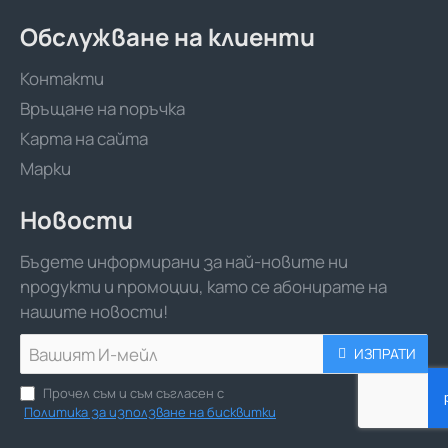
Обслужване на клиенти
Контакти
Връщане на поръчка
Карта на сайта
Марки
Новости
Бъдете информирани за най-новите ни
продукти и промоции, като се абонирате на
нашите новости!
Вашият
ИЗПРАТИ
И-
мейл
Прочел съм и съм съгласен с
Политика за използване на бисквитки