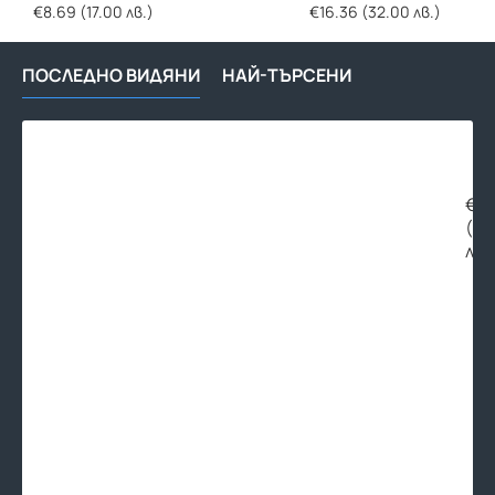
напоителни системи
напоителни систе
€8.69 (17.00 лв.)
€16.36 (32.00 лв.)
ПОСЛЕДНО ВИДЯНИ
НАЙ-ТЪРСЕНИ
Мес
фит
съе
за
€5.
рез
(10
3/4
лв.