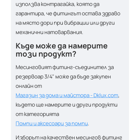
използва контрагайка, която да
гарантира, че фитингът остава здраво
на място дори при вибрации или други
механични натоварвания.
Къде може да намерите
този продукт?
Месинговият фитинг-съединител за
резервоар 3/4" може да бъде закупен
онлайн от
Магазин за дома и майстора - Dklux.com
,
където ще намерите и други продукти
от категорията
Помпи и аксесоари за помпи
.
Изборът на качествен месингов фитинг