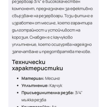
резервоар 3/4" е висококачествен
компонент, предназначен за ефективно
свързване на резервоари. Този фитинг е
изработен от месинг, което гарантира
дълготрайност и устойчивост на
корозия. Снабден е с каучуково
уплътнение, което осигурява надеждно
запечатване и предотвратява течове.
Технически
характеристики
Материал:
Месинг
Уплътнение:
Каучук
Присъединителна резба:
3/4"
мъжка резба
Контрагайка:
Да