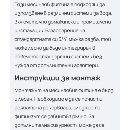
Този месингов фитинг е подходящ за
използване в различни системи за вода,
включително домакински и промишлени
инсталации. Благодарение на
стандартната си 3/4" мъжка резба, той
може лесно да бъде интегриран в
повечето стандартни системи без
нужда от допълнителни адаптери.
Инструкции за монтаж
Монтажът на месинговия фитинг е бърз
и лесен. Необходимо е да се почисти
резбата на резервоара, след което
фитингът се завинтва ръчно. За
допълнителна сигурност, може да се