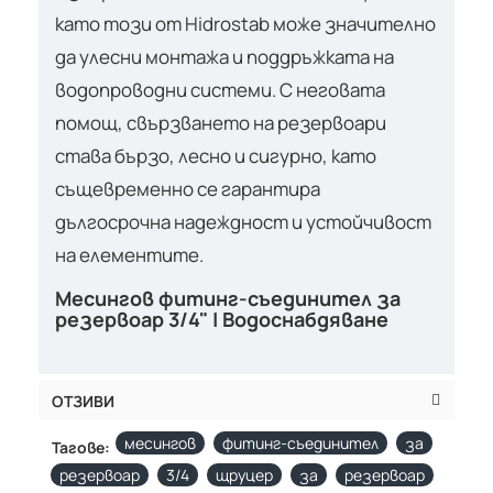
като този от Hidrostab може значително
да улесни монтажа и поддръжката на
водопроводни системи. С неговата
помощ, свързването на резервоари
става бързо, лесно и сигурно, като
същевременно се гарантира
дългосрочна надеждност и устойчивост
на елементите.
Месингов фитинг-съединител за
резервоар 3/4" | Водоснабдяване
ОТЗИВИ
месингов
фитинг-съединител
за
Тагове:
резервоар
3/4
щруцер
за
резервоар