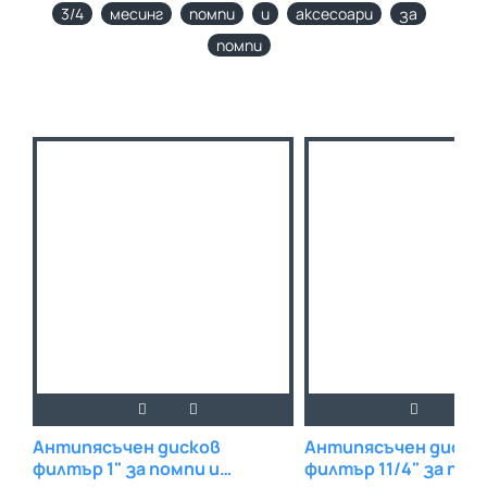
3/4
месинг
помпи
и
аксесоари
за
помпи
Антипясъчен дисков
Антипясъчен диско
филтър 1" за помпи и
филтър 11/4" за пом