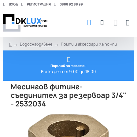
ВХОД
РЕГИСТРАЦИЯ
0888 92 88 99
Водоснабдяване
Помпи и аксесоари за помпи
h
o
m
e
Поръчай по телефон
всеки ден от 9.00 до 18.00
Месингов фитинг-
съединител за резервоар 3/4"
- 2532034