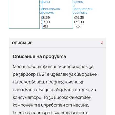
помпи
помпи
и
и
напоителни
напоителни
системи
системи
€8.69
€16.36
(17.00
(32.00
лв.)
лв.)
ОПИСАНИЕ
Описание на продукта
Месинговият фитинг-съединител за
резервоар 11/2" е идеален за свързване
на резервоари, предназначени за
напояване и водоснабдяване на големи
консуматори. Този висококачествен
компонент е изработен от месинг,
което гарантира дълготрайност и