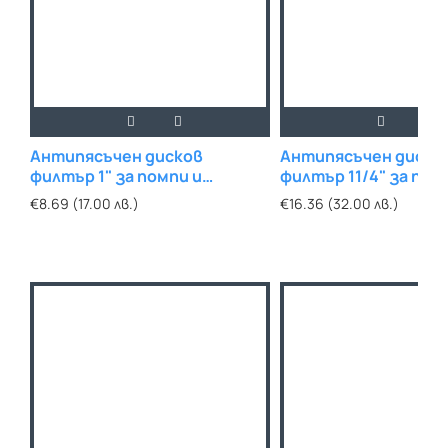
Антипясъчен дисков
Антипясъчен диско
филтър 1" за помпи и
филтър 11/4" за пом
напоителни системи
напоителни систе
€8.69 (17.00 лв.)
€16.36 (32.00 лв.)