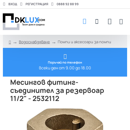
ВХОД
РЕГИСТРАЦИЯ
0888 92 88 99
Водоснабдяване
Помпи и аксесоари за помпи
h
o
m
e
Поръчай по телефон
всеки ден от 9.00 до 18.00
Месингов фитинг-
съединител за резервоар
11/2" - 2532112