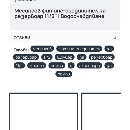
Месингов фитинг-съединител за
резервоар 11/2" | Водоснабдяване
ОТЗИВИ
месингов
фитинг-съединител
за
Тагове:
резервоар
11/2
щруцер
за
резервоар
11/2
месинг
помпи
и
аксесоари
за
помпи