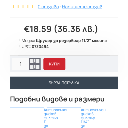
0 отзива
-
Напишете отзив
€18.59 (36.36 лв.)
Модел:
Щруцер за резервоар 11/2" месинг
UPC:
0730494
КУПИ
БЪРЗА ПОРЪЧКА
Подобни видове и размери
Антипясъчен
Антипясъчен
дисков
дисков
филтър
филтър
1"
11/4"
за
за