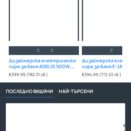
Дизайнерска електрическа
Дизайнерска елект
лира за баня ADELIS 500W,
лира за баня E-JASP
570х1030mm, Бяла
550х1380mm, Бяла
€399.99 (782.31 лв.)
€394.99 (772.53 лв.)
ПОСЛЕДНО ВИДЯНИ
НАЙ-ТЪРСЕНИ
Наг
с
РЕГ
те
€74
за