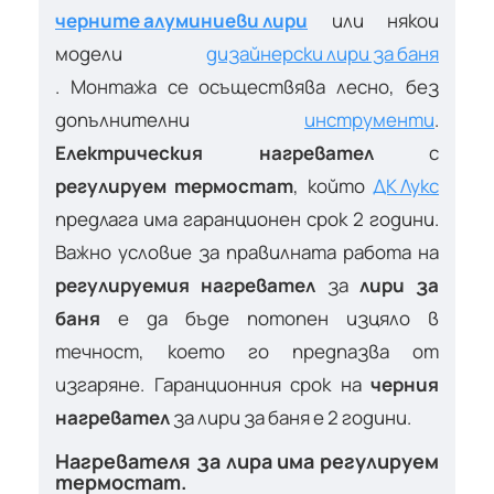
черните алуминиеви лири
или някои
модели
дизайнерски лири за баня
. Монтажа се осъществява лесно, без
допълнителни
инструменти
.
Електрическия нагревател
с
регулируем термостат
, който
ДК Лукс
предлага има гаранционен срок 2 години.
Важно условие за правилната работа на
регулируемия нагревател
за
лири за
баня
е да бъде потопен изцяло в
течност, което го предпазва от
изгаряне. Гаранционния срок на
черния
нагревател
за лири за баня е 2 години.
Нагревателя за лира има регулируем
термостат.