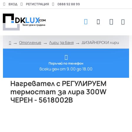
ВХОД
РЕГИСТРАЦИЯ
0888 92 88 99
Отопление
Лири за баня
ДИЗАЙНЕРСКИ лири
h
o
m
e
Поръчай по телефон
всеки ден от 9.00 до 18.00
Нагревател с РЕГУЛИРУЕМ
термостат за лира 300W
ЧЕРЕН - 5618002B