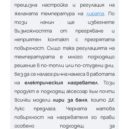
прецизна настройка и регулация на
желаната температура на
лирата
. По
този начин ще избегнете
възможността от прегряване и
неприятен контакт с прегрятата
повърхност. Също така регулацията на
температурата е много подходящо
решение в по-топли или по-студени дни,
без да се налага ръчна намеса в работата
на
електрическия нагревател
. Този
продукт е подходящ аксесоар към почти
всички модели
лири за баня
, които ДК
Лукс предлага. Черната матова
повърхност на нагревателя го прави
особено подходящ за