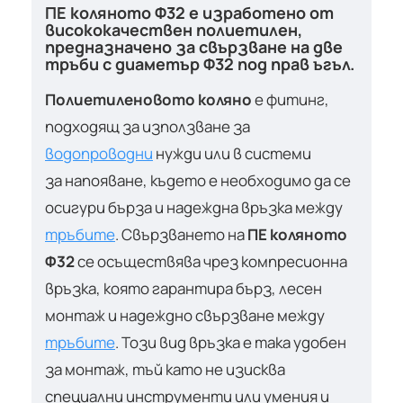
ПЕ коляното Ф32 е изработено от
висококачествен полиетилен,
предназначено за свързване на две
тръби с диаметър Ф32 под прав ъгъл.
Полиетиленовото коляно
е фитинг,
подходящ за използване за
водопроводни
нужди или в системи
за напояване, където е необходимо да се
осигури бърза и надеждна връзка между
тръбите
. Свързването на
ПЕ коляното
Ф32
се осъществява чрез компресионна
връзка, която гарантира бърз, лесен
монтаж и надеждно свързване между
тръбите
. Този вид връзка е така удобен
за монтаж, тъй като не изисква
специални инструменти или умения и