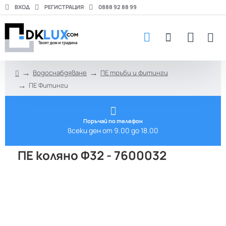
ВХОД
РЕГИСТРАЦИЯ
0888 92 88 99
Водоснабдяване
ПЕ тръби и фитинги
h
ПЕ Фитинги
o
m
e
Поръчай по телефон
всеки ден от 9.00 до 18.00
ПЕ коляно Ф32 - 7600032