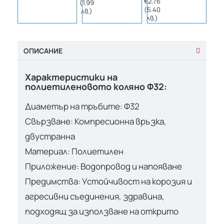
€2.76
(1.99
лв.)
(5.40
лв.)
лв.)
ОПИСАНИЕ
Характеристики на
полиетиленовото коляно Ф32:
Диаметър на тръбите: Ф32
Свързване: Компресионна връзка,
двустранна
Материал: Полиетилен
Приложение: Водопровод и напояване
Предимства: Устойчивост на корозия и
агресивни съединения, здравина,
подходящ за използване на открито