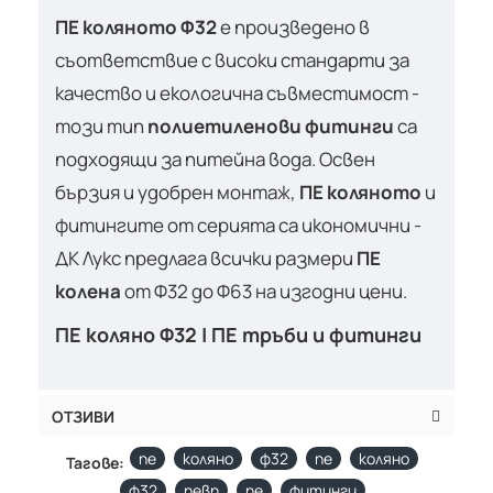
ПЕ коляното Ф32
е произведено в
съответствие с високи стандарти за
качество и екологична съвместимост -
този тип
полиетиленови фитинги
са
подходящи за питейна вода. Освен
бързия и удобрен монтаж,
ПЕ коляното
и
фитингите от серията са икономични -
ДК Лукс предлага всички размери
ПЕ
колена
от Ф32 до Ф63 на изгодни цени.
ПЕ коляно Ф32 | ПЕ тръби и фитинги
ОТЗИВИ
пе
коляно
ф32
пе
коляно
Тагове:
ф32
певп
пе
фитинги