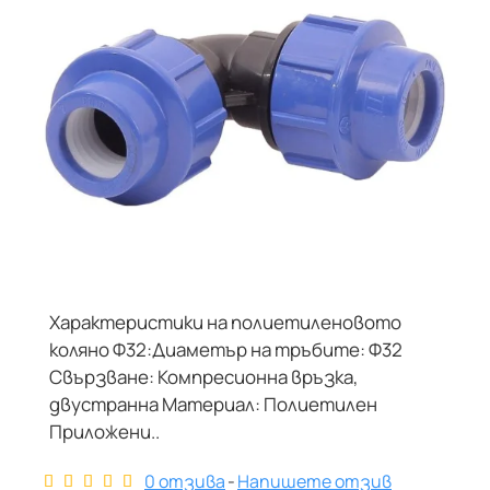
Характеристики на полиетиленовото
коляно Ф32:Диаметър на тръбите: Ф32
Свързване: Компресионна връзка,
двустранна Материал: Полиетилен
Приложени..
0 отзива
-
Напишете отзив