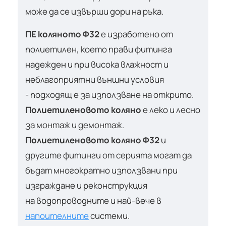
може да се извърши дори на ръка.
ПЕ коляното Ф32
е изработено от
полиетилен, което прави фитинга
надежден и при висока влажност и
неблагоприятни външни условия
- подходящ е за използване на открито.
Полиетиленовото коляно
е леко и лесно
за монтаж и демонтаж.
Полиетиленовото коляно Ф32
и
другите фитинги от серията могат да
бъдат многократно използвани при
изграждане и реконструкция
на водопроводните и най-вече в
напоителните
системи.