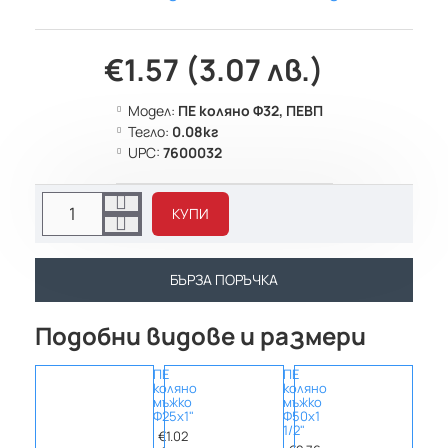
€1.57 (3.07 лв.)
Модел:
ПЕ коляно Ф32, ПЕВП
Тегло:
0.08кг
UPC:
7600032
КУПИ
БЪРЗА ПОРЪЧКА
Подобни видове и размери
ПЕ
ПЕ
ПЕ
коляно
коляно
съед
мъжко
мъжко
Ф25
Ф25х1"
Ф50х1
€1.08
1/2"
€1.02
(2.11