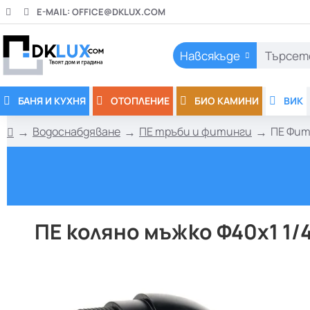
E-MAIL:
OFFICE@DKLUX.COM
Навсякъде
Търсете
тук..
БАНЯ И КУХНЯ
ОТОПЛЕНИЕ
БИО КАМИНИ
ВИК
Водоснабдяване
ПЕ тръби и фитинги
ПЕ Фит
h
o
m
e
ПЕ коляно мъжко Ф40х1 1/4