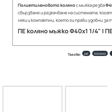
Полиетиленовото коляно
с мъжка резба
Ф40
свързване и разкачване на системата, кога
леки и компактни, което ги прави удобни за
ПЕ коляно мъжко Ф40х1 1/4" | 
pe
коляно
Тагове: