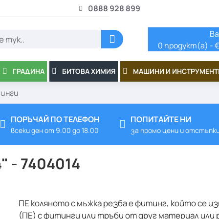
0888 928 899
Ва
0 продукт(а) - €
ГРАДИНА
БИТОВА ХИМИЯ
МАШИНИ И ИНСТРУМЕНТ
инги
ПОРЪЧАЙ ПО ТЕЛЕФОН
ПОПИТАЙТЕ НИ
всеки ден от 9.00 до 18.00
за промо цени и отстъпк
" - 7404014
ПЕ коляното с мъжка резба е фитинг, който се и
(ПЕ) с фитинги или тръби от друг материал или 