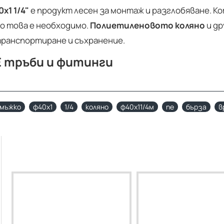
х1 1/4"
е продукт лесен за монтаж и разглобяване. К
то това е необходимо.
Полиетиленовото коляно
и др
 транспортиране и съхранение.
ПЕ тръби и фитинги
мъжко
ф40х1
1/4
коляно
ф40х11/4м
пе
бърза
в