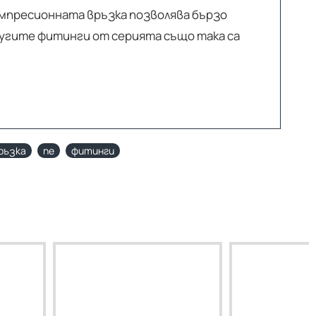
омпресионната връзка позволява бързо
угите фитинги от серията също така са
ръзка
пе
фитинги