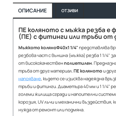
ОПИСАНИЕ
ОТЗИВИ
ПЕ коляното с мъжка резба е 
(ПЕ) с фитинги или тръби от 
Мъжкото коляно
Ф40х1 1/4"
представлява връ
резбова част с външна (мъжка) резба 1 1/4" 
от висококачествен
полиетилен
. Предназн
тръба от друг материал.
ПЕ коляното
и дру
напояване
, където се изисква надеждна връ
тръби и фитинги. Диаметъра 40 мм и 1 1/4" р
големи жилища сгради и напоителни систе
корозия, UV лъчи и механични въздействия,
нужда от ремонт или подмяна.