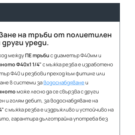
зване на тръби от полиетилен
 други уреди.
еход между
ПЕ тръби
с диаметър Ф40мм и
яното Ф40х1 1/4"
с мъжка резба е изработено
етър Ф40 и резбови преход към фитинг или
ане в системи за
водоснабдяване
и
ляното
може лесно да се свързва с други
ен и голям дебит, за водоснабдяване на
4"
с мъжка резба е издръжливо и устойчиво на
рито, гарантира дълготрайна употреба без