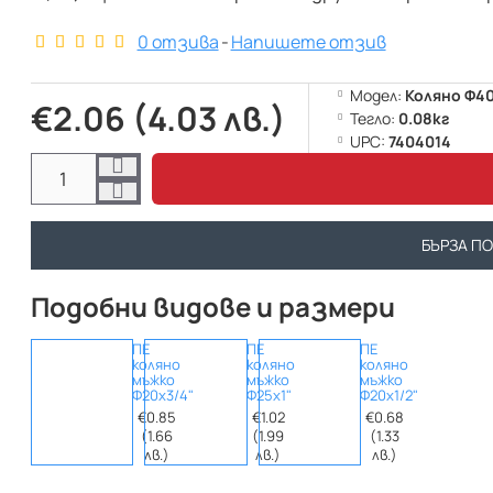
0 отзива
-
Напишете отзив
Модел:
Коляно Ф40
€2.06 (4.03 лв.)
Тегло:
0.08кг
UPC:
7404014
БЪРЗА П
Подобни видове и размери
ПЕ
ПЕ
ПЕ
коляно
коляно
коляно
мъжко
мъжко
мъжко
Ф20х3/4"
Ф25х1"
Ф20х1/2"
€0.85
€1.02
€0.68
(1.66
(1.99
(1.33
лв.)
лв.)
лв.)