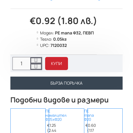
€0.92 (1.80 лв.)
Модел:
PE тапа Ф32, ПЕВП
Тегло:
0.05кг
UPC:
7120032
КУПИ
БЪРЗА ПОРЪЧКА
Подобни видове и размери
ПЕ
ПЕ
ПЕ
намалител
тапа
трой
Ф25хФ20
Ф20
Ф20х1
ЖЕНС
€1.25
€0.60
€1.18
(2.44
(1.17