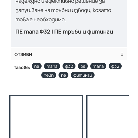
надеждно и ефективно решение за
запушване на тръбни изводи, когато
това е необходимо.
ПЕ тапа Ф32 | ПЕ тръби и фитинги
ОТЗИВИ
пе
тапа
ф32
pe
тапа
ф32
Тагове:
певп
пе
фитинги