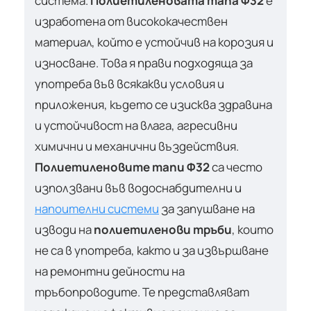
система.
Полиетиленовата тапа Ф32
е
изработена от висококачествен
материал, който е устойчив на корозия и
износване. Това я прави подходяща за
употреба във всякакви условия и
приложения, където се изисква здравина
и устойчивост на влага, агресивни
химични и механични въздействия.
Полиетиленовите тапи Ф32
са често
използвани във водоснабдителни и
напоителни системи
за запушване на
изводи на
полиетиленови тръби
, които
не са в употреба, както и за извършване
на ремонтни дейности на
тръбопроводите. Те представляват