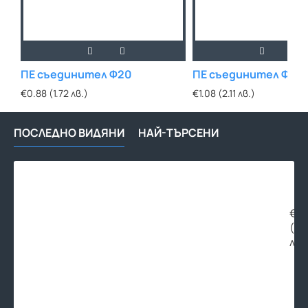
ПЕ съединител Ф20
ПЕ съединител Ф25
€0.88 (1.72 лв.)
€1.08 (2.11 лв.)
ПОСЛЕДНО ВИДЯНИ
НАЙ-ТЪРСЕНИ
ПЕ
тап
Ф32
€0.
(1.
лв.