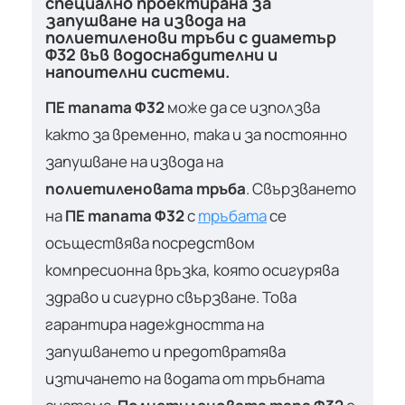
специално проектирана за
запушване на извода на
полиетиленови тръби с диаметър
Ф32 във водоснабдителни и
напоителни системи.
ПЕ тапата Ф32
може да се използва
както за временно, така и за постоянно
запушване на извода на
полиетиленовата тръба
. Свързването
на
ПЕ тапата Ф32
с
тръбата
се
осъществява посредством
компресионна връзка, която осигурява
здраво и сигурно свързване. Това
гарантира надеждността на
запушването и предотвратява
изтичането на водата от тръбната