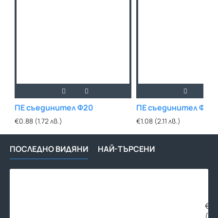
ПЕ съединител Ф20
ПЕ съединител Ф25
€0.88 (1.72 лв.)
€1.08 (2.11 лв.)
ПОСЛЕДНО ВИДЯНИ
НАЙ-ТЪРСЕНИ
ПЕ
тро
Ф50
ЖЕ
€5.
(10