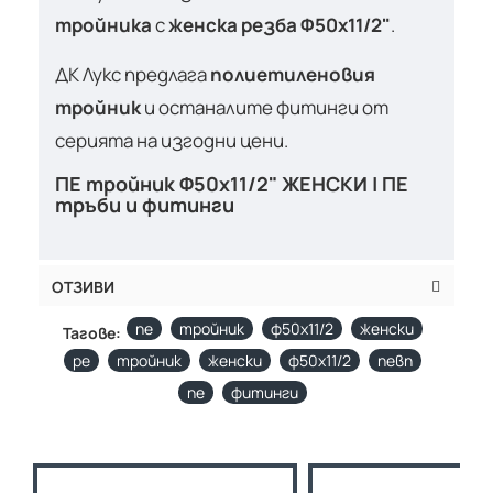
тройника
с
женска резба Ф50х11/2"
.
ДК Лукс предлага
полиетиленовия
тройник
и останалите фитинги от
серията на изгодни цени.
ПЕ тройник Ф50х11/2" ЖЕНСКИ | ПЕ
тръби и фитинги
ОТЗИВИ
пе
тройник
ф50х11/2
женски
Тагове:
pe
тройник
женски
ф50х11/2
певп
пе
фитинги