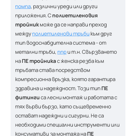
помпа
, различни уреди или други
приложения. С
полиетиленовия
тройник
може да се направи преход
между
полиетиленови тръби
към друг
тип водоснабдителна система - от
метални тръби,
ппр
и т.н. Свързването
на
ПЕ тройника
с женска резба към
тръбата става посредством
компресионна връзка, която гарантира
здравина и надеждност. Този тип
ПЕ
фитинги
са лесни монтаж и работата с
тях върви бързо, като същевременно
остават надеждни и сигурни. Не са
необходими специални инструменти или
консумативи за монтажа на
ПЕ