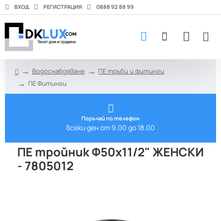
ВХОД
РЕГИСТРАЦИЯ
0888 92 88 99
Водоснабдяване
ПЕ тръби и фитинги
h
ПЕ Фитинги
o
m
e
Поръчай по телефон
всеки ден от 9.00 до 18.00
ПЕ тройник Ф50х11/2" ЖЕНСКИ
- 7805012