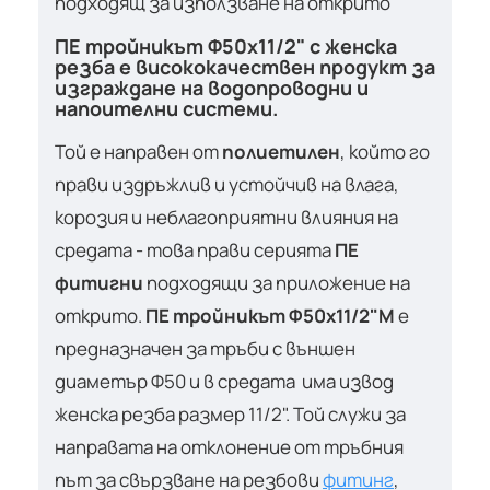
подходящ за използване на открито
ПЕ тройникът Ф50х11/2" с женска
резба е висококачествен продукт за
изграждане на водопроводни и
напоителни системи.
Той е направен от
полиетилен
, който го
прави издръжлив и устойчив на влага,
корозия и неблагоприятни влияния на
средата - това прави серията
ПЕ
фитигни
подходящи за приложение на
открито.
ПЕ тройникът Ф50х11/2"М
е
предназначен за тръби с външен
диаметър Ф50 и в средата има извод
женска резба размер 11/2". Той служи за
направата на отклонение от тръбния
път за свързване на резбови
фитинг
,