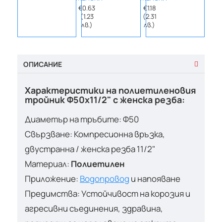
€0.63
€1.18
€1.25
(1.23
(2.31
(2.4
лв.)
лв.)
лв.)
ОПИСАНИЕ
Характеристики на полиетиленовия
тройник Ф50х11/2" с женска резба:
Диаметър на тръбите: Ф50
Свързване: Компресионна връзка,
двустранна / женска резба 11/2"
Материал:
Полиетилен
Приложение:
Водопровод
и напояване
Предимства: Устойчивост на корозия и
агресивни съединения, здравина,