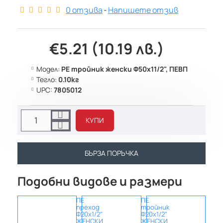
0 отзива
-
Напишете отзив
€5.21 (10.19 лв.)
Модел:
PE тройник женски Ф50х11/2", ПЕВП
Тегло:
0.10кг
UPC:
7805012
КУПИ
БЪРЗА ПОРЪЧКА
Подобни видове и размери
ПЕ
ПЕ
ПЕ
преход
тройник
трой
Ф20х1/2"
Ф20х1/2"
Ф20х1
ЖЕНСКИ
ЖЕНСКИ
МЪЖ