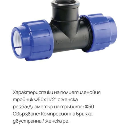
Характеристики на полиетиленовия
тройник Ф50х11/2" с женска
резба:Диаметър на тръбите: Ф50
Свързване: Компресионна връзка,
двустранна / женска ре..