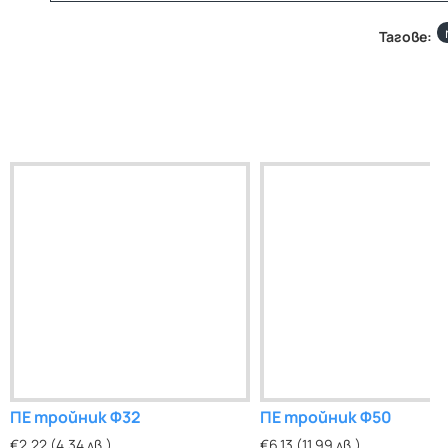
Тагове:
ПЕ тройник Ф32
ПЕ тройник Ф50
€2.22 (4.34 лв.)
€6.13 (11.99 лв.)