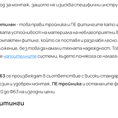
тод за монтаж, защото не изисква специфични инст
етилен
- това прави тройника и ПЕ фитингите като 
исоката устойчивост на материала на неблагоприятни
компактен фитинг, който се поставя и разглабя лесно
жение, без това да намали тяхната надеждност. Тов
че
напоителните
системи, където понякога се налага
63
се произвеждат в съответствие с високи станда
ързия и удобрен монтаж,
ПЕ тройника
и останалите фи
0 до Ф63 на изгодни цени.
фитинги