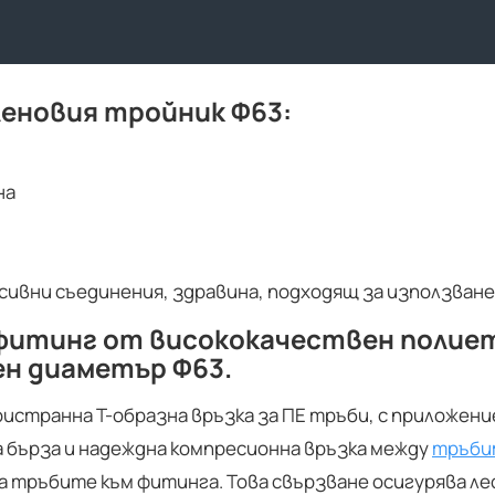
еновия тройник Ф63:
на
сивни съединения, здравина, подходящ за използван
 фитинг от висококачествен полие
ен диаметър Ф63.
странна Т-образна връзка за ПЕ тръби, с приложени
 бърза и надеждна компресионна връзка между
тръби
 тръбите към фитинга. Това свързване осигурява ле