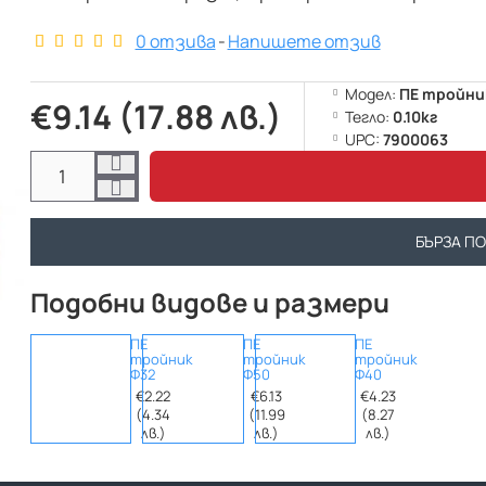
0 отзива
-
Напишете отзив
Модел:
ПЕ тройни
€9.14 (17.88 лв.)
Тегло:
0.10кг
UPC:
7900063
БЪРЗА П
Подобни видове и размери
ПЕ
ПЕ
ПЕ
тройник
тройник
тройник
Ф32
Ф50
Ф40
€2.22
€6.13
€4.23
(4.34
(11.99
(8.27
лв.)
лв.)
лв.)