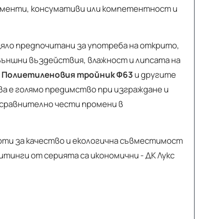
рументи, консумативи или компетентност и
цяло предпочитани за употреба на открито,
 външни въздействия, влажност и липсата на
.
Полиетиленовия тройник Ф63
и другите
а е голямо предимство при изграждане и
 сравнително чести промени в
рти за качество и екологична съвместимост
тинги от серията са икономични - ДК Лукс