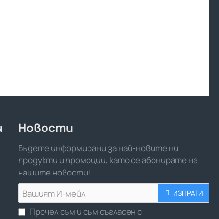
и
Новости
Бъдете информирани за най-новите ни
продукти и промоции, като се абонирате на
нашите новости!
Вашият
ИЗПРАТИ
И-
Прочел съм и съм съгласен с
мейл