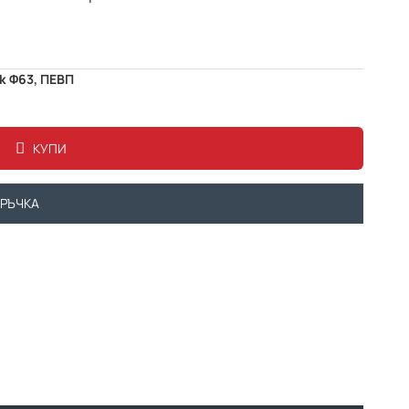
к Ф63, ПЕВП
КУПИ
ОРЪЧКА