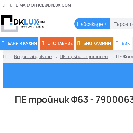
E-MAIL:
OFFICE@DKLUX.COM
Навсякъде
Търсете
тук..
БАНЯ И КУХНЯ
ОТОПЛЕНИЕ
БИО КАМИНИ
ВИК
Водоснабдяване
ПЕ тръби и фитинги
ПЕ Фит
h
o
m
e
ПЕ тройник Ф63 - 790006