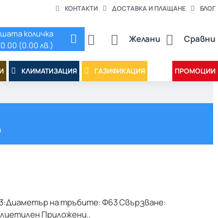
КОНТАКТИ
ДОСТАВКА И ПЛАЩАНЕ
БЛОГ
шата количка
Желани
Сравни
0.00 (0.00 лв.)
И
КЛИМАТИЗАЦИЯ
ГАЗИФИКАЦИЯ
ПРОМОЦИИ
и
3:Диаметър на тръбите: Ф63 Свързване:
лиетилен Приложени..