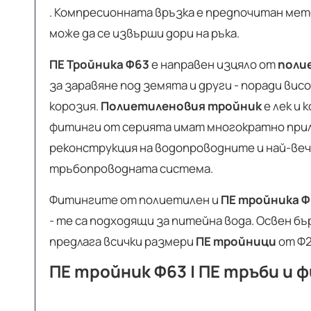
. Компресионната връзка е предпочитан ме
може да се извърши дори на ръка.
ПЕ Тройника Ф63
е направен изцяло от
поли
за заравяне под земята и други - поради в
корозия.
Полиетиленовия тройник
е лек и 
фитинги от серията имат многократно прило
реконструкция на водопроводните и най-ве
тръбопроводната система.
Фитингите от полиетилен и
ПЕ тройника Ф
- те са подходящи за питейна вода. Освен б
предлага всички размери
ПЕ тройници
от Ф2
ПЕ тройник Ф63 | ПЕ тръби и 