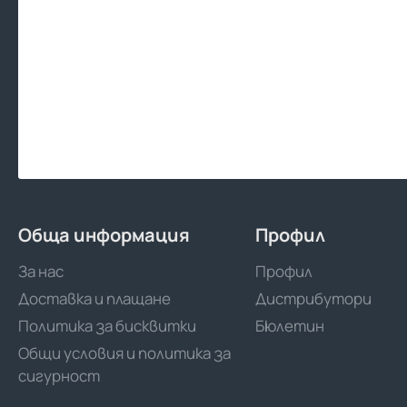
Обща информация
Профил
За нас
Профил
Доставка и плащане
Дистрибутори
Политика за бисквитки
Бюлетин
Общи условия и политика за
сигурност