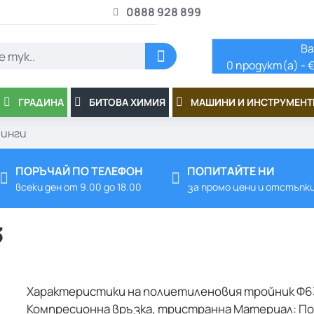
0888 928 899
Ва
0 продукт(а) - €
ГРАДИНА
БИТОВА ХИМИЯ
МАШИНИ И ИНСТРУМЕНТ
инги
ПОРЪЧАЙ ПО ТЕЛЕФОН
ПОПИТАЙТЕ НИ
всеки ден от 9.00 до 18.00
за промо цени и отстъпк
3
Характеристики на полиетиленовия тройник Ф6
Компресионна връзка, тристранна Материал: По