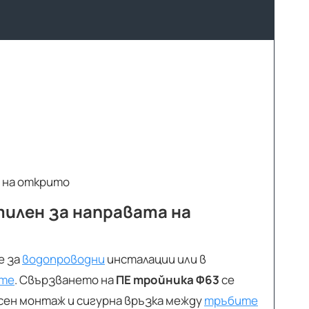
е на открито
тилен за направата на
е за
водопроводни
инсталации или в
те
. Свързването на
ПЕ тройника Ф63
се
сен монтаж и сигурна връзка между
тръбите