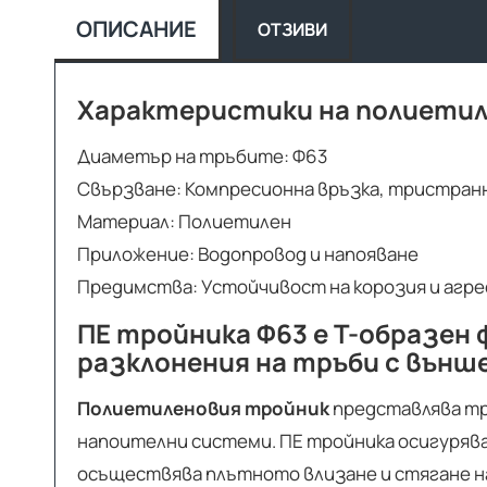
ОПИСАНИЕ
ОТЗИВИ
Характеристики на полиетил
Диаметър на тръбите: Ф63
Свързване: Компресионна връзка, тристран
Материал: Полиетилен
Приложение: Водопровод и напояване
Предимства: Устойчивост на корозия и агре
ПЕ тройника Ф63 е Т-образен
разклонения на тръби с външ
Полиетиленовия тройник
представлява три
напоителни системи. ПЕ тройника осигурява
осъществява плътното влизане и стягане на