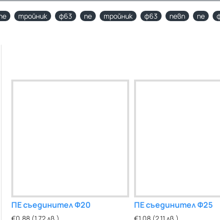
пе
тройник
ф63
пе
тройник
ф63
певп
пе
ПЕ съединител Ф20
ПЕ тройник Ф40
ПЕ съединител Ф25
€0.88 (1.72 лв.)
€4.23 (8.27 лв.)
€1.08 (2.11 лв.)