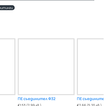
фитинги
ПЕ съединител Ф32
ПЕ съедините
€1.53 (2.99 лв.)
€2.66 (5.20 лв.)