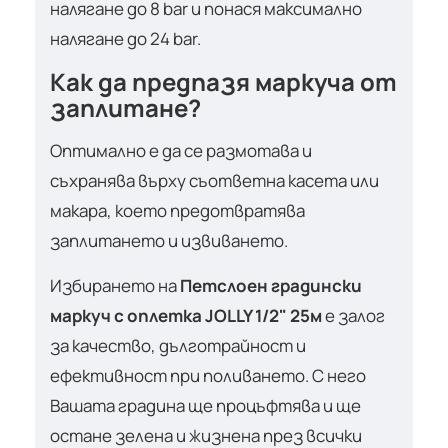
налягане до 8 bar и понася максимално
налягане до 24 bar.
Как да предпазя маркуча от
заплитане?
Оптимално е да се размотава и
съхранява върху съответна касета или
макара, което предотвратява
заплитането и извиването.
Избирането на
Петслоен градински
маркуч с оплетка JOLLY 1/2" 25м
е залог
за качество, дълготрайност и
ефективност при поливането. С него
Вашата градина ще процъфтява и ще
остане зелена и жизнена през всички