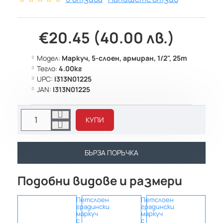
€20.45 (40.00 лв.)
Модел:
Маркуч, 5-слоен, армиран, 1/2", 25m
Тегло:
4.00кг
UPC:
I313N01225
JAN:
I313N01225
КУПИ
БЪРЗА ПОРЪЧКА
Подобни видове и размери
Петслоен
Петслоен
Петс
градински
градински
град
маркуч
маркуч
марк
с
с
с