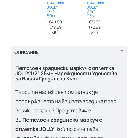
оплетка
оплетка
опле
JOLLY
JOLLY
JOLLY
1/2"
3/4"
3/4"
50м
25м
50м
€40.90
€37.32
€74.
(79.99
(72.99
(144
лв.)
лв.)
лв.
ОПИСАНИЕ
Петслоен градински маркуч с оплетка
JOLLY 1/2" 25м - Надеждност и Удобство
за Вашия Градински Кът
Търсите надежден помощник за
поддържането на вашата градина през
всички сезони? Представяме
ви
Петслоен градински маркуч с
оплетка JOLLY
, който съчетава