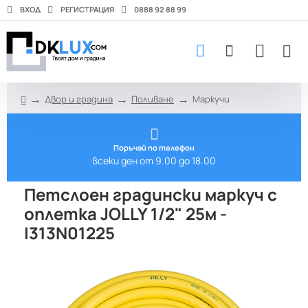
ВХОД
РЕГИСТРАЦИЯ
0888 92 88 99
Двор и градина
Поливане
Маркучи
h
o
m
e
Поръчай по телефон
всеки ден от 9.00 до 18.00
Петслоен градински маркуч с
оплетка JOLLY 1/2" 25м -
I313N01225