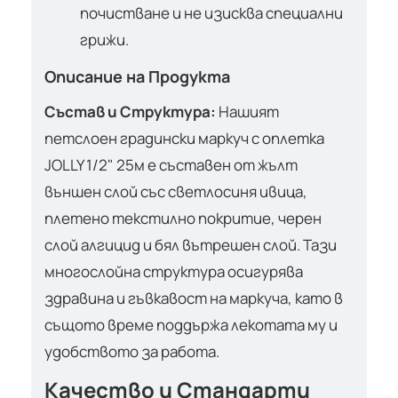
почистване и не изисква специални
грижи.
Описание на Продукта
Състав и Структура:
Нашият
петслоен градински маркуч с оплетка
JOLLY 1/2" 25м е съставен от жълт
външен слой със светлосиня ивица,
плетено текстилно покритие, черен
слой алгицид и бял вътрешен слой. Тази
многослойна структура осигурява
здравина и гъвкавост на маркуча, като в
същото време поддържа лекотата му и
удобството за работа.
Качество и Стандарти