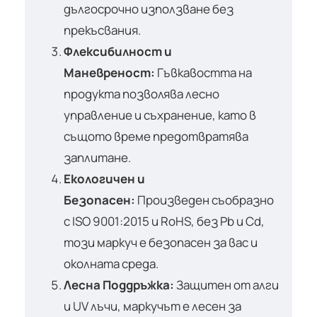
дългосрочно използване без
прекъсвания.
Флексибилност и
Маневреност:
Гъвкавостта на
продукта позволява лесно
управление и съхранение, като в
същото време предотвратява
заплитане.
Екологичен и
Безопасен:
Произведен съобразно
с ISO 9001:2015 и RoHS, без Pb и Cd,
този маркуч е безопасен за вас и
околната среда.
Лесна Поддръжка:
Защитен от алги
и UV лъчи, маркучът е лесен за