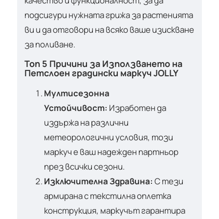
качество и функционалност, за да
подсигури нужната грижа за растенията
ви и да отговори на всяко ваше изискване
за поливане.
Топ 5 Причини за Използването на
Петслоен градински маркуч JOLLY
Мултисезонна
Устойчивост:
Изработен да
издържа на различни
метеорологични условия, този
маркуч е ваш надежден партньор
през всички сезони.
Изключителна Здравина:
С тези
армирана с текстилна оплетка
конструкция, маркучът гарантира