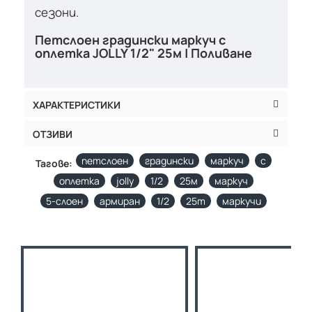
сезони.
Петслоен градински маркуч с
оплетка JOLLY 1/2" 25м | Поливане
ХАРАКТЕРИСТИКИ
ОТЗИВИ
петслоен
градински
маркуч
с
Тагове:
оплетка
jolly
1/2
25м
маркуч
5-слоен
армиран
1/2
25m
маркучи