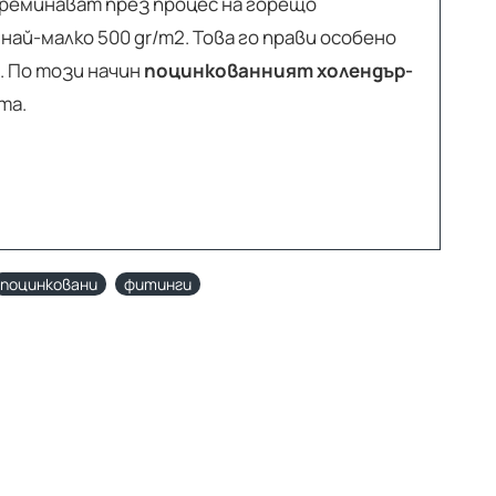
преминават през процес на горещо
най-малко 500 gr/m2. Това го прави особено
. По този начин
поцинкованният холендър-
та.
поцинковани
фитинги