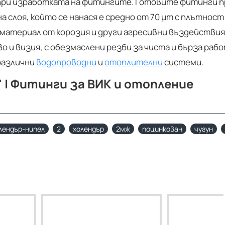
 при изработката на фитингите. Готовите фитинги 
 слоя, който се нанася е средно от 70 µm с плътност 
 материал от корозия и други агресивни въздействия
о и визия, с обезмаслени резби за чиста и бърза рабо
различни
водопроводни
и
отоплителни
системи.
 | Фитинги за ВИК и отопление
лендър-нипел
2
холендър
2мж
поцинкован
чугун