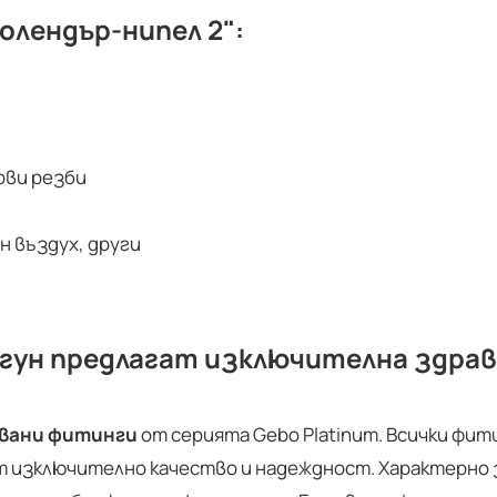
олендър-нипел 2":
ови резби
н въздух, други
гун предлагат изключителна здрав
вани фитинги
от серията Gebo Platinum. Всички фи
 изключително качество и надеждност. Характерно 