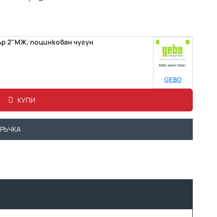
р 2"МЖ, поцинкован чугун
GEBO
КУПИ
ОРЪЧКА