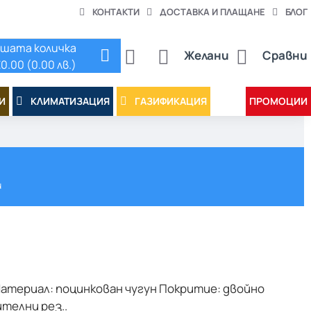
КОНТАКТИ
ДОСТАВКА И ПЛАЩАНЕ
БЛОГ
шата количка
Желани
Сравни
0.00 (0.00 лв.)
И
КЛИМАТИЗАЦИЯ
ГАЗИФИКАЦИЯ
ПРОМОЦИИ
и
атериал: поцинкован чугун Покритие: двойно
телни рез..