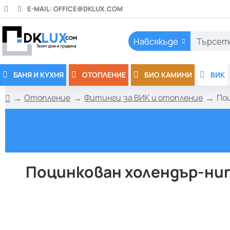
E-MAIL:
OFFICE@DKLUX.COM
Навсякъде
Търсете
тук..
БАНЯ И КУХНЯ
ОТОПЛЕНИЕ
БИО КАМИНИ
ВИК
Отопление
Фитинги за ВИК и отопление
По
h
o
m
e
Поцинкован холендър-нипе