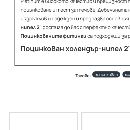
Platinum е високото качество и прецизност
поцинковане и тест за течове. Дебелината на
издръжлив и надежден и предпазва основния
нипел 2"
достига до вас с перфектно качеств
Поцинкованите фитинги
са подходящи за 
Поцинкован холендър-нипел 2"
поцинкован
хо
Тагове: