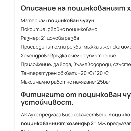
Описание на поцинкованият х
Материал:
поцинкован чугун
Покритие: двойно поцинковано
Размер: 2" цолова резба
Присъединителни резби: мъжка и женска цол
Холендрова връзка с челно уплътнение
Приложение: за вода, въглеводороди, сгъсте
Температурен обхват: –20 ºC/120 ºC
Максимално работно налягане: 25bar
Фитингите от поцинкован чу
устойчивост.
ДК Лукс предлага висококачествени
поцинко
поцинкованният холендър 2"
МЖ предлагат