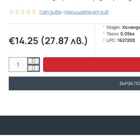
1 отзива
-
Напишете отзив
Модел:
Холендъ
Тегло:
0.05кг
€14.25 (27.87 лв.)
UPC:
1627200
БЪРЗА П