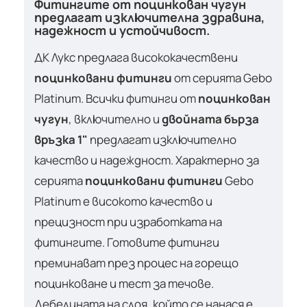
Фитингите от поцинкован чугун
предлагат изключителна здравина,
надежност и устойчивост.
ДК Лукс предлага висококачествени
поцинковани фитинги
от серията Gebo
Platinum. Всички фитинги от
поцинкован
чугун
, включително и
двойната бърза
връзка 1"
предлагат изключително
качество и надеждност. Характерно за
серията
поцинковани фитинги
Gebo
Platinum е високото качество и
прецизност при изработката на
фитингите. Готовите фитинги
преминават през процес на горещо
поцинковане и тест за течове.
Дебелината на слоя, който се нанася е