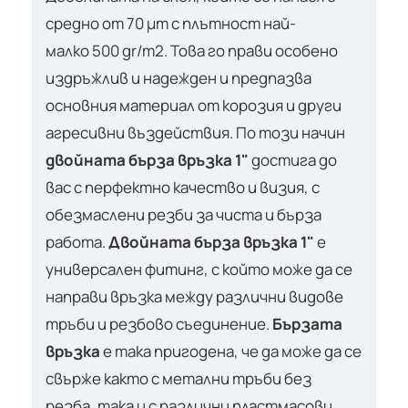
средно от 70 µm с плътност най-
малко 500 gr/m2. Това го прави особено
издръжлив и надежден и предпазва
основния материал от корозия и други
агресивни въздействия. По този начин
двойната бърза връзка 1"
достига до
вас с перфектно качество и визия, с
обезмаслени резби за чиста и бърза
работа.
Двойната бърза връзка 1"
е
универсален фитинг, с който може да се
направи връзка между различни видове
тръби и резбово съединение.
Бързата
връзка
е така пригодена, че да може да се
свърже както с метални тръби без
резба, така и с различни пластмасови