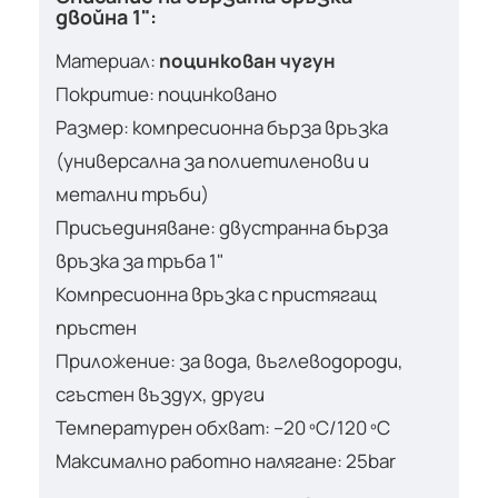
двойна 1":
Материал:
поцинкован чугун
Покритие: поцинковано
Размер: компресионна бърза връзка
(универсална за полиетиленови и
метални тръби)
Присъединяване: двустранна бърза
връзка за тръба 1"
Компресионна връзка с пристягащ
пръстен
Приложение: за вода, въглеводороди,
сгъстен въздух, други
Температурен обхват: –20 ºC/120 ºC
Максимално работно налягане: 25bar