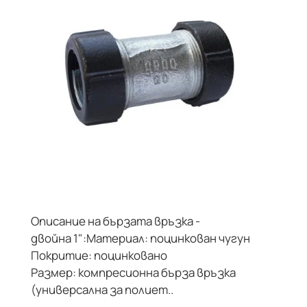
Описание на бързата връзка -
двойна 1":Материал: поцинкован чугун
Покритие: поцинковано
Размер: компресионна бърза връзка
(универсална за полиет..