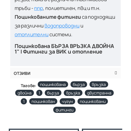
тръби -
ппр
, полиетилен, пвц и т.н.
Поцинкованите фитинги
са подходящи
за различни
водопроводни
и
отоплителни
системи.
Поцинкована БЪРЗА ВРЪЗКА ДВОЙНА
1" | Фитинги за ВИК и отопление
ОТЗИВИ
поцинкована
бърза
връзка
Тагове:
двойна
1
бърза
връзка
двустранна
1
поцинкован
чугун
поцинковани
фитинги