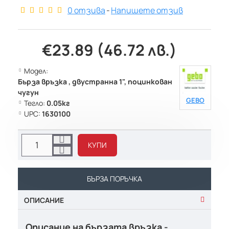
0 отзива
-
Напишете отзив
€23.89 (46.72 лв.)
Модел:
Бърза връзка , двустранна 1", поцинкован
чугун
GEBO
Тегло:
0.05кг
UPC:
1630100
КУПИ
БЪРЗА ПОРЪЧКА
ОПИСАНИЕ
Описание на бързата връзка -