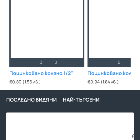
Поцинковано коляно 1/2"
Поцинковано коляно
€0.80 (1.56 лв.)
€0.94 (1.84 лв.)
ПОСЛЕДНО ВИДЯНИ
НАЙ-ТЪРСЕНИ
Поц
кол
4"
€45