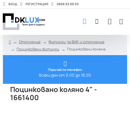
ВХОД
РЕГИСТРАЦИЯ
0888 92 88 99
Отопление
Фитинги за ВИК и отопление
h
Поцинковани фитинги
Поцинковани колена
o
m
e
Поръчай по телефон
всеки ден от 9.00 до 18.00
Поцинковано коляно 4" -
1661400