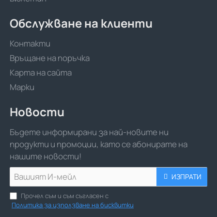
Обслужване на клиенти
Контакти
Връщане на поръчка
Карта на сайта
Марки
Новости
Бъдете информирани за най-новите ни
продукти и промоции, като се абонирате на
нашите новости!
Вашият
ИЗПРАТИ
И-
мейл
Прочел съм и съм съгласен с
Политика за използване на бисквитки