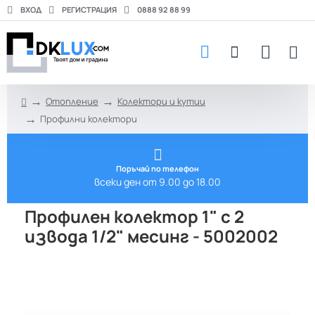
ВХОД
РЕГИСТРАЦИЯ
0888 92 88 99
Отопление
Колектори и кутии
h
Профилни колектори
o
m
e
Поръчай по телефон
всеки ден от 9.00 до 18.00
Профилен колектор 1" с 2
извода 1/2" месинг - 5002002