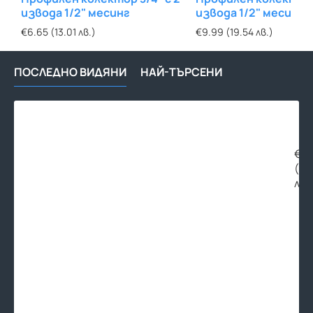
извода 1/2" месинг
извода 1/2" месинг
€6.65 (13.01 лв.)
€9.99 (19.54 лв.)
ПОСЛЕДНО ВИДЯНИ
НАЙ-ТЪРСЕНИ
Про
кол
1"
с
€6.
2
(11
изв
лв.
1/2"
мес