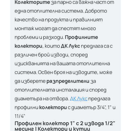
Колекторите
за парно са важна част от
една отоплителна система. Доброто
качество на продукта и правилният
монтаж могат да спестят много
проблеми и разходи.
Профилните
колектори
, които
ДК Лукс
предлага са с
различен брой изводи, според
изискванията на вашата отоплителна
система. Освен броя на изводите, може
да изберете
разпределители
за
отоплителната инсталация и според
диаметъра на отвора.
ДК Лукс
предлага
профилни
колектори
с диаметър 3/4", 1" и
11/4"
Профилен колектор 1" с 2 извода 1/2"
месинг | Колектори и кутии