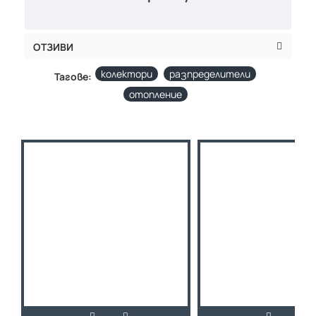
ОТЗИВИ
колектори
разпределители
Тагове:
отопление