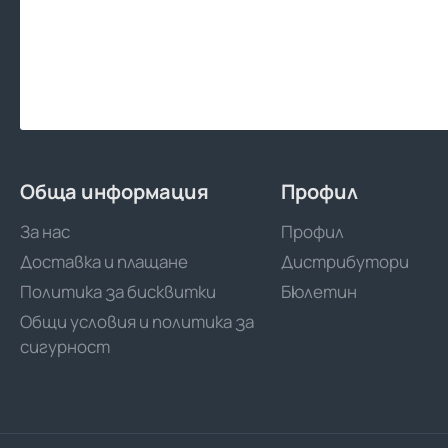
Обща информация
Профил
За нас
Профил
Доставка и плащане
Дистрибутори
Политика за бисквитки
Бюлетин
Общи условия и политика за
сигурност