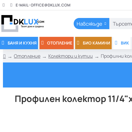
E-MAIL:
OFFICE@DKLUX.COM
Навсякъде
Търсете
тук..
БАНЯ И КУХНЯ
ОТОПЛЕНИЕ
БИО КАМИНИ
ВИК
Отопление
Колектори и кутии
Профилни ко
h
o
m
e
Профилен колектор 11/4"x