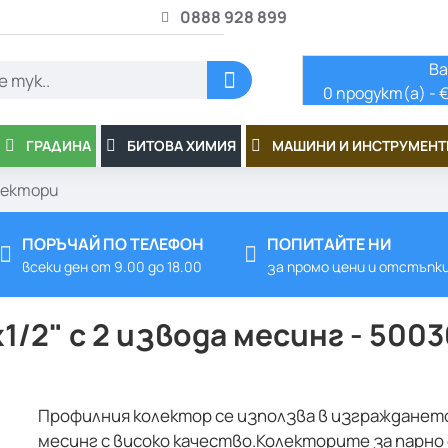
0888 928 899
Ва
0 продукт(а) - €
ГРАДИНА
БИТОВА ХИМИЯ
МАШИНИ И ИНСТРУМЕНТ
лектори
ПОРЪЧАЙ ПО ТЕЛЕФОН
ПОПИТАЙТЕ НИ
всеки ден от 9.00 до 18.00
за промо цени и отстъпк
1/2" с 2 извода месинг - 500
Профилния колектор се използва в изгражданет
месинг с високо качество.Колекторите за парно с