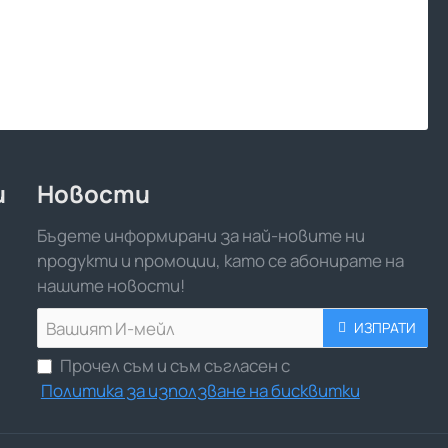
и
Новости
Бъдете информирани за най-новите ни
продукти и промоции, като се абонирате на
нашите новости!
Вашият
ИЗПРАТИ
И-
Прочел съм и съм съгласен с
мейл
Политика за използване на бисквитки