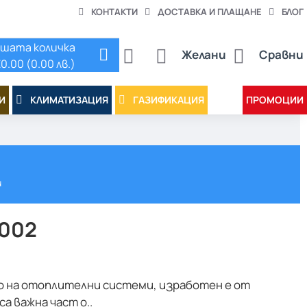
КОНТАКТИ
ДОСТАВКА И ПЛАЩАНЕ
БЛОГ
шата количка
Желани
Сравни
0.00 (0.00 лв.)
И
КЛИМАТИЗАЦИЯ
ГАЗИФИКАЦИЯ
ПРОМОЦИИ
и
3002
о на отоплителни системи, изработен е от
а важна част о..