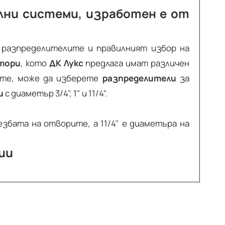
лни системи, изработен е от
 разпределителите и правилният избор на
тори
, кото
ДК Лукс
предлага имат различен
ите, може да изберете
разпределители
за
и
с диаметър 3/4", 1" и 11/4".
езбата на отворите, а 11/4" е диаметъра на
тии