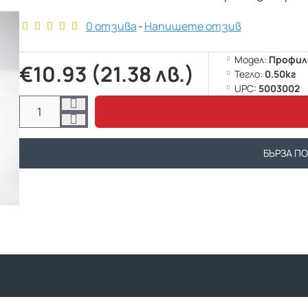
0 отзива
-
Напишете отзив
Модел:
Профиле
€10.93 (21.38 лв.)
Тегло:
0.50кг
UPC:
5003002
БЪРЗА П