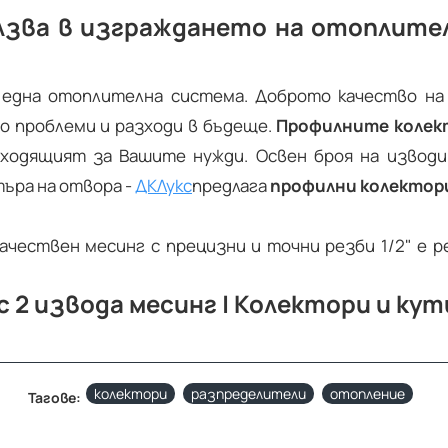
лзва в изграждането на отоплите
една отоплителна система. Доброто качество на
о проблеми и разходи в бъдеще.
Профилните колек
походящият за Вашите нужди. Освен броя на извод
ъра на отвора -
ДК
Лукс
предлага
профилни колектор
чествен месинг с прецизни и точни резби 1/2" е р
с 2 извода месинг | Колектори и ку
колектори
разпределители
отопление
Тагове: