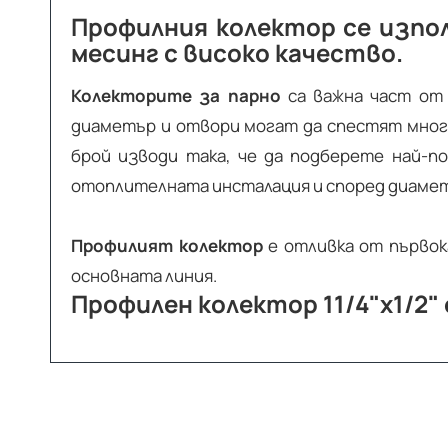
Профилния колектор се изпо
месинг с високо качество.
Колекторите за парно
са важна част от 
диаметър и отвори могат да спестят мног
брой изводи така, че да подберете най-
отоплителната инсталация и според диамет
Профилият колектор
е отливка от първока
основната линия.
Профилен колектор 11/4"x1/2" 