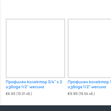
Профилен колектор 3/4" с 2
Обезвъздушител за парно и
Профилен колектор 3/
Обезвъздушител
извода 1/2" месинг
отоплителни системи,
извода 1/2" месинг
отоплотелни си
ъглов
€6.65 (13.01 лв.)
€6.49 (12.69 лв.)
€9.99 (19.54 лв.)
€5.76 (11.27 лв.)