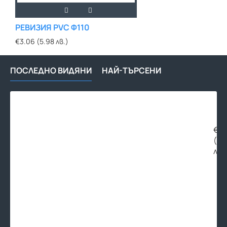
РЕВИЗИЯ PVC Ф110
€3.06 (5.98 лв.)
ПОСЛЕДНО ВИДЯНИ
НАЙ-ТЪРСЕНИ
РЕВ
PPK
Ф11
87°
€3.
СИВ
(6.
лв.