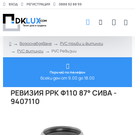
ВХОД
РЕГИСТРАЦИЯ
0888 92 88 99
Водоснабдяване
PVC тръби и фитинги
h
PVC фитинги
PVC Ревизии
o
m
e
Поръчай по телефон
всеки ден от 9.00 до 18.00
РЕВИЗИЯ PPK Ф110 87° СИВА -
9407110