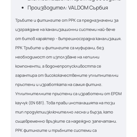
Производител: VALDOM Сърбия
Тръбите и фитингите от PPK са предназначени за
изграждане на канализационни системи най-вече
от битов характер - вътрешносградна канализация.
PPK Тръбите и фитингите са муфирани, без
необходимост от използване на лепилни
компоненти, а водонепропускливостта се
гарантира от висококачествените уплътнителни
пръстени и изработката на самия фитинг.
Уплътнителните пръстени са изработени от EPDM
каучук (EN 681). Това прави инсталацията на този
тип продуктиизключително лесна и бърза, като
същевременно връзките са надеждно запечатани.
PPK фитингите и тръбните системи са