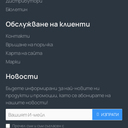
Дистрибутори
Бюлетин
Обслужване на клиенти
Контакти
Връщане на поръчка
Карта на сайта
Марки
Новости
Бъдете информирани за най-новите ни
продукти и промоции, като се абонирате на
нашите новости!
Вашият
ИЗПРАТИ
И-
мейл
Прочел съм и съм съгласен с