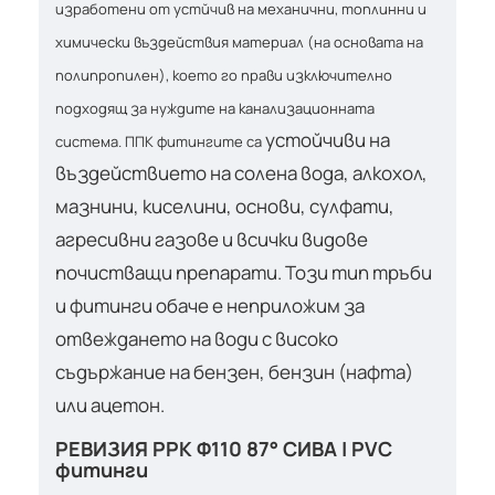
изработени от устйчив на механични, топлинни и
химически въздействия материал (на основата на
полипропилен), което го прави изключително
подходящ за нуждите на канализационната
устойчиви на
система. ППК фитингите са
въздействието на солена вода, алкохол,
мазнини, киселини, основи, сулфати,
агресивни газове и всички видове
почистващи препарати. Този тип тръби
и фитинги обаче е неприложим за
отвеждането на води с високо
съдържание на бензен, бензин (нафта)
или ацетон.
РЕВИЗИЯ PPK Ф110 87° СИВА | PVC
фитинги