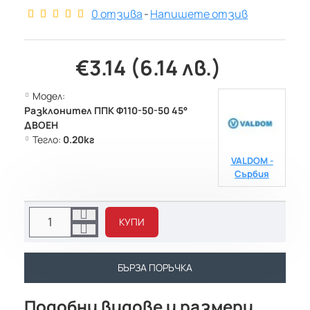
0 отзива
-
Напишете отзив
€3.14 (6.14 лв.)
Модел:
Разклонител ППК Ф110-50-50 45°
ДВОЕН
Тегло:
0.20кг
VALDOM -
Сърбия
КУПИ
БЪРЗА ПОРЪЧКА
Подобни видове и размери