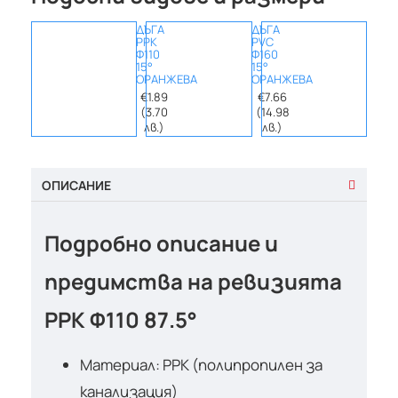
ДЪГА
ДЪГА
ДЪГА
PPK
PVC
PVC
Ф110
Ф160
Ф200
15°
15°
15°
ОРАНЖЕВА
ОРАНЖЕВА
ОРАН
€1.89
€7.66
€12.
(3.70
(14.98
(25.
лв.)
лв.)
лв.
ОПИСАНИЕ
Подробно описание и
предимства на ревизията
PPK Ф110 87.5°
Материал: PPK (полипропилен за
канализация)