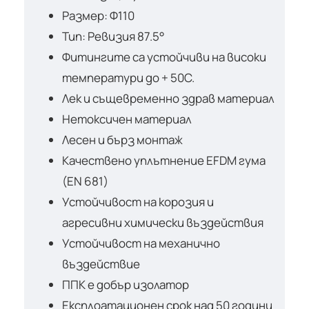
Размер: Ф110
Тип: Ревизия 87.5°
Фитингите са устойчиви на високи
температури до + 50С.
Лек и същевременно здрав материал
Нетоксичен материал
Лесен и бърз монтаж
Качествено уплътнение EFDM гума
(EN 681)
Устойчивост на корозия и
агресивни химически въздействия
Устойчивост на механично
въздействие
ППК е добър изолатор
Експлоатационен срок над 50 години