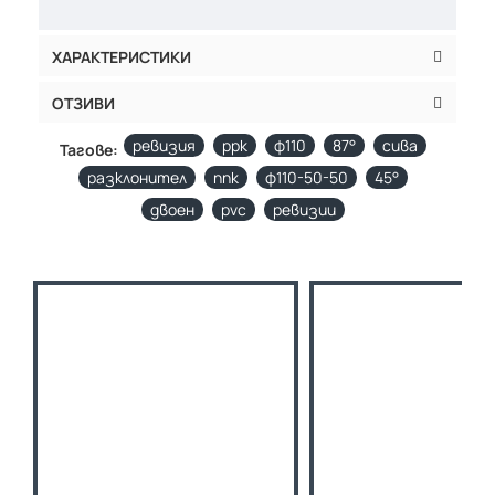
ХАРАКТЕРИСТИКИ
ОТЗИВИ
ревизия
ppk
ф110
87°
сива
Тагове:
разклонител
ппк
ф110-50-50
45°
двоен
pvc
ревизии