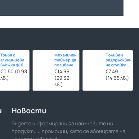
Тръба с
Механичен
Поливен
алуминиева
таймер за
разпръсквач
вложка ф16
поливане -
на стойка -
за
120
въртящ
€0.50 (0.98
€14.99
€7.49
отоплителни
минути
лв.)
(29.32
(14.65 лв.)
инсталации
лв.)
и
Новости
Бъдете информирани за най-новите ни
продукти и промоции, като се абонирате на
нашите новости!