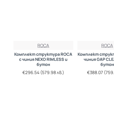
ROCA
ROCA
Комплект структура ROCA
Комплект струк
с чиния NEXO RIMLESS и
чиния GAP CLE
бутон
бутон
€296.54 (579.98 лв.)
€388.07 (759.