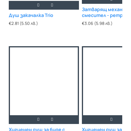
Затварящ механизъ
Душ закачалка Trio
смесител - ретро
€2.81 (5.50 лв.)
€3.06 (5.98 лв.)
Хигиенен душ за биде с
Хигиенен душ за бид