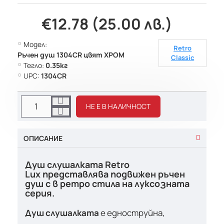
€12.78 (25.00 лв.)
Модел:
Retro
Ръчен душ 1304CR цвят ХРОМ
Classic
Тегло:
0.35кг
UPC:
1304CR
НЕ Е В НАЛИЧНОСТ
ОПИСАНИЕ
Душ слушалката Retro
Lux представлява подвижен ръчен
душ с в ретро стила на луксозната
серия.
Душ слушалката
е едноструйна,