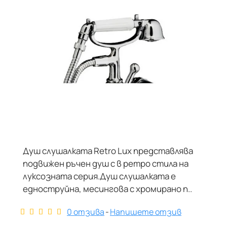
Душ слушалката Retro Lux представлява
НЕ Е В НАЛИЧНОСТ
подвижен ръчен душ с в ретро стила на
луксозната серия.Душ слушалката е
едноструйна, месингова с хромирано п..
0 отзива
-
Напишете отзив