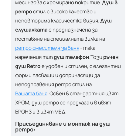
месингова с хромирано покритие.
Душ в
ретро
стил с високо качество и
неповторима класичестка визия.
Душ
слушалката
е предназначена за
поставяне на специалната вилка на
ретро смесителя за баня
- така
наречения тип
душ телефон
.Този
ръчен
душ Retro
е удобен и стилен, с елегантни
форми пасващи и допринасящи за
неподправения ретро стил на
Вашата баня
. Освен в стандартния цвят
ХРОМ, душ ретро се предлага и в цвят
БРОНЗ и в цвят МЕД.
Присъединяване и монтаж на душ
ретро: