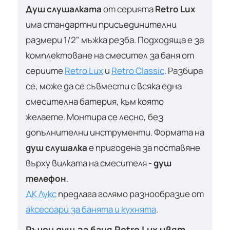
Душ слушалката
от серията
Retro Lux
има стандартни присъединителни
размери 1/2" мъжка резба. Подходяща е за
комплектоване на смесител за баня от
сериите
Retro Lux
и
Retro Classic
. Разбира
се, може да се съвмести с всяка една
смесителна батерия, към която
желаете. Монтира се лесно, без
допълнителни инструменти. Формата на
душ слушалка
е пригодена за поставяне
върху вилката на смесителя -
душ
телефон
.
ДК Лукс
предлага голямо разнообразие от
аксесоари за банята и кухнята
.
Ръчен душ за баня Retro Lux цвят