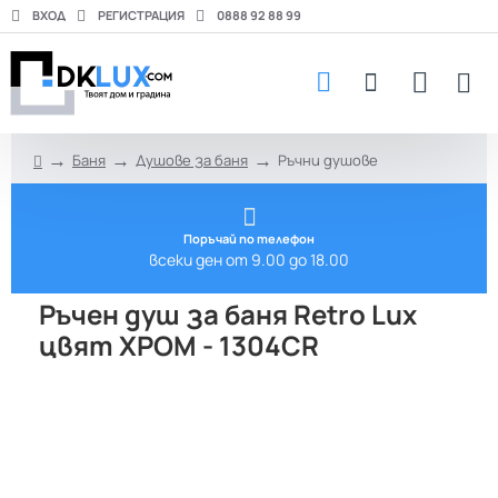
ВХОД
РЕГИСТРАЦИЯ
0888 92 88 99
Баня
Душове за баня
Ръчни душове
h
o
m
e
Поръчай по телефон
всеки ден от 9.00 до 18.00
Ръчен душ за баня Retro Lux
цвят ХРОМ - 1304CR