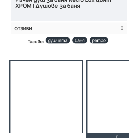
ХРОМ | Душове за баня
ОТЗИВИ
душчета
баня
ретро
Тагове: