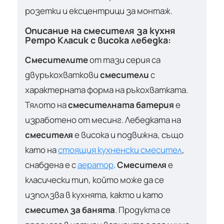
розетки и ексцентрици за монтаж.
Описание на смесителя за кухня
Ретро Класик с висока лебедка:
Смесителите
от тази серия са
двуръкохваткови
смесители
с
характерната форма на ръкохватката.
Тялото на
смесителната батерия
е
изработено от месинг. Лебедката на
смесителя
е висока и подвижна, също
като на
стоящия кухненски смесител
,
снабдена е с
аератор
.
Смесителя
е
класически тип, който може да се
използва в кухнята, както и като
смесител за банята
. Продукта се