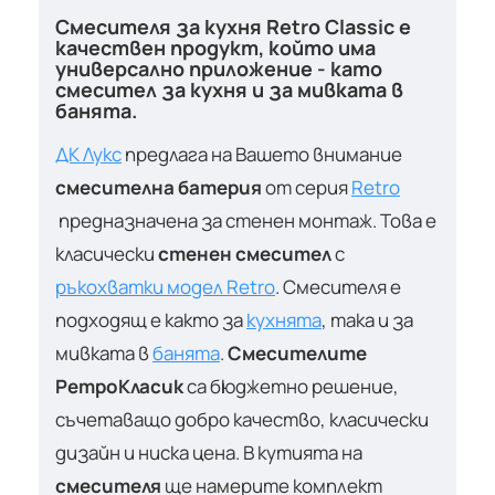
Смесителя за кухня Retro Classic е
качествен продукт, който има
универсално приложение - като
смесител за кухня и за мивката в
банята.
ДК Лукс
предлага на Вашето внимание
смесителна батерия
от серия
Retro
предназначена за стенен монтаж. Това е
класически
стенен смесител
с
ръкохватки модел Retro
. Смесителя е
подходящ е както за
кухнята
, така и за
мивката в
банята
.
Смесителите
Ретро
Класик
са бюджетно решение,
съчетаващо добро качество, класически
дизайн и ниска цена. В кутията на
смесителя
ще намерите комплект