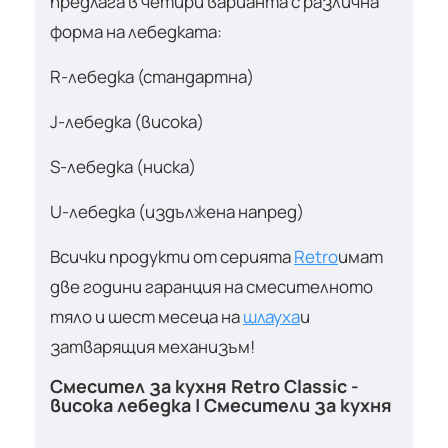
предлага в четири варианта с различна
форма на лебедката:
R-лебедка (стандартна)
J-лебедка (висока)
S-лебедка (ниска)
U-лебедка (издължена напред)
Всички продукти от серията
Retro
имат
две години гаранция на смесителното
тяло и шест месеца на
шлауха
и
затварящия механизъм!
Смесител за кухня Retro Classic -
висока лебедка | Смесители за кухня