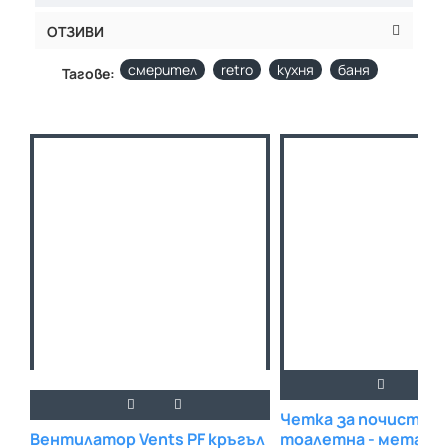
ОТЗИВИ
смерител
retro
кухня
баня
Тагове:
Четка за почистван
Вентилатор Vents PF кръгъл
тоалетна - металн