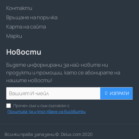
Контакти
Връщане на поръчка
Карта на сайта
Марки
Новости
Бъдете информирани за най-новите ни
продукти и промоции, като се абонирате на
нашите новости!
Вашият
ИЗПРАТИ
И-
мейл
Прочел съм и съм съгласен с
Политика за използване на бисквитки
Всички права запазени ©. Dklux.com 2020