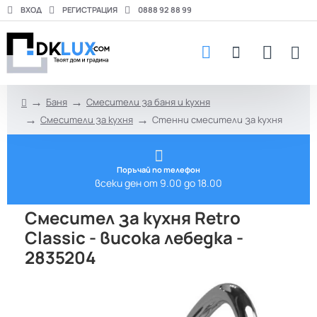
ВХОД
РЕГИСТРАЦИЯ
0888 92 88 99
Баня
Смесители за баня и кухня
h
Смесители за кухня
Стенни смесители за кухня
o
m
e
Поръчай по телефон
всеки ден от 9.00 до 18.00
Смесител за кухня Retro
Classic - висока лебедка -
2835204