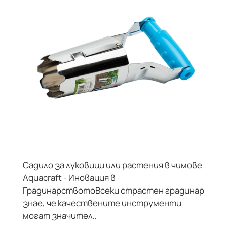
Садило за луковици или растения в чимове
Aquacraft - Иновация в
ГрадинарствотоВсеки страстен градинар
знае, че качествените инструменти
могат значител..