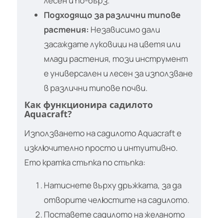
лесен и по-бърз.
Подходящо за различни типове
растения:
Независимо дали
засаждате луковици на цветя или
млади растения, този инструмент
е универсален и лесен за използване
в различни типове почви.
Как функционира садилото
Aquacraft?
Използването на садилото Aquacraft е
изключително просто и интуитивно.
Ето кратка стъпка по стъпка:
Натиснете върху дръжката, за да
отворите челюстите на садилото.
Поставете садилото на желаното