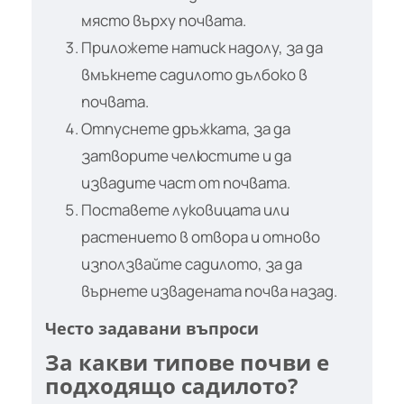
място върху почвата.
Приложете натиск надолу, за да
вмъкнете садилото дълбоко в
почвата.
Отпуснете дръжката, за да
затворите челюстите и да
извадите част от почвата.
Поставете луковицата или
растението в отвора и отново
използвайте садилото, за да
върнете извадената почва назад.
Често задавани въпроси
За какви типове почви е
подходящо садилото?