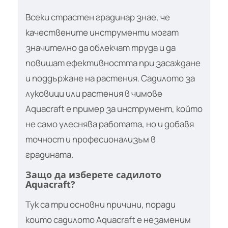
Всеки страстен градинар знае, че
качествените инструменти могат
значително да облекчат труда и да
повишат ефективността при засаждане
и поддържане на растения. Садилото за
луковици или растения в чимове
Aquacraft е пример за инструмент, който
не само улеснява работата, но и добавя
точност и професионализъм в
градината.
Защо да изберете садилото
Aquacraft?
Тук са три основни причини, поради
които садилото Aquacraft е незаменим