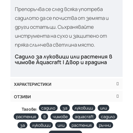
Препоръчва се след всяка употреба
садилото да се почиства от земята и
други остатъци. Съхранявайте
инструмента на сухо и защитено от
пряка слънчева светлина място.
Садило за луковици или растения в
чимове Aquacraft | Двор и градина
ХАРАКТЕРИСТИКИ
ОТЗИВИ
садило
за
луковици
или
Тагове:
растения
в
чимове
aquacraft
садило
за
луковици
или
растения
ръчни