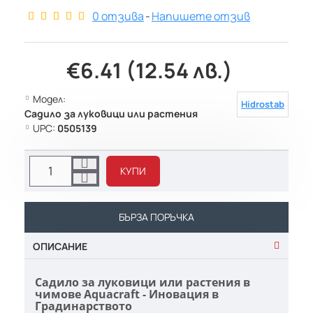
0 отзива
-
Напишете отзив
€6.41 (12.54 лв.)
Модел:
Hidrostab
Садило за луковици или растения
UPC:
0505139
КУПИ
БЪРЗА ПОРЪЧКА
ОПИСАНИЕ
Садило за луковици или растения в
чимове Aquacraft - Иновация в
Градинарството