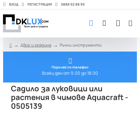
ВХОД
РЕГИСТРАЦИЯ
0888 92 88 99
Двор и градина
Ръчни инструменти
h
o
m
e
Поръчай по телефон
всеки ден от 9.00 до 18.00
Садило за луковици или
растения в чимове Aquacraft -
0505139