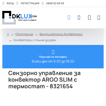
ВХОД
РЕГИСТРАЦИЯ
0888 92 88 99
Отопление
Вентилаторни Конвектори
h
Конвектори с тънък дизайн
o
m
e
Поръчай по телефон
всеки ден от 9.00 до 18.00
Сензорно управление за
конвектор ARGO SLIM с
термостат - 8321654