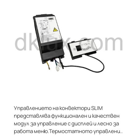
ТРАЙНО НИСКА ЦЕНА
Управлението на конвектори SLIM
представлява функционален и качествен
модул за управление с дисплей и лесно за
работа меню.Термостатното управлени..