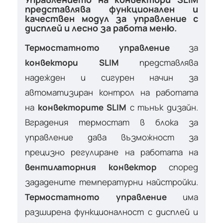
представлява функционален и
качествен модул за управление с
дисплей и лесно за работа меню.
Термостатното управление
за
конвектори SLIM
представлява
надежден и сигурен начин за
автоматизиран контрол на работата
на
конвекторите SLIM
с тънък дизайн.
Вградения термостат в блока за
управление дава възможност за
прецизно регулиране на работата на
вентилаторния конвектор
според
зададените температурни найстройки.
Термостатното управление
има
разширена функционалност с дисплей и