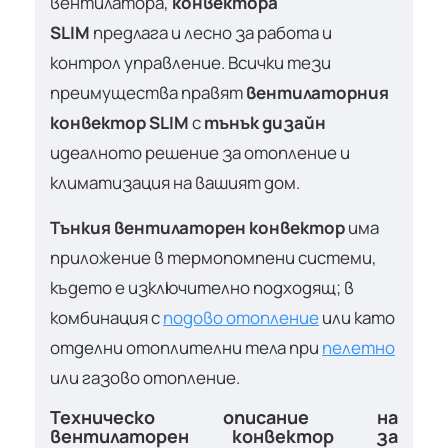
вентилатора,
конвектора
SLIM
предлага и лесно за работа и
контрол управление. Всички тези
преимущества правят
вентилаторния
конвектор SLIM
с
тънък дизайн
идеалното решение за отопление и
климатизация на вашият дом.
Тънкия вентилаторен конвектор
има
приложение в термопомпени системи,
където е изключително подходящ; в
комбинация с
подово отопление
или като
отделни отоплителни тела при
пелетно
или газово отопление.
Техническо описание на
вентилаторен конвектор за