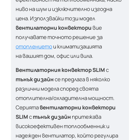
ниво на шум и изключително изгодна
цена. Използвайки този модел
вентилаторни конвектори
вие
получавате точното решение за
отоплението
и климатизацията
на вашият дом, офис или вила.
Вентилаторния конвектор SLIM
с
тънък дизайн
се предлага в няколко
различни модела според своята
отоплителна/охладителна мощност.
Серията
вентилаторни конвектори
SLIM
с
тънък дизайн
притежава
високоефективен топлообменник и
надежден вентилатор, който регулира