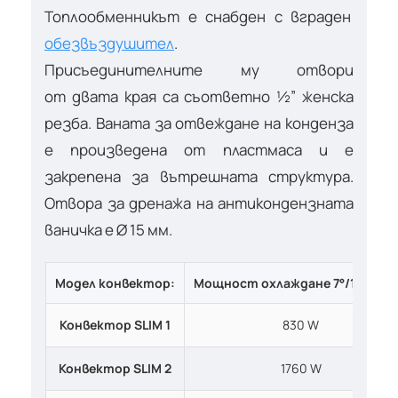
Топлообменникът е снабден с вграден
обезвъздушител
.
Присъединителните му отвори
от двата края са съответно ½” женска
резба. Ваната за отвеждане на конденза
е произведена от пластмаса и е
закрепена за вътрешната структура.
Отвора за дренажа на антикондензната
ваничка е Ø 15 мм.
Модел
конвектор
:
Мощност охлаждане 7°/12°С m
Конвектор SLIM 1
830 W
Конвектор SLIM 2
1760 W