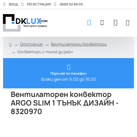
ВХОД
РЕГИСТРАЦИЯ
0888 92 88 99
Отопление
Вентилаторни Конвектори
h
Конвектори с тънък дизайн
o
m
e
Поръчай по телефон
всеки ден от 9.00 до 18.00
Вентилаторен конвектор
ARGO SLIM 1 ТЪНЪК ДИЗАЙН -
8320970