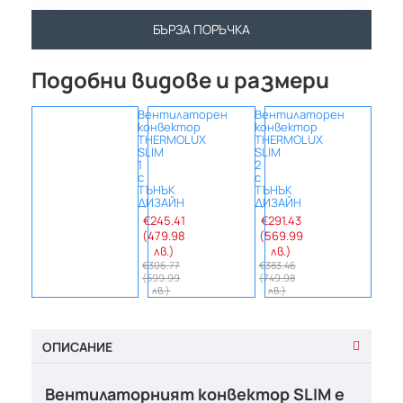
БЪРЗА ПОРЪЧКА
Подобни видове и размери
Вентилаторен
Вентилаторен
Вент
конвектор
конвектор
конв
THERMOLUX
THERMOLUX
THER
SLIM
SLIM
SLIM
1
2
3
с
с
с
ТЪНЪК
ТЪНЪК
ТЪНЪ
ДИЗАЙН
ДИЗАЙН
ДИЗА
€245.41
€291.43
€327
(479.98
(569.99
(639
лв.)
лв.)
лв.
€306.77
€383.46
€409.
(599.99
(749.98
(799.
лв.)
лв.)
лв.
ОПИСАНИЕ
Вентилаторният конвектор SLIM е