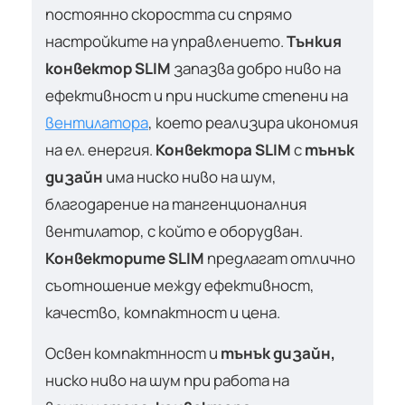
постоянно скоростта си спрямо
настройките на управлението.
Тънкия
конвектор SLIM
запазва добро ниво на
ефективност и при ниските степени на
вентилатора
, което реализира икономия
на ел. енергия.
Конвектора SLIM
с
тънък
дизайн
има ниско ниво на шум,
благодарение на тангенционалния
вентилатор, с който е оборудван.
Конвекторите SLIM
предлагат отлично
съотношение между ефективност,
качество, компактност и цена.
Освен компактнност и
тънък дизайн,
ниско ниво на шум при работа на