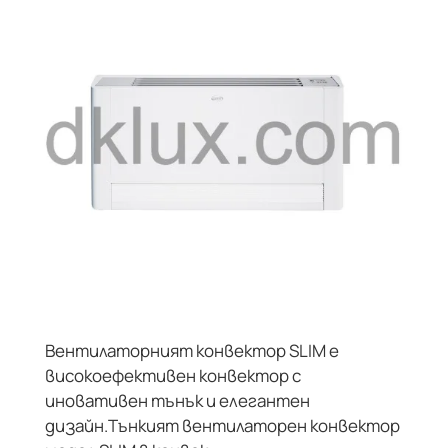
ТРАЙНО НИСКА ЦЕНА
Вентилаторният конвектор SLIM е
високоефективен конвектор с
иновативен тънък и елегантен
дизайн.Тънкият вентилаторен конвектор