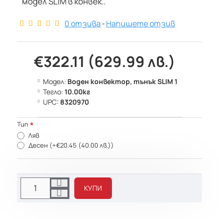
модел SLIM в конвек..
0 отзива
-
Напишете отзив
€322.11 (629.99 лв.)
Модел:
Воден конвектор, тънък SLIM 1
Тегло:
10.00кг
UPC:
8320970
Тип
Ляв
Десен
(+€20.45 (40.00 лв.))
КУПИ