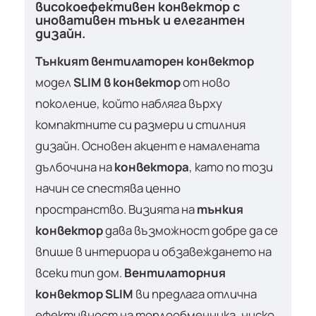
високоефективен конвектор с
иновативен тънък и елегантен
дизайн.
Тънкият вентилаторен конвектор
модел
SLIM в конвектор
от ново
поколение, който набляга върху
компактните си размери и стилния
дизайн. Основен акцент е намалената
дълбочина на
конвектора
, като по този
начин се спестява ценно
пространство. Визията на
тънкия
конвектор
дава възможност добре да се
впише в интериора и обзавеждането на
всеки тип дом.
Вентилаторния
конвектор SLIM
ви предлага отлична
ефективност на топлообменника, ниско