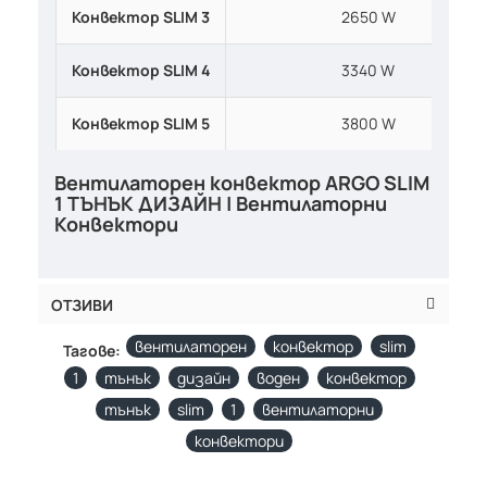
Конвектор SLIM 3
2650 W
Конвектор SLIM 4
3340 W
Конвектор SLIM 5
3800 W
Вентилаторен конвектор ARGO SLIM
1 ТЪНЪК ДИЗАЙН | Вентилаторни
Конвектори
ОТЗИВИ
вентилаторен
конвектор
slim
Тагове:
1
тънък
дизайн
воден
конвектор
тънък
slim
1
вентилаторни
конвектори