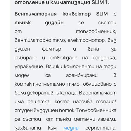
отопление и климатизация SLIM 1:
Вентилаторния конвектор SLIM
с
тънък дизайн
се състои
от топлообменник,
вентилаторно тяло, електромотор, въз
душен филтър и вана за
събиране и отвеждане на конденза,
управление. Всички компоненти на този
модел са асемблирани в
компактно метално тяло, облицовано с
бели декоративни капаци. В горната част
има решетка, която насочва топлия/
студен въздушен поток. Топлообменника
се състои от тънки метални ламели,
захванати към
медна
серпентина.